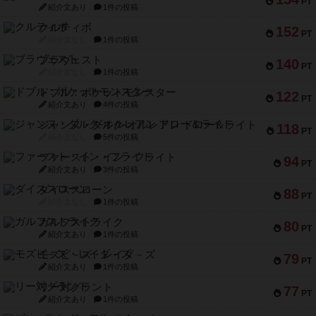
PT
紹介文あり
1件の投稿
クルティボ
152
PT
紹介文なし
1件の投稿
ブラヴェスト
140
PT
紹介文なし
1件の投稿
ドブル：ポケットモンスター
122
PT
紹介文あり
4件の投稿
ジャンヌ・ダルク-オルレアン ドロー＆ライト
118
PT
紹介文なし
5件の投稿
ファースト・イン・フライト
94
PT
紹介文あり
3件の投稿
ダイススローン
88
PT
紹介文なし
1件の投稿
ガルフストライク
80
PT
紹介文あり
1件の投稿
モズビ－ズ・レイダ－ズ
79
PT
紹介文あり
1件の投稿
リー対グラント
77
PT
紹介文あり
1件の投稿