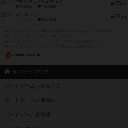
ブレーキング・アウェイ
75
PT
紹介文あり
4件の投稿
ザ・フラッド
71
PT
紹介文なし
1件の投稿
※Apple、Apple のロゴ は、米国および他の国々で登録されたApple Inc.の商標です。
※App Store は、Apple Inc.のサービスマークです。
※Android は、グーグル インコーポレイテッドの商標または登録商標です。
※Google Play とそのロゴは、Google Inc.の商標または登録商標です。
ボドゲーマTOP
ボードゲームを検索する
ボードゲームの新着レビュー
ボードゲーム会情報