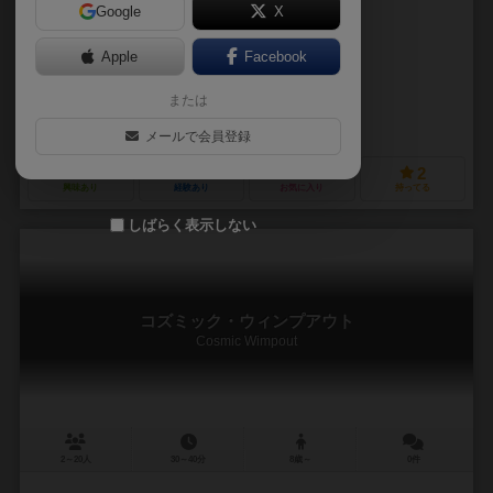
Google
X
作品説明文の編集者を募集中
Apple
Facebook
未登録
ブレム ハンス－ヨルグ
または
フライングタートル（Flying Turtle）
メールで会員登録
2
1
0
2
興味あり
経験あり
お気に入り
持ってる
しばらく表示しない
コズミック・ウィンプアウト
Cosmic Wimpout
2～20人
30～40分
8歳～
0件