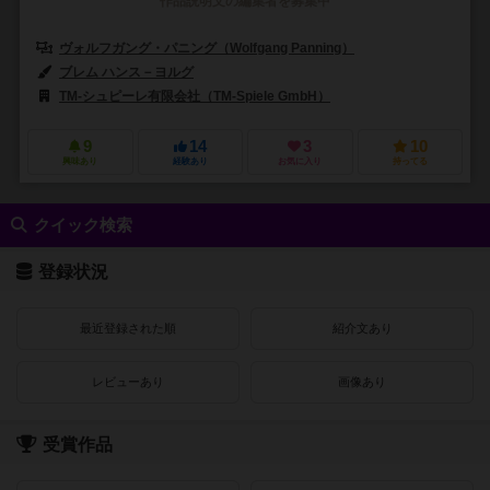
作品説明文の編集者を募集中
ヴォルフガング・パニング（Wolfgang Panning）
ブレム ハンス－ヨルグ
TM-シュピーレ有限会社（TM-Spiele GmbH）
9
14
3
10
興味あり
経験あり
お気に入り
持ってる
クイック検索
登録状況
最近登録された順
紹介文あり
レビューあり
画像あり
受賞作品