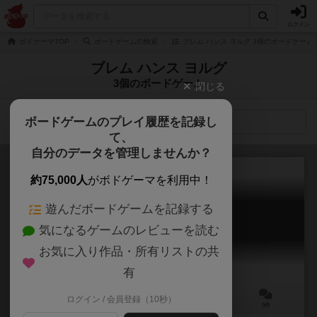
ログイン
ボドゲーマTOP
ボードゲームの検索
ブレム ハンス ヨルグ 3個のボードゲーム
ブレム ハンス ヨルグ
3個のボードゲーム
閉じる
ボードゲームのプレイ履歴を記録し
検索メニュー
て、
自分のデータを管理しませんか？
約75,000人
がボドゲーマを利用中！
遊んだボードゲームを記録する
マーフィー
気になるゲームのレビューを読む
Murphy
お気に入り作品・所有リストの共
有
ログイン / 会員登録（10秒）
2～6人
－
12歳～
0件