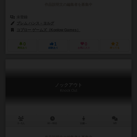
作品説明文の編集者を募集中
未登録
ブレム ハンス－ヨルグ
コプロー ゲームズ（Koplow Games）
0
1
0
2
興味あり
経験あり
お気に入り
持ってる
ノックアウト
Knock Out
3～5人
60～80分
12歳～
0件