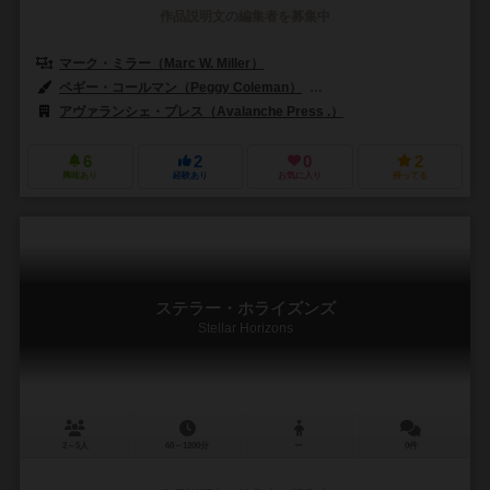
作品説明文の編集者を募集中
マーク・ミラー（Marc W. Miller）
ペギー・コールマン（Peggy Coleman）
ブライアンJ.ミラー（Brien J
アヴァランシェ・プレス（Avalanche Press .）
6
2
0
2
興味あり
経験あり
お気に入り
持ってる
ステラー・ホライズンズ
Stellar Horizons
2～5人
60～1200分
ー
0件