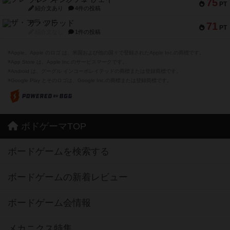
75
PT
紹介文あり
4件の投稿
ザ・フラッド
71
PT
紹介文なし
1件の投稿
※Apple、Apple のロゴ は、米国および他の国々で登録されたApple Inc.の商標です。
※App Store は、Apple Inc.のサービスマークです。
※Android は、グーグル インコーポレイテッドの商標または登録商標です。
※Google Play とそのロゴは、Google Inc.の商標または登録商標です。
ボドゲーマTOP
ボードゲームを検索する
ボードゲームの新着レビュー
ボードゲーム会情報
メカニクス特集