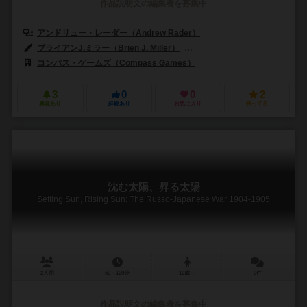
作品説明文の編集者を募集中
アンドリュー・レーダー（Andrew Rader）
ブライアンJ.ミラー（Brien J. Miller）
アンドリュー・レーダー（Andr
コンパス・ゲームズ（Compass Games）
3
0
0
2
興味あり
経験あり
お気に入り
持ってる
沈む太陽、昇る太陽
Setting Sun, Rising Sun: The Russo-Japanese War 1904-1905
2人用
60～120分
12歳～
0件
作品説明文の編集者を募集中