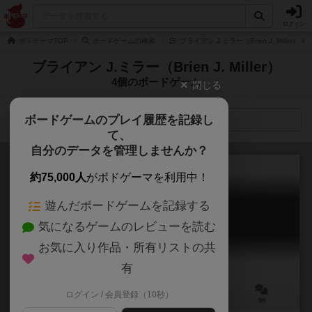
ログイン
ボドゲーマTOP
ボードゲームの検索
ブライアン J.ミラー（Brien J. Miller
ブライアン J.ミラー（Brien J. Miller）
4個のボードゲーム
閉じる
ボードゲームのプレイ履歴を記録し
検索メニュー
て、
自分のデータを管理しませんか？
約75,000人
がボドゲーマを利用中！
遊んだボードゲームを記録する
エアラインズ
気になるゲームのレビューを読む
Airlines
お気に入り作品・所有リストの共
有
ログイン / 会員登録（10秒）
2～4人
120分前後
12歳～
0件