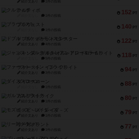
紹介文あり
1件の投稿
クルティボ
152
PT
紹介文なし
1件の投稿
ブラヴェスト
140
PT
紹介文なし
1件の投稿
ドブル：ポケットモンスター
122
PT
紹介文あり
4件の投稿
ジャンヌ・ダルク-オルレアン ドロー＆ライト
118
PT
紹介文なし
5件の投稿
ファースト・イン・フライト
94
PT
紹介文あり
3件の投稿
ダイススローン
88
PT
紹介文なし
1件の投稿
ガルフストライク
80
PT
紹介文あり
1件の投稿
モズビ－ズ・レイダ－ズ
79
PT
紹介文あり
1件の投稿
リー対グラント
77
PT
紹介文あり
1件の投稿
ブレーキング・アウェイ