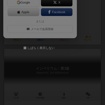
Google
X
作品説明文の編集者を募集中
Apple
Facebook
ブライアン・L.ニップル（Brian L. Knipple）
ブライアン・J.ミラー（Bri
または
未登録
アヴァランシェ・プレス（Avalanche Press .）
メールで会員登録
7
14
1
5
興味あり
経験あり
お気に入り
持ってる
しばらく表示しない
インペリウム：第3版
Imperium: 3rd Millennium
2人用
120分前後
12歳～
0件