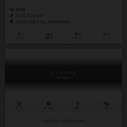
未登録
ズッカ アンジェロ
フライングタートル（Flying Turtle）
1
1
0
5
興味あり
経験あり
お気に入り
持ってる
シンドバッド
Sindbad
2～5人
75～95分
10歳～
0件
作品説明文の編集者を募集中