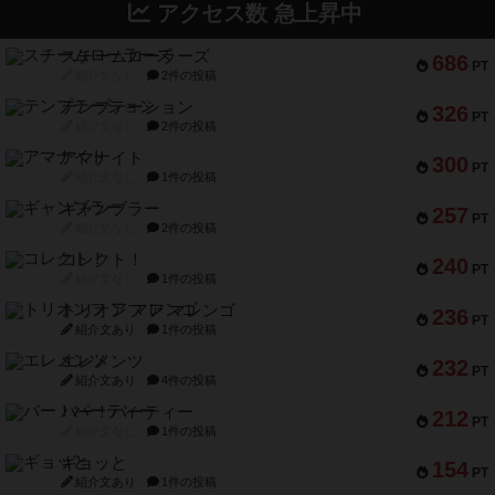
アクセス数 急上昇中
スチームローラーズ
686
PT
紹介文なし
2件の投稿
テンプテーション
326
PT
紹介文なし
2件の投稿
アマナイト
300
PT
紹介文なし
1件の投稿
ギャンブラー
257
PT
紹介文なし
2件の投稿
コレクト！
240
PT
紹介文なし
1件の投稿
トリオンフ ア マレンゴ
236
PT
紹介文あり
1件の投稿
エレメンツ
232
PT
紹介文あり
4件の投稿
バー！パーティー
212
PT
紹介文なし
1件の投稿
ギョッと
154
PT
紹介文あり
1件の投稿