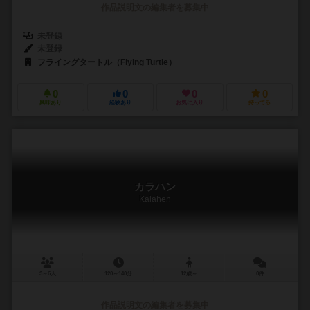
作品説明文の編集者を募集中
未登録
未登録
フライングタートル（Flying Turtle）
0
0
0
0
興味あり
経験あり
お気に入り
持ってる
カラハン
Kalahen
3～6人
120～140分
12歳～
0件
作品説明文の編集者を募集中