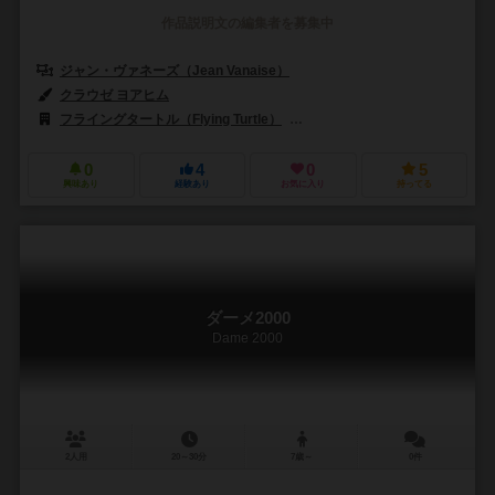
作品説明文の編集者を募集中
ジャン・ヴァネーズ（Jean Vanaise）
クラウゼ ヨアヒム
フライングタートル（Flying Turtle）
ラベンスバーガー（Ravensburge
0
4
0
5
興味あり
経験あり
お気に入り
持ってる
ダーメ2000
Dame 2000
2人用
20～30分
7歳～
0件