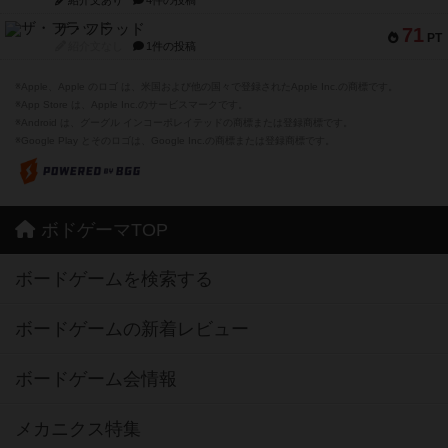
ザ・フラッド
71
PT
紹介文なし
1件の投稿
※Apple、Apple のロゴ は、米国および他の国々で登録されたApple Inc.の商標です。
※App Store は、Apple Inc.のサービスマークです。
※Android は、グーグル インコーポレイテッドの商標または登録商標です。
※Google Play とそのロゴは、Google Inc.の商標または登録商標です。
ボドゲーマTOP
ボードゲームを検索する
ボードゲームの新着レビュー
ボードゲーム会情報
メカニクス特集