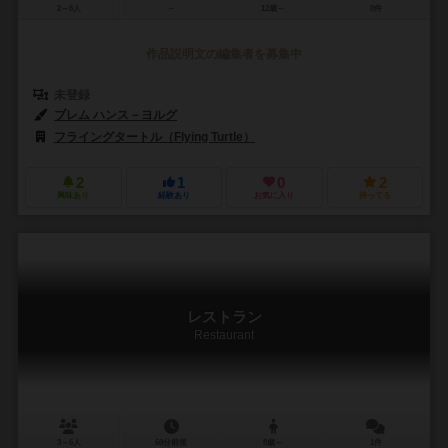
2～6人
－
12歳～
0件
作品説明文の編集者を募集中
未登録
ブレム ハンス－ヨルグ
フライングタートル（Flying Turtle）
2
1
0
2
興味あり
経験あり
お気に入り
持ってる
レストラン
Restaurant
3～6人
60分前後
8歳～
1件