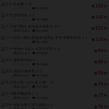
クルティボ
152
PT
紹介文なし
1件の投稿
ブラヴェスト
140
PT
紹介文なし
1件の投稿
ドブル：ポケットモンスター
122
PT
紹介文あり
4件の投稿
ジャンヌ・ダルク-オルレアン ドロー＆ライト
118
PT
紹介文なし
5件の投稿
ファースト・イン・フライト
94
PT
紹介文あり
3件の投稿
ダイススローン
88
PT
紹介文なし
1件の投稿
ガルフストライク
80
PT
紹介文あり
1件の投稿
モズビ－ズ・レイダ－ズ
79
PT
紹介文あり
1件の投稿
リー対グラント
77
PT
紹介文あり
1件の投稿
ブレーキング・アウェイ
75
PT
紹介文あり
4件の投稿