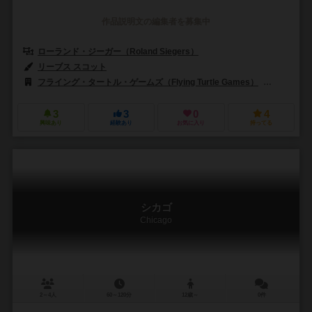
作品説明文の編集者を募集中
ローランド・ジーガー（Roland Siegers）
リーブス スコット
フライング・タートル・ゲームズ（Flying Turtle Games）
アイアン 
3
3
0
4
興味あり
経験あり
お気に入り
持ってる
シカゴ
Chicago
2～4人
60～120分
12歳～
0件