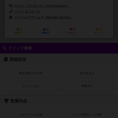
ジャン・ヴァネーズ（Jean Vanaise）
バッソ ダニエーレ
メイフェア ゲームズ（Mayfair Games）
フライングタートル（Flying 
1
1
0
0
興味あり
経験あり
お気に入り
持ってる
クイック検索
登録状況
最近登録された順
紹介文あり
レビューあり
画像あり
受賞作品
ドイツゲーム大賞
ドイツ年間ゲーム大賞