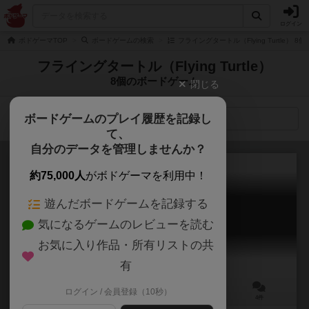
ログイン
ボドゲーマTOP
ボードゲームの検索
フライングタートル（Flying Turtle） 
フライングタートル（Flying Turtle）
8個のボードゲーム
閉じる
ボードゲームのプレイ履歴を記録し
検索メニュー
て、
自分のデータを管理しませんか？
約75,000人
がボドゲーマを利用中！
遊んだボードゲームを記録する
シャーク
気になるゲームのレビューを読む
Shark
お気に入り作品・所有リストの共
有
ログイン / 会員登録（10秒）
2～6人
90分前後
12歳～
4件