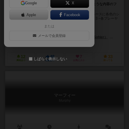
Google
X
株ゲーム アクワイアをベースにダイスで簡単にしたような内容のフ
ァミリーゲーム
ルール 【セッティング】 1 –1000未満の4色の株価スペースに各色のシ
Apple
Facebook
リンダーを１つずつ配置 2 –スタートプレーヤーを選択 3 –各プレーヤ
ーは、スタートプレー...
または
H・ジーン・バナイぜス（H. Jean Vanaise）
メールで会員登録
A.レフォート（A. Lefort）
J.C.ソヒア（J. C. Sohier）
ウォルター
ファルミル・ユエゴス（Falomir Juegos）
フライング・タートル・ゲームズ
12
48
7
33
しばらく表示しない
興味あり
経験あり
お気に入り
持ってる
マーフィー
Murphy