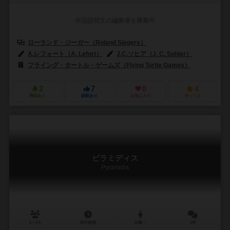
作品説明文の編集者を募集中
ローランド・ジーガー（Roland Siegers）
A.レフォート（A. Lefort）
J.C.ソヒア（J. C. Sohier）
フライング・タートル・ゲームズ（Flying Turtle Games）
2
7
0
4
興味あり
経験あり
お気に入り
持ってる
ピラミディス
Pyramidis
2～4人
30分前後
12歳～
1件