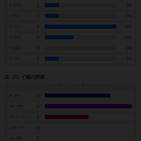
1
9%
6点の人
1
9%
5点の人
5
45%
4点の人
2
18%
3点の人
0
0%
2点の人
1
9%
1点の人
プレイ感の評価
トグルスイッチを押すとプレイ感（
※
）の投票ができます
3
運・確率
4
戦略・判断力
2
交渉・立ち回り
0
心理戦・ブラフ
0
攻防・戦闘