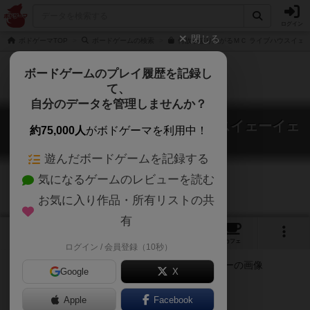
ログイン
閉じる
ボドゲーマTOP
ボードゲームの検索
何故か盛り上がるＭＣ ライブハウスイェー
ボードゲームのプレイ履歴を記録し
て、
自分のデータを管理しませんか？
何故か盛り上がるMC ライブハウスイェーイェ
約75,000人
がボドゲーマを利用中！
ー
Livehouse Yeah Yeah
遊んだボードゲームを記録する
気になるゲームのレビューを読む
お気に入り作品・所有リストの共
有
1
24
トップ
画像
動画
レビュー
カフェ
ログイン / 会員登録（10秒）
Google
X
売れたバンドは”見つけた”奴らだ
Apple
Facebook