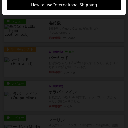
親のプレイヤーがお題を決めて限られたヒントの
中から他のプレイヤーに当て...
約8時間前
by mob567
レビュー
海兵隊
1988年にVictory Gamesが出版した
『Leathernec...
約8時間前
by Chaco
ルール/インスト
画像付き
充実
パーミッド
おばあちゃんは猫が大好きです!しかし、あまりに
も多くの猫を飼っているた...
約8時間前
by jurong
レビュー
画像付き
オラパ・マイン
お気に入りのplayte製です。オラパスペースから
やり、気に入りました...
約9時間前
by くみ
レビュー
マーリン
４人プレイ。インスト1時間プレイ2時間半。結構