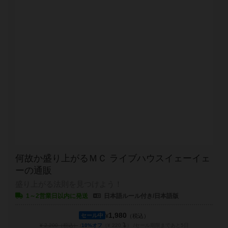
何故か盛り上がるＭＣ ライブハウスイェーイェ
ーの通販
盛り上がる法則を見つけよう！
1～2営業日以内に発送
日本語ルール付き/日本語版
1,980
セール中
¥
（税込）
¥ 2,200（税込）
10%オフ
（¥ 220
）
セール期限まであと5日