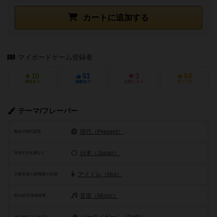
カートに追加する
マイボードゲーム登録者
10
51
3
54
興味あり
経験あり
お気に入り
持ってる
テーマ/フレーバー
現代（Present）
舞台の時代背景
日本（Japan）
地域や文化圏など
アイドル（Idol）
主要登場人物/職業や生物
音楽（Music）
政治経済/各種産業
パーティゲーム（Party）
その他のコンセプト