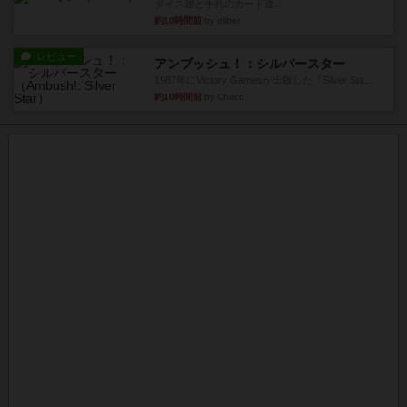
ダイス運と手札のカード運...
約10時間前
by oliber
レビュー
アンブッシュ！：シルバースター
1987年にVictory Gamesが出版した『Silver Sta...
約10時間前
by Chaco