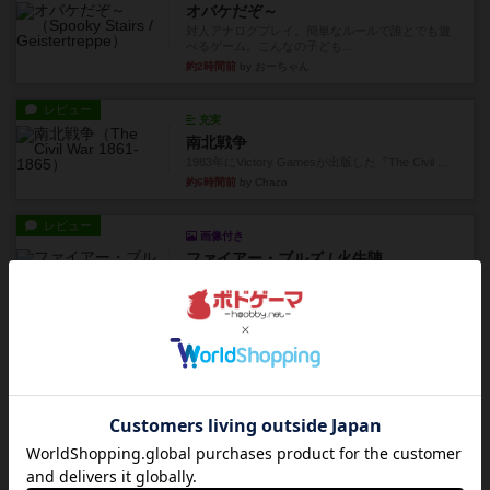
オバケだぞ～
対人アナログプレイ。簡単なルールで誰とでも遊
べるゲーム。こんなの子ども...
約2時間前
by おーちゃん
レビュー
充実
南北戦争
1983年にVictory Gamesが出版した『The Civil ...
約6時間前
by Chaco
レビュー
画像付き
ファイアー・ブルズ / 火牛陣
火牛を引き連れて敵を殲滅させる。縦か斜めで前2
列まで攻撃できるが、自分...
約8時間前
by うらまこ
レビュー
フリップ７
カードをめくるかパスをするかを決めてパスした
時のカード数字が得点になる...
約8時間前
by mob567
レビュー
コンセプト