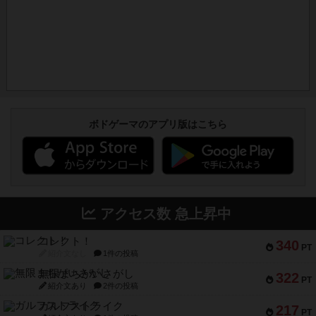
ボドゲーマのアプリ版はこちら
アクセス数 急上昇中
コレクト！
340
PT
紹介文なし
1件の投稿
無限まちがいさがし
322
PT
紹介文あり
2件の投稿
ガルフストライク
217
PT