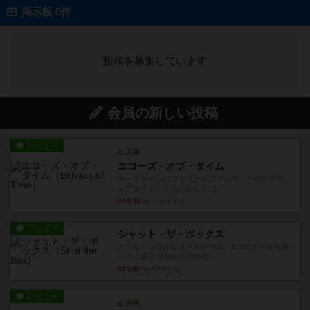
掲示板 0件
投稿を募集しています
会員の新しい投稿
レビュー
充実
エコーズ・オブ・タイム
カードゲームにファイナルファンタジーのアクテ
ィブタイムバトル（もしくは...
20分前
by ジェイとと
レビュー
シャット・ザ・ボックス
とてもシンプルなダイスゲーム。2つのダイスを振
って、出目の合計を自分の...
44分前
by OSAっち
レビュー
充実