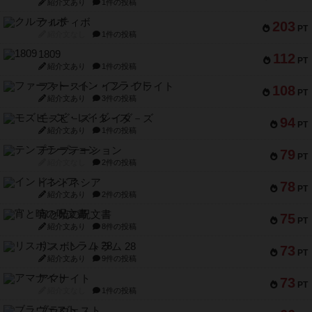
紹介文あり
1件の投稿
クルティボ
203
PT
紹介文なし
1件の投稿
1809
112
PT
紹介文あり
1件の投稿
ファースト・イン・フライト
108
PT
紹介文あり
3件の投稿
モズビ－ズ・レイダ－ズ
94
PT
紹介文あり
1件の投稿
テンプテーション
79
PT
紹介文なし
2件の投稿
インドネシア
78
PT
紹介文あり
2件の投稿
宵と暁の呪文書
75
PT
紹介文あり
8件の投稿
リスボン・トラム 28
73
PT
紹介文あり
9件の投稿
アマナイト
73
PT
紹介文なし
1件の投稿
ブラヴェスト