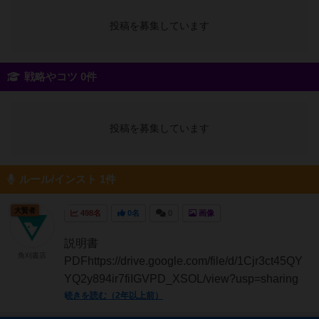
投稿を募集しています
戦略やコツ 0件
投稿を募集しています
ルール/インスト 1件
大賢者
498名
0名
0
画像
説明書
角刈書店
PDFhttps://drive.google.com/file/d/1Cjr3ct45QY
YQ2y894ir7fiIGVPD_XSOL/view?usp=sharing
続きを読む（2年以上前）