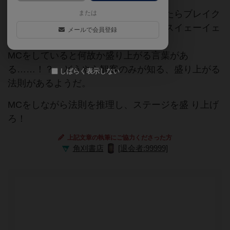
「ここのフロアを沸かせることができたらブレイク
または
間違いなし！」と語られるライブハウスイェーイェ
メールで会員登録
ー。
MCをしていると何故か盛り上がる言葉があ
る……！？ どうやら観客のみが知る、盛り上がる
しばらく表示しない
法則があるようだ。
MCをしながら法則を推理し、ステージを盛 り上げ
ろ！
上記文章の執筆にご協力くださった方
角刈書店
[退会者:99999]