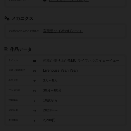
メカニクス
言葉遊び（Word Game）
その他のメカニクスや仕組み
作品データ
何故か盛り上がるMC ライブハウスイェーイェー
タイトル
Livehouse Yeah Yeah
原題・英題表記
3人～8人
参加人数
30分～80分
プレイ時間
10歳から
対象年齢
2023年～
発売時期
2,200円
参考価格