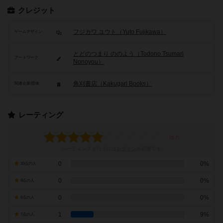
クレジット
フジカワ ユウト（Yuto Fujikawa）
ゲームデザイン
とどのつまり ののよう（Todono Tsumari
アートワーク
Nonoyou）
角刈書店（Kakugari Books）
関連企業/団体
レーティング
レーティングを行うには
ログイン
が必要です
0
0%
10点の人
0
0%
9点の人
0
0%
8点の人
1
9%
7点の人