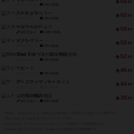
66
PT
紹介文なし
1件の投稿
スペクタキュラー
60
PT
紹介文なし
1件の投稿
スモールワールド
59
PT
紹介文あり
13件の投稿
ギャンブラー
58
PT
紹介文なし
2件の投稿
Bitter End ブタペスト救出作戦
52
PT
紹介文なし
1件の投稿
ラピード
46
PT
紹介文なし
1件の投稿
ザ・フラッフィー・ライト
44
PT
紹介文なし
0件の投稿
ふたつの城の物語
39
PT
紹介文あり
6件の投稿
※Apple、Apple のロゴ は、米国および他の国々で登録されたApple Inc.の商標です。
※App Store は、Apple Inc.のサービスマークです。
※Android は、グーグル インコーポレイテッドの商標または登録商標です。
※Google Play とそのロゴは、Google Inc.の商標または登録商標です。