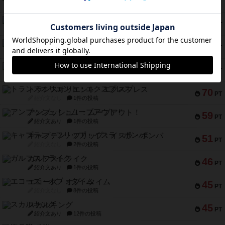
PT
紹介文あり
6件の投稿
ノームズ・アット・ナイト
88
PT
紹介文なし
1件の投稿
マーリン
76
PT
紹介文あり
6件の投稿
フラットアイアン
75
PT
紹介文なし
2件の投稿
トランスオリエント・エクスプレス
70
PT
紹介文なし
1件の投稿
アンブッシュ！：ムーブアウト！
59
PT
紹介文あり
1件の投稿
キャプテン・フリップ：イスラ・ボンバ
51
PT
紹介文なし
2件の投稿
ガルフストライク
46
PT
紹介文あり
1件の投稿
エコーズ・オブ・タイム
45
PT
紹介文なし
8件の投稿
スカルキング
45
PT
紹介文あり
12件の投稿