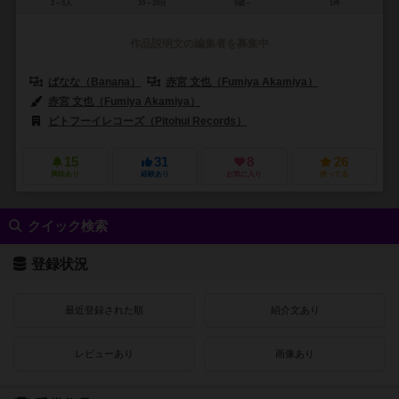
2～5人
10～20分
9歳～
1件
作品説明文の編集者を募集中
ばなな（Banana）
赤宮 文也（Fumiya Akamiya）
赤宮 文也（Fumiya Akamiya）
ピトフーイレコーズ（Pitohui Records）
15
31
8
26
興味あり
経験あり
お気に入り
持ってる
クイック検索
登録状況
最近登録された順
紹介文あり
レビューあり
画像あり