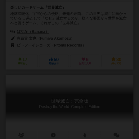
楽しいカードゲーム『世界滅亡』
地球温暖化、宇宙からの侵略、未知の細菌… この世界は滅亡に向かっ
ている… 果たして『なぜ』滅亡するのか、様々な要因から世界を滅亡
へと誘うゲーム、それがこの『世界滅亡』...
ばなな（Banana）
赤百舌 文也（Fumiya Akamozu）
ピトフーイレコーズ（Pitohui Records）
17
50
6
30
興味あり
経験あり
お気に入り
持ってる
世界滅亡：完全版
Destroy the World: Complete Edition