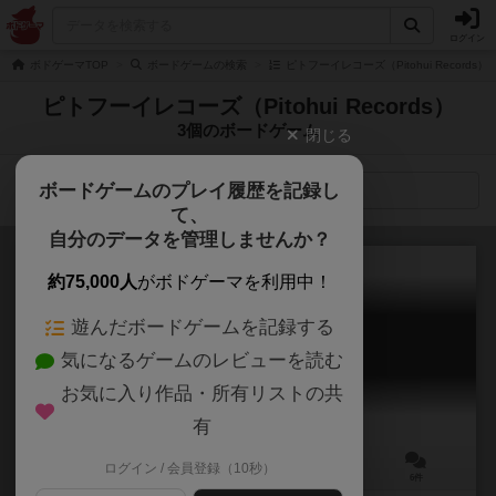
ログイン
ボドゲーマTOP
ボードゲームの検索
ピトフーイレコーズ（Pitohui Records
ピトフーイレコーズ（Pitohui Records）
3個のボードゲーム
閉じる
ボードゲームのプレイ履歴を記録し
検索メニュー
て、
自分のデータを管理しませんか？
約75,000人
がボドゲーマを利用中！
遊んだボードゲームを記録する
焼肉大戦争 完全版
気になるゲームのレビューを読む
Yakiniku Daisensou: Perfect Edition
5.9
お気に入り作品・所有リストの共
有
ログイン / 会員登録（10秒）
2～5人
10～20分
9歳～
6件