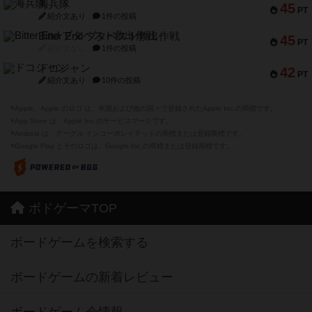
海兵隊
45
PT
紹介文あり
1件の投稿
Bitter End ブタペスト救出作戦
45
PT
紹介文なし
1件の投稿
ドコジャン
42
PT
紹介文あり
10件の投稿
※Apple、Apple のロゴ は、米国および他の国々で登録されたApple Inc.の商標です。
※App Store は、Apple Inc.のサービスマークです。
※Android は、グーグル インコーポレイテッドの商標または登録商標です。
※Google Play とそのロゴは、Google Inc.の商標または登録商標です。
ボドゲーマTOP
ボードゲームを検索する
ボードゲームの新着レビュー
ボードゲーム会情報