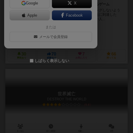
Google
X
他の人と被らないようにいい焼き加減のお肉を獲得するゲーム
いい焼き加減になった焼肉カードを他の人とバッティングしないよう
に獲得していくカードゲーム。いずれか１人が１００点に到達した
Apple
Facebook
ら、ゲーム終了で、終了時に、獲得した得点が一番多い人...
または
ばなな（Banana）
赤宮 文也（Fumiya Akamiya）
メールで会員登録
ピトフーイレコーズ（Pitohui Records）
30
70
7
66
興味あり
経験あり
お気に入り
持ってる
しばらく表示しない
世界滅亡
DESTROY THE WORLD
5.8
3～5人
10～20分
9歳～
1件