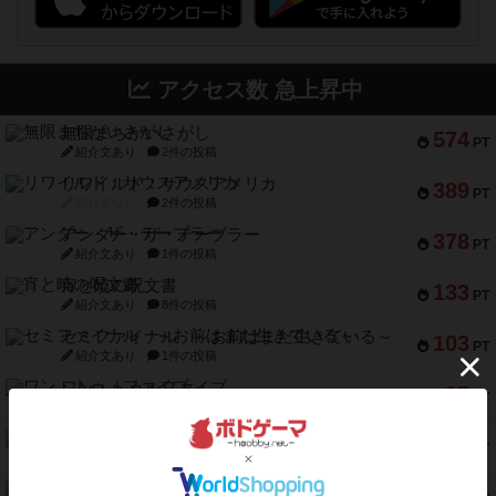
アクセス数 急上昇中
無限まちがいさがし
574
PT
紹介文あり
2件の投稿
リワイルド：サウスアメリカ
389
PT
紹介文なし
2件の投稿
アンダー・ザ・テーブラー
378
PT
紹介文あり
1件の投稿
宵と暁の呪文書
133
PT
紹介文あり
8件の投稿
セミファイナル ～お前はまだ生きている～
103
PT
紹介文あり
1件の投稿
ワン・トゥ・ファイブ
97
PT
紹介文あり
1件の投稿
南北戦争
91
PT
紹介文あり
1件の投稿
ふたつの城の物語
91