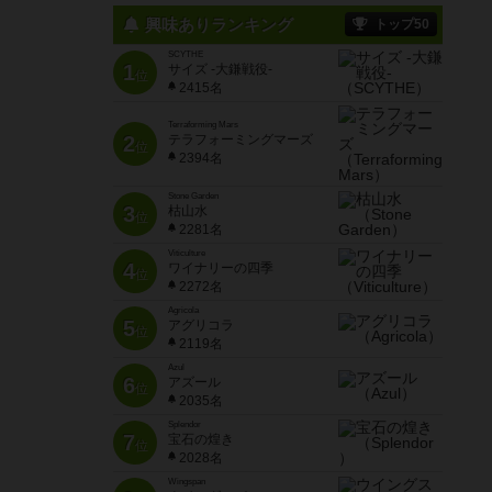
興味ありランキング
トップ50
SCYTHE
1
サイズ -大鎌戦役-
位
2415名
Terraforming Mars
2
テラフォーミングマーズ
位
2394名
Stone Garden
3
枯山水
位
2281名
Viticulture
4
ワイナリーの四季
位
2272名
Agricola
5
アグリコラ
位
2119名
Azul
6
アズール
位
2035名
Splendor
7
宝石の煌き
位
2028名
Wingspan