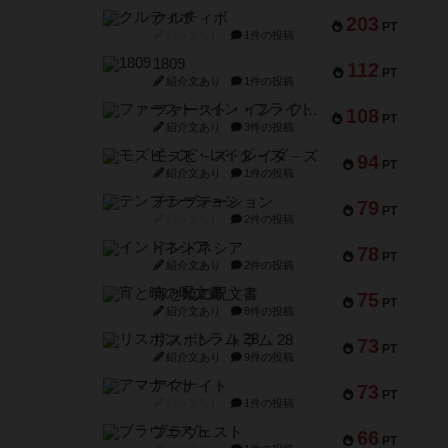
クルティボ
203
PT
紹介文なし
1件の投稿
1809
112
PT
紹介文あり
1件の投稿
ファースト・イン・フライト
108
PT
紹介文あり
3件の投稿
モズビ－ズ・レイダ－ズ
94
PT
紹介文あり
1件の投稿
テンプテーション
79
PT
紹介文なし
2件の投稿
インドネシア
78
PT
紹介文あり
2件の投稿
宵と暁の呪文書
75
PT
紹介文あり
8件の投稿
リスボン・トラム 28
73
PT
紹介文あり
9件の投稿
アマナイト
73
PT
紹介文なし
1件の投稿
ブラヴェスト
66
PT