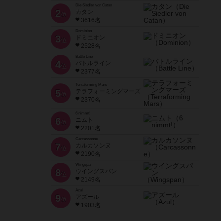
Die Siedler von Catan
2
カタン
位
3616名
Dominion
3
ドミニオン
位
2528名
Battle Line
4
バトルライン
位
2377名
Terraforming Mars
5
テラフォーミングマーズ
位
2370名
6 nimmt!
6
ニムト
位
2201名
Carcassonne
7
カルカソンヌ
位
2190名
Wingspan
8
ウイングスパン
位
2149名
Azul
9
アズール
位
1903名