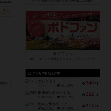
ボドゲが遊べる店舗を全国500店舗以上掲載中
イズ（Broadway Toys）
ビュロー（Buró）
1
持ってる
ボドファン
ボードゲームに特化したクラウドファンディング
アクセス数 急上昇中
コレクト！
340
PT
990年
紹介文なし
1件の投稿
無限まちがいさがし
322
PT
紹介文あり
2件の投稿
ガルフストライク
217
PT
紹介文あり
1件の投稿