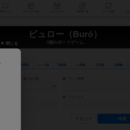
索
新着レビュー
ボードゲーム会
コミュニティ
掲示板一覧
ビュロー（Buró）
3個のボードゲーム
閉じる
、
更新順
レート順
登録順
人気順
注目順
投稿数
ワード検索ができます。
検索できます。
プレイ対象人数に含まれるボードゲームを指定します。
目安となる所要時間を指定することができ
遊べる人数
プレイ時間
物などモチーフ・ストーリーを指定することができます。直感的にゲームシステムを理解
ゲーム性を構成するコアシステムです。主
バー
メカニクス
リセット