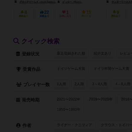
グロックゲームズ（Grok Games）
ビュロー（Buró）
サンダーワークスゲーム
4
22
1
10
9
興味あり
経験あり
お気に入り
持ってる
興味あり
クイック検索
最近登録された順
紹介文あり
レビュ
登録状況
ドイツゲーム大賞
ドイツ年間ゲーム大賞
受賞作品
1人用
2人用
3～4人用
4～8人用
プレイヤー数
2021〜2022年
2019〜2020年
2016
発売時期
1950〜1980年
ライナー・クニツィア
クラウス・トイバ
作者