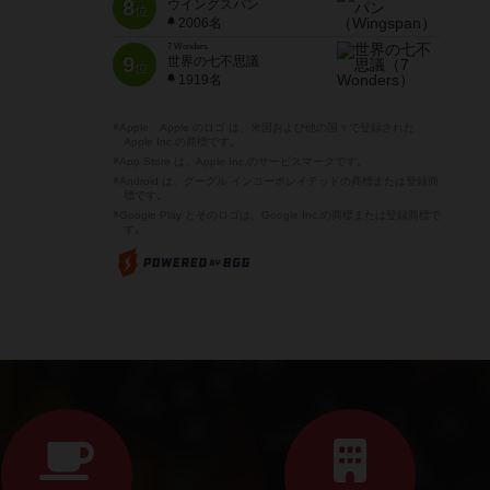
8
ウイングスパン
位
2006名
7 Wonders
9
世界の七不思議
位
1919名
※Apple、Apple のロゴ は、米国および他の国々で登録された
Apple Inc.の商標です。
※App Store は、Apple Inc.のサービスマークです。
※Android は、グーグル インコーポレイテッドの商標または登録商
標です。
※Google Play とそのロゴは、Google Inc.の商標または登録商標で
す。