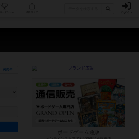
ログイン
カフェ/店舗
人気ボードゲーム
通販ストア
発売年
ます。マニュアルを読む時間や参加者へのルール説明時間は含まれていないため、初めて遊
できるよう、中世ファンタジー・クッキング・海賊同士の対決など、ゲームコンセプトを絞
にボードゲームに慣れている方向けの絞込機能です。例えば「ダイスロール」はランダム値
ボードゲーム通販
オンラインストアで7,500商品を販売中