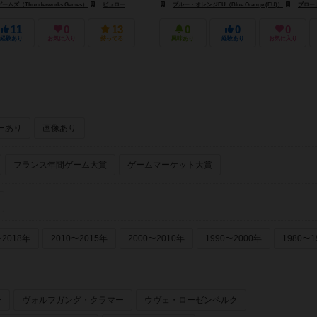
ズ（Thunderworks Games）
ビュロー（Buró）
游戏大陆（Gameland）
ブルー・オレンジEU（Blue Orange (EU)）
ブロードウェイ ト
11
0
13
0
0
0
経験あり
お気に入り
持ってる
興味あり
経験あり
お気に入り
ーあり
画像あり
フランス年間ゲーム大賞
ゲームマーケット大賞
〜2018年
2010〜2015年
2000〜2010年
1990〜2000年
1980〜1
ー
ヴォルフガング・クラマー
ウヴェ・ローゼンベルク