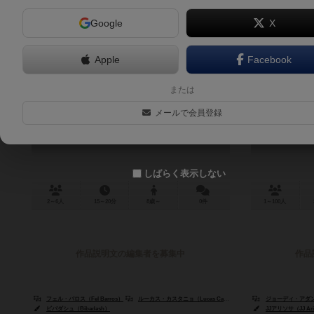
Google
X
Apple
Facebook
ダブル
カートグ
または
Dobro
Cartogra
メールで会員登録
5.9
しばらく表示しない
2～6人
15～20分
8歳～
0件
1～100人
作品説明文の編集者を募集中
作品
フェル・バロス（Fel Barros）
ルーカス・カスタニョ（Lucas Castanho）
ペドロ・ヴィニシウス（P
ジョーディ・アダン（J
ビバダシュ（Bibadash）
JJアリソサ（JJ Ari