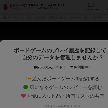
世界のボードゲームを楽しもう！
ボードゲーム専門の総合情報サイト
データベース
検
ボドゲーマTOP
ボードゲームの検索
ビュロー（Buró） 3個のボードゲーム
ボードゲームのプレイ履歴を記録して
さくさく表示
じっくり表示
自分のデータを管理しませんか？
商品名、商品説明文、デザイナー名、テーマ名、メカニクス名を対象にフリー
ゲームデザイナー名を指定して
フリーワード
ゲームデザイナー
約75,000人
がボドゲーマを利用中！
遊んだボードゲームを記録する
対象年齢を指定します。
世界観や登場人
対象年齢
テーマ/フレー
気になるゲームのレビューを読む
お気に入り作品・所有リストの共有
ログイン / 会員登録（10秒）