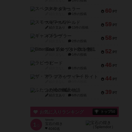
紹介文なし
1件の投稿
スペクタキュラー
60
PT
紹介文なし
1件の投稿
スモールワールド
59
PT
紹介文あり
13件の投稿
ギャンブラー
58
PT
紹介文なし
2件の投稿
Bitter End ブタペスト救出作戦
52
PT
紹介文なし
1件の投稿
ラピード
46
PT
紹介文なし
1件の投稿
ザ・フラッフィー・ライト
44
PT
紹介文なし
0件の投稿
ふたつの城の物語
39
PT
紹介文あり
6件の投稿
お気に入りランキング
トップ50
Splendor
1
宝石の煌き
位
4040名