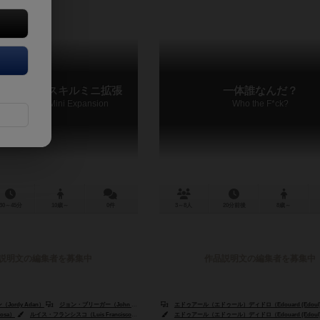
ラファー：スキルミニ拡張
一体誰なんだ？
phers: Skills Mini Expansion
Who the F*ck?
30～45分
10歳～
0件
3～8人
20分前後
8歳～
説明文の編集者を募集中
作品説明文の編集者を募集中
edro Vinicius）
ordy Adan）
ジョン・ブリーガー（John Brieger）
エドゥアール（エドゥール）ディドロ（Edouard (Edoul) D
osa）
ルイス・フランシスコ（Luis Francisco）
ルーカス・リベイロ（Lucas Ribeiro）
エドゥアール（エドゥール）ディドロ（Edouard (Edoul) D