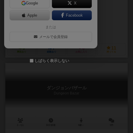
Google
X
作品説明文の編集者を募集中
Apple
Facebook
パオロ・チェッケット（Paolo Cecchetto）
クリスチャン・ギオーブ（Ch
または
ダビデ・コルシ（Davide Corsi）
ジャパニメ・ゲームズ（Japanime Games）
ペンドラゴンゲームスタジオ
メールで会員登録
0
7
0
11
興味あり
経験あり
お気に入り
持ってる
しばらく表示しない
ダンジョンバザール
Dungeon Bazar
2～5人
50分前後
8歳～
0件