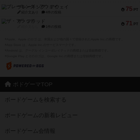
ブレーキング・アウェイ
75
PT
紹介文あり
4件の投稿
ザ・フラッド
71
PT
紹介文なし
1件の投稿
※Apple、Apple のロゴ は、米国および他の国々で登録されたApple Inc.の商標です。
※App Store は、Apple Inc.のサービスマークです。
※Android は、グーグル インコーポレイテッドの商標または登録商標です。
※Google Play とそのロゴは、Google Inc.の商標または登録商標です。
ボドゲーマTOP
ボードゲームを検索する
ボードゲームの新着レビュー
ボードゲーム会情報