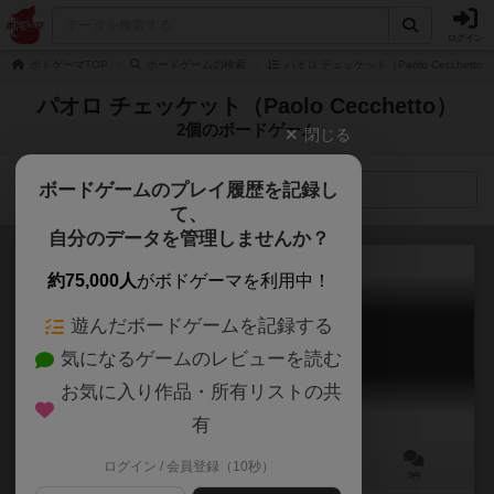
ログイン
ボドゲーマTOP
ボードゲームの検索
パオロ チェッケット（Paolo Cecchett
パオロ チェッケット（Paolo Cecchetto）
2個のボードゲーム
閉じる
ボードゲームのプレイ履歴を記録し
検索メニュー
て、
自分のデータを管理しませんか？
約75,000人
がボドゲーマを利用中！
遊んだボードゲームを記録する
ドラゴン・ペット
気になるゲームのレビューを読む
Dragon Pets
お気に入り作品・所有リストの共
有
ログイン / 会員登録（10秒）
2～4人
20～35分
8歳～
0件