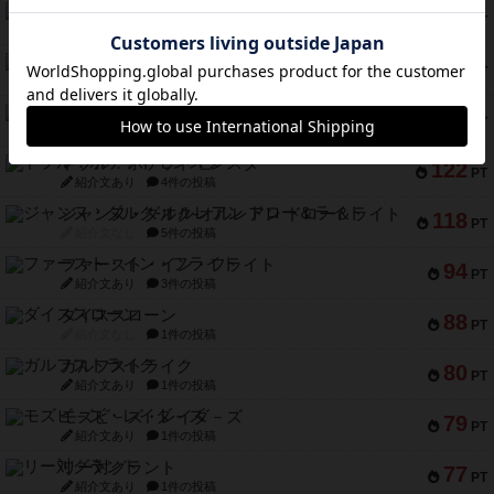
ギョッと
154
PT
紹介文あり
1件の投稿
クルティボ
152
PT
紹介文なし
1件の投稿
ブラヴェスト
140
PT
紹介文なし
1件の投稿
ドブル：ポケットモンスター
122
PT
紹介文あり
4件の投稿
ジャンヌ・ダルク-オルレアン ドロー＆ライト
118
PT
紹介文なし
5件の投稿
ファースト・イン・フライト
94
PT
紹介文あり
3件の投稿
ダイススローン
88
PT
紹介文なし
1件の投稿
ガルフストライク
80
PT
紹介文あり
1件の投稿
モズビ－ズ・レイダ－ズ
79
PT
紹介文あり
1件の投稿
リー対グラント
77
PT
紹介文あり
1件の投稿