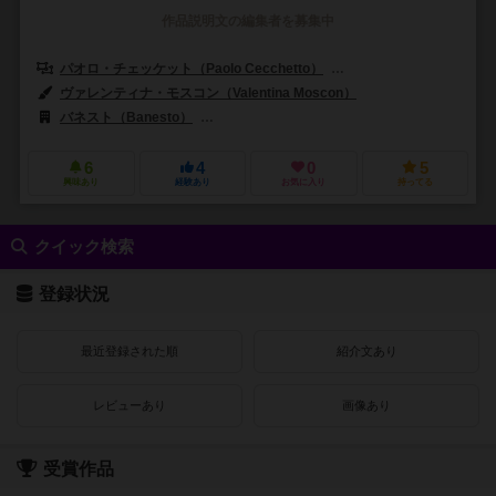
作品説明文の編集者を募集中
パオロ・チェッケット（Paolo Cecchetto）
シモーネ・ルチアーニ（Sim
ヴァレンティナ・モスコン（Valentina Moscon）
バネスト（Banesto）
クラニオ・クリエーションズ（Cranio Creati
6
4
0
5
興味あり
経験あり
お気に入り
持ってる
クイック検索
登録状況
最近登録された順
紹介文あり
レビューあり
画像あり
受賞作品