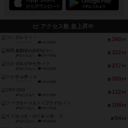
アクセス数 急上昇中
コレクト！
340
PT
紹介文なし
1件の投稿
無限まちがいさがし
322
PT
紹介文あり
2件の投稿
ガルフストライク
217
PT
紹介文あり
1件の投稿
クルティボ
203
PT
紹介文なし
1件の投稿
1809
112
PT
紹介文あり
1件の投稿
ファースト・イン・フライト
108
PT
紹介文あり
3件の投稿
モズビ－ズ・レイダ－ズ
94
PT
紹介文あり
1件の投稿