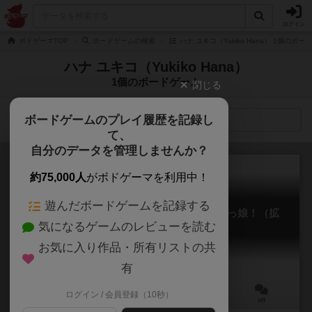
ログイン
ボドゲーマTOP
ボードゲームの検索
ハナ ユキコ（Yukiko Hana） 1個のボー
ハナ ユキコ（Yukiko Hana）
1個のボードゲーム
閉じる
ボードゲームのプレイ履歴を記録し
検索メニュー
て、
自分のデータを管理しませんか？
約75,000人
がボドゲーマを利用中！
遊んだボードゲームを記録する
めがねっ娘あわせ：ワイルドな3人のめがねっ娘！（拡
気になるゲームのレビューを読む
張）
Meganekko Awase: Wild
お気に入り作品・所有リストの共
有
ログイン / 会員登録（10秒）
2～5人
30～60分
8歳～
0件