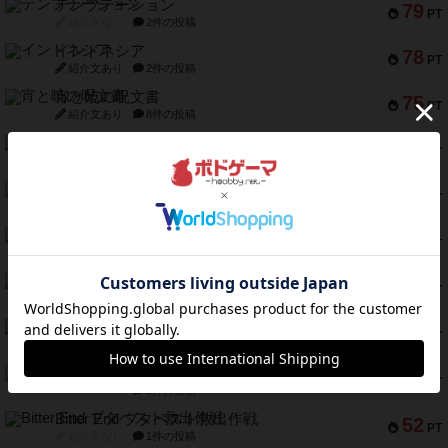
テンプテーション
79
PT
紹介文なし
2件の投稿
インドネシア
78
PT
紹介文あり
2件の投稿
宵と暁の呪文書
75
PT
紹介文あり
8件の投稿
リスボン・トラム 28
73
PT
紹介文あり
9件の投稿
アマナイト
73
PT
紹介文なし
1件の投稿
ブラヴェスト
66
PT
紹介文なし
1件の投稿
スペクタキュラー
60
PT
紹介文なし
1件の投稿
スモールワールド
59
PT
紹介文あり
13件の投稿
ギャンブラー
58
PT
紹介文なし
2件の投稿
Bitter End ブタペスト救出作戦
52
PT
紹介文なし
1件の投稿