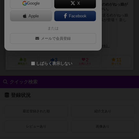
Google
X
めがねっ娘好きによるめがねっ娘好きの為のゲーム3人のめがねっ娘が
追加されるよ！拡張のみでは遊べないのでご了承ください。
登場キャラクターめがねっ娘100%のめがねっ娘好きに送るめがねっ娘
Apple
Facebook
好きのためのゲーム「めがねっ娘あわせ」に待望の拡張が登場！ 新し
く属性「ワイルド」な3人のめがねっ娘が追加...
または
未登録
メールで会員登録
ハナ ユキコ（Yukiko Hana）
秋葉原集会所ゲームズ（Akihabara Shukaijo Games）
8
3
2
11
しばらく表示しない
興味あり
経験あり
お気に入り
持ってる
クイック検索
登録状況
最近登録された順
紹介文あり
レビューあり
画像あり