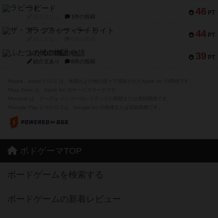
ラピード
46
PT
紹介文なし
1件の投稿
ザ・フラッフィー・ライト
44
PT
紹介文なし
0件の投稿
ふたつの城の物語
39
PT
紹介文あり
6件の投稿
※Apple、Apple のロゴ は、米国および他の国々で登録されたApple Inc.の商標です。
※App Store は、Apple Inc.のサービスマークです。
※Android は、グーグル インコーポレイテッドの商標または登録商標です。
※Google Play とそのロゴは、Google Inc.の商標または登録商標です。
ボドゲーマTOP
ボードゲームを検索する
ボードゲームの新着レビュー