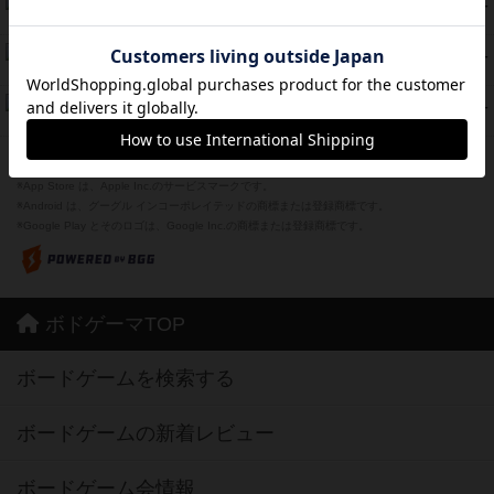
海兵隊
39
PT
紹介文あり
1件の投稿
スーパーストア3000
39
PT
紹介文なし
1件の投稿
フリップ７：復讐心とともに
37
PT
紹介文なし
2件の投稿
※Apple、Apple のロゴ は、米国および他の国々で登録されたApple Inc.の商標です。
※App Store は、Apple Inc.のサービスマークです。
※Android は、グーグル インコーポレイテッドの商標または登録商標です。
※Google Play とそのロゴは、Google Inc.の商標または登録商標です。
ボドゲーマTOP
ボードゲームを検索する
ボードゲームの新着レビュー
ボードゲーム会情報