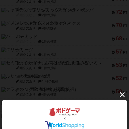
紹介文あり
1件の投稿
キャプテン・フリップ：イスラ・ボンバ
72
PT
紹介文なし
2件の投稿
メメントオンラインタクティクス
70
PT
紹介文あり
4件の投稿
パーミッド
68
PT
紹介文なし
1件の投稿
クリーグ
57
PT
紹介文あり
1件の投稿
セミファイナル ～お前はまだ生きている～
53
PT
紹介文あり
1件の投稿
ふたつの街の物語
52
PT
紹介文あり
18件の投稿
クランク! ：冒険者たち（拡張）
50
PT
紹介文あり
4件の投稿
とうほうの！
42
PT
紹介文なし
1件の投稿
スターマイン・ラミー ポケット
42
PT
紹介文あり
2件の投稿