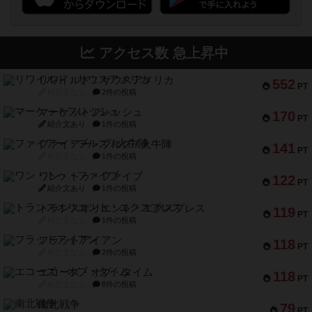
アクセス数 急上昇中
リワイルド：サウスアメリカ
552
PT
紹介文なし
2件の投稿
マーケットフレッシュ
170
PT
紹介文あり
1件の投稿
ファイアー・ブルズ / 火牛陣
141
PT
紹介文なし
1件の投稿
ワン・トゥ・ファイブ
122
PT
紹介文あり
1件の投稿
トランスオリエント・エクスプレス
119
PT
紹介文なし
1件の投稿
フラットアイアン
118
PT
紹介文なし
2件の投稿
エコーズ・オブ・タイム
118
PT
紹介文なし
8件の投稿
南北戦争
79
PT