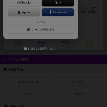
Google
X
ウォーゲーム入門用ゲームの定番
ドイツ戦車軍団は第二次世界大戦中のヨーロッパでの戦いをテーマに
したウォーゲームです。ロンメル将軍が活躍したアフリカ戦、映画に
Apple
Facebook
もなったダンケルクの戦い、東部戦線におけるドイツと...
または
黒田 幸弘（Yukihiro Kuroda）
ナカノ マサハル（Masaharu Nakan
未登録
メールで会員登録
バナーオブウォー（Banner Of War）
エポック社（EPOCH）
34
51
23
70
興味あり
経験あり
お気に入り
持ってる
しばらく表示しない
クイック検索
登録状況
最近登録された順
紹介文あり
レビューあり
画像あり