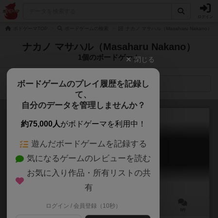
ログイン
ボドゲーマTOP
ボードゲームの検索
ナカノ マサハル（Masaharu Nakano）
ナカノ マサハル（Masaharu Nakano）
1個のボードゲーム
閉じる
ボードゲームのプレイ履歴を記録し
検索メニュー
て、
自分のデータを管理しませんか？
約75,000人
がボドゲーマを利用中！
遊んだボードゲームを記録する
ドイツ戦車軍団
気になるゲームのレビューを読む
Panzer Corps
6.4
お気に入り作品・所有リストの共
有
ログイン / 会員登録（10秒）
1～2人
120分前後
12歳～
8件