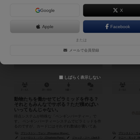
Google
X
Apple
Facebook
動物有限会社
または
Animal Inc
メールで会員登録
しばらく表示しない
2～4人
20～60分
8歳～
1件
2～5人
動物たちを働かせてピラミッドを作る？
それともみんなでサボる？ただ積めばい
いってもんじゃない。
作品
得点システムが特殊な「ペンギンパーティー」で
す。 ペンギンパーティーシステムでピラミッドを作
るのですが、カードにはそれぞれ数値が書いてあ
り、それが得点になります。 ピ...
プリンストン・ウォン（Princeton Wong）
プリンストン・ウォン（
シャーロット・パン（Charlotte Pang）
ジャック・ソー（Jack So）
ケニー・モック（Ke