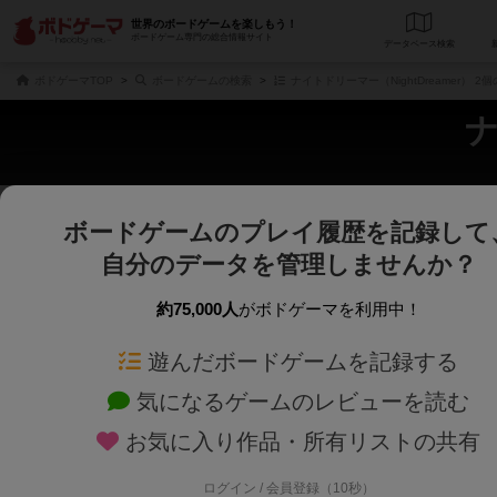
世界のボードゲームを楽しもう！
ボードゲーム専門の総合情報サイト
データベース
検
ボドゲーマTOP
ボードゲームの検索
ナイトドリーマー（NightDreamer） 
ナ
ボードゲームのプレイ履歴を記録して
さくさく表示
じっくり表示
自分のデータを管理しませんか？
商品名、商品説明文、デザイナー名、テーマ名、メカニクス名を対象にフリー
ゲームデザイナー名を指定して
フリーワード
ゲームデザイナー
約75,000人
がボドゲーマを利用中！
遊んだボードゲームを記録する
対象年齢を指定します。
世界観や登場人
対象年齢
テーマ/フレー
気になるゲームのレビューを読む
お気に入り作品・所有リストの共有
ログイン / 会員登録（10秒）