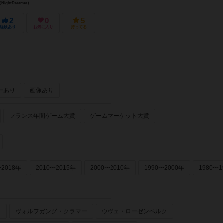
ghtDreamer）
2
0
5
経験あり
お気に入り
持ってる
ーあり
画像あり
フランス年間ゲーム大賞
ゲームマーケット大賞
〜2018年
2010〜2015年
2000〜2010年
1990〜2000年
1980〜1
ー
ヴォルフガング・クラマー
ウヴェ・ローゼンベルク