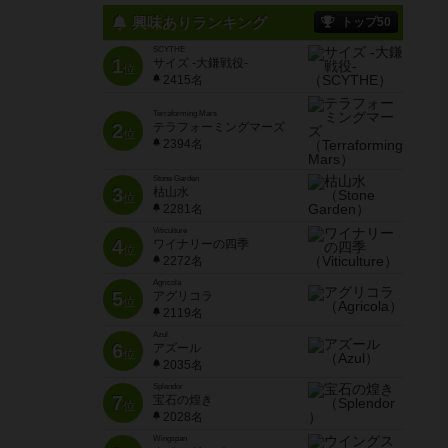
興味ありランキング
トップ50
SCYTHE
1
サイズ -大鎌戦役-
位
2415名
Terraforming Mars
2
テラフォーミングマーズ
位
2394名
Stone Garden
3
枯山水
位
2281名
Viticulture
4
ワイナリーの四季
位
2272名
Agricola
5
アグリコラ
位
2119名
Azul
6
アズール
位
2035名
Splendor
7
宝石の煌き
位
2028名
Wingspan