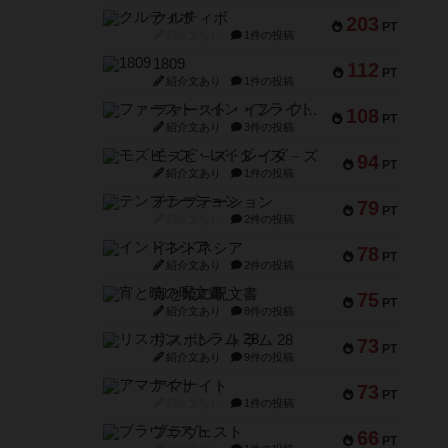
クルティボ
203
PT
紹介文なし
1件の投稿
1809
112
PT
紹介文あり
1件の投稿
ファースト・イン・フライト
108
PT
紹介文あり
3件の投稿
モズビ－ズ・レイダ－ズ
94
PT
紹介文あり
1件の投稿
テンプテーション
79
PT
紹介文なし
2件の投稿
インドネシア
78
PT
紹介文あり
2件の投稿
宵と暁の呪文書
75
PT
紹介文あり
8件の投稿
リスボン・トラム 28
73
PT
紹介文あり
9件の投稿
アマナイト
73
PT
紹介文なし
1件の投稿
ブラヴェスト
66
PT