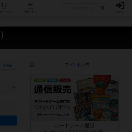
ログイン
カフェ/店舗
人気ボードゲーム
通販ストア
r）
発売年
ます。マニュアルを読む時間や参加者へのルール説明時間は含まれていないため、初めて遊
できるよう、中世ファンタジー・クッキング・海賊同士の対決など、ゲームコンセプトを絞
にボードゲームに慣れている方向けの絞込機能です。例えば「ダイスロール」はランダム値
ボードゲーム通販
オンラインストアで7,500商品を販売中