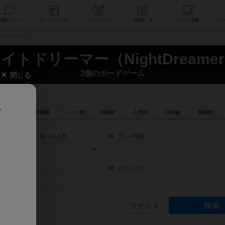
索
新着レビュー
ボードゲーム会
コミュニティ
掲示板一覧
2個のボードゲーム
イトドリーマー（NightDreame
2個のボードゲーム
閉じる
、
更新順
レート順
登録順
人気順
注目順
投稿数
ワード検索ができます。
検索できます。
プレイ対象人数に含まれるボードゲームを指定します。
目安となる所要時間を指定することができ
遊べる人数
プレイ時間
物などモチーフ・ストーリーを指定することができます。直感的にゲームシステムを理解
ゲーム性を構成するコアシステムです。主
バー
メカニクス
リセット