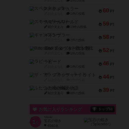
紹介文なし
1件の投稿
スペクタキュラー
60
PT
紹介文なし
1件の投稿
スモールワールド
59
PT
紹介文あり
13件の投稿
ギャンブラー
58
PT
紹介文なし
2件の投稿
Bitter End ブタペスト救出作戦
52
PT
紹介文なし
1件の投稿
ラピード
46
PT
紹介文なし
1件の投稿
ザ・フラッフィー・ライト
44
PT
紹介文なし
0件の投稿
ふたつの城の物語
39
PT
紹介文あり
6件の投稿
お気に入りランキング
トップ50
Splendor
1
宝石の煌き
位
4040名