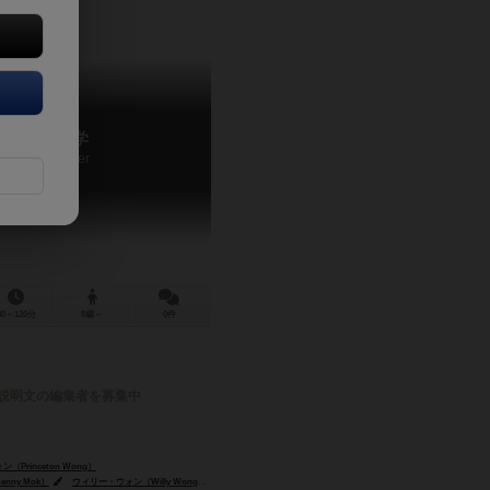
選挙工学
Electioneer
30～120分
8歳～
0件
説明文の編集者を募集中
Princeton Wong）
nny Mok）
ウィリー・ウォン（Willy Wong）
プリンストン・ウォン（Princeton Wong）