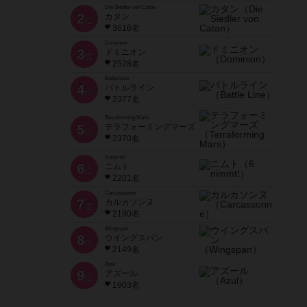
Die Siedler von Catan
2
カタン
位
3616名
Dominion
3
ドミニオン
位
2528名
Battle Line
4
バトルライン
位
2377名
Terraforming Mars
5
テラフォーミングマーズ
位
2370名
6 nimmt!
6
ニムト
位
2201名
Carcassonne
7
カルカソンヌ
位
2190名
Wingspan
8
ウイングスパン
位
2149名
Azul
9
アズール
位
1903名