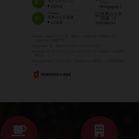
8
ウイングスパン
位
2006名
7 Wonders
9
世界の七不思議
位
1919名
※Apple、Apple のロゴ は、米国および他の国々で登録された
Apple Inc.の商標です。
※App Store は、Apple Inc.のサービスマークです。
※Android は、グーグル インコーポレイテッドの商標または登録商
標です。
※Google Play とそのロゴは、Google Inc.の商標または登録商標で
す。