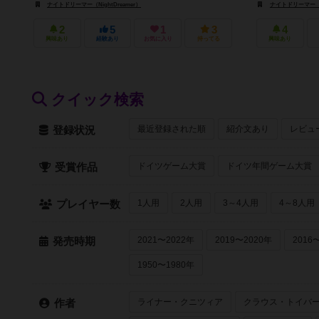
ナイトドリーマー（NightDreamer）
ナイトドリーマー（Ni
2
5
1
3
4
興味あり
経験あり
お気に入り
持ってる
興味あり
クイック検索
最近登録された順
紹介文あり
レビュ
登録状況
ドイツゲーム大賞
ドイツ年間ゲーム大賞
受賞作品
1人用
2人用
3～4人用
4～8人用
プレイヤー数
2021〜2022年
2019〜2020年
2016
発売時期
1950〜1980年
ライナー・クニツィア
クラウス・トイバ
作者