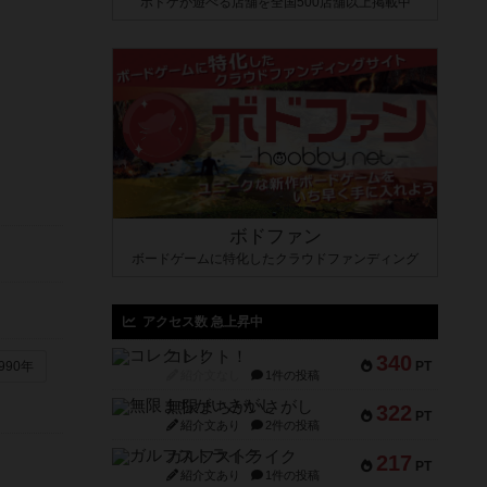
ボドゲが遊べる店舗を全国500店舗以上掲載中
ボドファン
ボードゲームに特化したクラウドファンディング
アクセス数 急上昇中
コレクト！
340
PT
990年
紹介文なし
1件の投稿
無限まちがいさがし
322
PT
紹介文あり
2件の投稿
ガルフストライク
217
PT
紹介文あり
1件の投稿