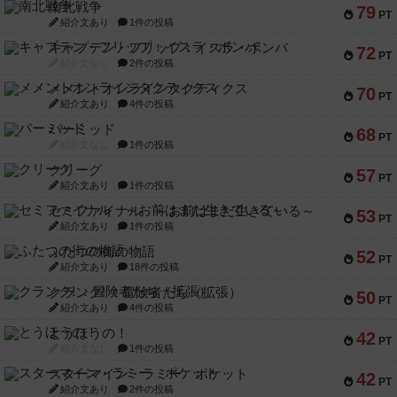
南北戦争
79
PT
紹介文あり
1件の投稿
キャプテン・フリップ：イスラ・ボンバ
72
PT
紹介文なし
2件の投稿
メメントオンラインタクティクス
70
PT
紹介文あり
4件の投稿
パーミッド
68
PT
紹介文なし
1件の投稿
クリーグ
57
PT
紹介文あり
1件の投稿
セミファイナル ～お前はまだ生きている～
53
PT
紹介文あり
1件の投稿
ふたつの街の物語
52
PT
紹介文あり
18件の投稿
クランク! ：冒険者たち（拡張）
50
PT
紹介文あり
4件の投稿
とうほうの！
42
PT
紹介文なし
1件の投稿
スターマイン・ラミー ポケット
42
PT
紹介文あり
2件の投稿