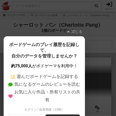
ログイン
ボドゲーマTOP
ボードゲームの検索
シャーロット パン（Charlotte Pang）
シャーロット パン（Charlotte Pang）
1個のボードゲーム
閉じる
ボードゲームのプレイ履歴を記録し
検索メニュー
て、
自分のデータを管理しませんか？
約75,000人
がボドゲーマを利用中！
遊んだボードゲームを記録する
動物有限会社
気になるゲームのレビューを読む
Animal Inc
お気に入り作品・所有リストの共
有
ログイン / 会員登録（10秒）
2～4人
20～60分
8歳～
1件