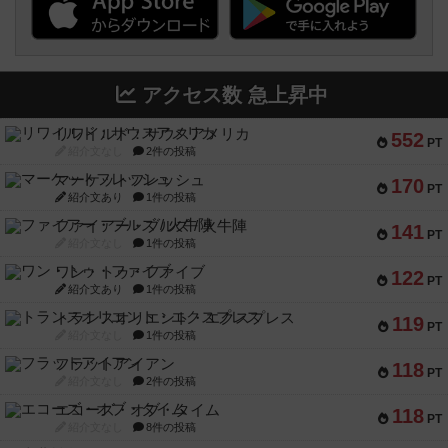
アクセス数 急上昇中
リワイルド：サウスアメリカ
552
PT
紹介文なし
2件の投稿
マーケットフレッシュ
170
PT
紹介文あり
1件の投稿
ファイアー・ブルズ / 火牛陣
141
PT
紹介文なし
1件の投稿
ワン・トゥ・ファイブ
122
PT
紹介文あり
1件の投稿
トランスオリエント・エクスプレス
119
PT
紹介文なし
1件の投稿
フラットアイアン
118
PT
紹介文なし
2件の投稿
エコーズ・オブ・タイム
118
PT
紹介文なし
8件の投稿