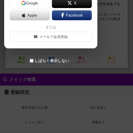
Google
X
動物たちを働かせてピラミッドを作る？それともみんなでサボる？た
だ積めばいいってもんじゃない。
得点システムが特殊な「ペンギンパーティー」です。 ペンギンパーテ
Apple
Facebook
ィーシステムでピラミッドを作るのですが、カードにはそれぞれ数値
が書いてあり、それが得点になります。 ピ...
または
プリンストン・ウォン（Princeton Wong）
メールで会員登録
シャーロット・パン（Charlotte Pang）
ジャック・ソー（Jack So
ナイトドリーマー（NightDreamer）
2
5
1
3
しばらく表示しない
興味あり
経験あり
お気に入り
持ってる
クイック検索
登録状況
最近登録された順
紹介文あり
レビューあり
画像あり