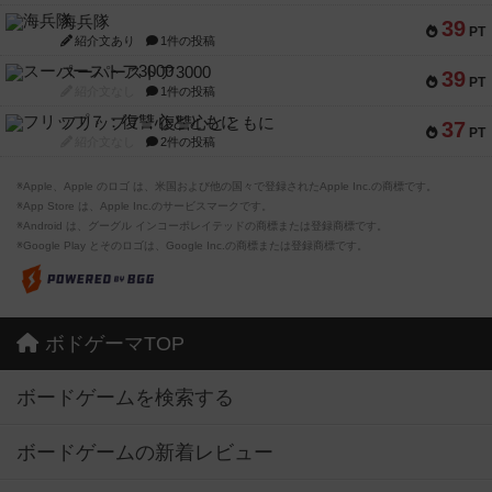
海兵隊
39
PT
紹介文あり
1件の投稿
スーパーストア3000
39
PT
紹介文なし
1件の投稿
フリップ７：復讐心とともに
37
PT
紹介文なし
2件の投稿
※Apple、Apple のロゴ は、米国および他の国々で登録されたApple Inc.の商標です。
※App Store は、Apple Inc.のサービスマークです。
※Android は、グーグル インコーポレイテッドの商標または登録商標です。
※Google Play とそのロゴは、Google Inc.の商標または登録商標です。
ボドゲーマTOP
ボードゲームを検索する
ボードゲームの新着レビュー