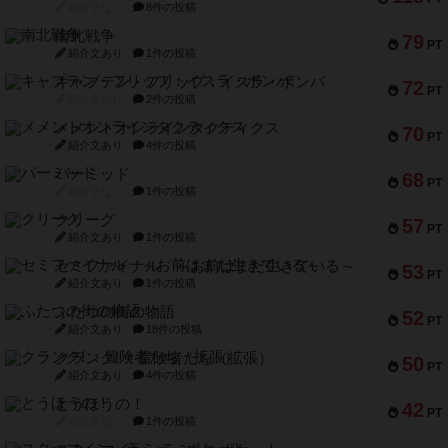
紹介文なし
8件の投稿
南北戦争
79
PT
紹介文あり
1件の投稿
キャプテン・フリップ：イスラ・ボンバ
72
PT
紹介文なし
2件の投稿
メメントオンラインタクティクス
70
PT
紹介文あり
4件の投稿
パーミッド
68
PT
紹介文なし
1件の投稿
クリーグ
57
PT
紹介文あり
1件の投稿
セミファイナル ～お前はまだ生きている～
53
PT
紹介文あり
1件の投稿
ふたつの街の物語
52
PT
紹介文あり
18件の投稿
クランク! ：冒険者たち（拡張）
50
PT
紹介文あり
4件の投稿
とうほうの！
42
PT
紹介文なし
1件の投稿