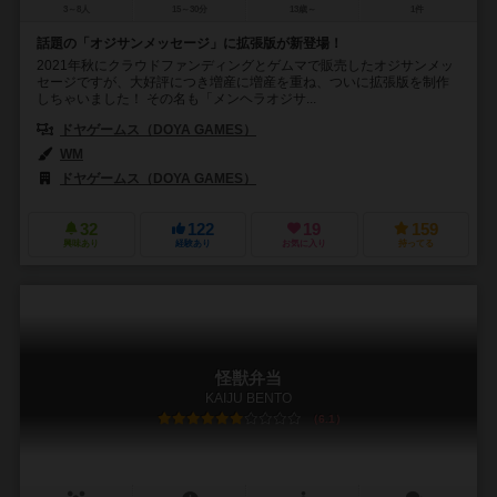
3～8人
15～30分
13歳～
1件
話題の「オジサンメッセージ」に拡張版が新登場！
2021年秋にクラウドファンディングとゲムマで販売したオジサンメッ
セージですが、大好評につき増産に増産を重ね、ついに拡張版を制作
しちゃいました！ その名も「メンヘラオジサ...
ドヤゲームス（DOYA GAMES）
WM
ドヤゲームス（DOYA GAMES）
32
122
19
159
興味あり
経験あり
お気に入り
持ってる
怪獣弁当
KAIJU BENTO
6.1