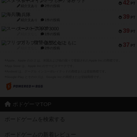
スターマイン・ラミー ポケット
42
PT
紹介文あり
2件の投稿
海兵隊
39
PT
紹介文あり
1件の投稿
スーパーストア3000
39
PT
紹介文なし
1件の投稿
フリップ７：復讐心とともに
37
PT
紹介文なし
2件の投稿
※Apple、Apple のロゴ は、米国および他の国々で登録されたApple Inc.の商標です。
※App Store は、Apple Inc.のサービスマークです。
※Android は、グーグル インコーポレイテッドの商標または登録商標です。
※Google Play とそのロゴは、Google Inc.の商標または登録商標です。
ボドゲーマTOP
ボードゲームを検索する
ボードゲームの新着レビュー