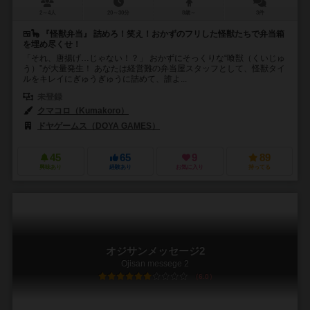
2～4人
20～30分
8歳～
3件
🍱🦕 『怪獣弁当』 詰めろ！笑え！おかずのフリした怪獣たちで弁当箱
を埋め尽くせ！
「それ、唐揚げ…じゃない！？」 おかずにそっくりな“喰獣（くいじゅ
う）”が大量発生！ あなたは経営難の弁当屋スタッフとして、怪獣タイ
ルをキレイにぎゅうぎゅうに詰めて、誰よ...
未登録
クマコロ（Kumakoro）
ドヤゲームス（DOYA GAMES）
45
65
9
89
興味あり
経験あり
お気に入り
持ってる
オジサンメッセージ2
Ojisan messege 2
6.0