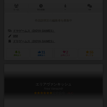
3～4人
30分前後
ー
0件
作品説明文の編集者を募集中
ドヤゲームス（DOYA GAMES）
WM
ドヤゲームス（DOYA GAMES）
5
31
2
55
興味あり
経験あり
お気に入り
持ってる
エリアヴァンキッシュ
Area Vanquish
6.0