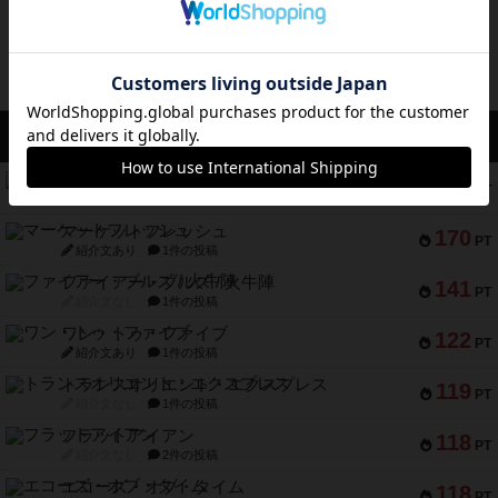
アクセス数 急上昇中
リワイルド：サウスアメリカ
552
PT
紹介文なし
2件の投稿
マーケットフレッシュ
170
PT
紹介文あり
1件の投稿
ファイアー・ブルズ / 火牛陣
141
PT
紹介文なし
1件の投稿
ワン・トゥ・ファイブ
122
PT
紹介文あり
1件の投稿
トランスオリエント・エクスプレス
119
PT
紹介文なし
1件の投稿
フラットアイアン
118
PT
紹介文なし
2件の投稿
エコーズ・オブ・タイム
118
PT