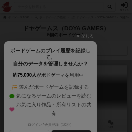
ログイン
ボドゲーマTOP
ボードゲームの検索
ドヤゲームス（DOYA GAMES） 5個の
ドヤゲームス（DOYA GAMES）
5個のボードゲーム
閉じる
ボードゲームのプレイ履歴を記録し
検索メニュー
て、
自分のデータを管理しませんか？
約75,000人
がボドゲーマを利用中！
遊んだボードゲームを記録する
オジサンメッセージ
気になるゲームのレビューを読む
Ojisan messege
5.9
お気に入り作品・所有リストの共
有
ログイン / 会員登録（10秒）
3～5人
15～30分
13歳～
11件