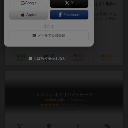
Google
X
最高に気持ち悪い文章を作って女の子からブロックされよう！最高の
キモオジを目指せ！！
プレイヤーはオジサンとなって おじさん構文（おじさんが若者ウケを
Apple
Facebook
狙って考えた気持ち悪い言い回しの文章の事）の書かれたカードを組
み合わせ 女の子にメッセージとして送ります。...
または
ドヤゲームス（DOYA GAMES）
メールで会員登録
WM
ドヤゲームス（DOYA GAMES）
94
595
79
409
しばらく表示しない
興味あり
経験あり
お気に入り
持ってる
メンヘラ オジサンメッセージ
menhera ojisan message
5.9