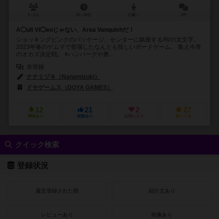
2～6人
20～30分
17歳～
2件
A◯ult Vi◯eoじゃない、Area Vanquishだ！
ショッキングピンクのパッケージ、センターに鎮座するAVの太文字。
2023年春のゲムマで登場したなんとも怪しいボードゲーム。 集え今宵
のオカズ決定戦。 ※ハンバーグや唐...
未登録
ナナミヅキ（Nanamizuki）
ドヤゲームス（DOYA GAMES）
12
21
2
27
興味あり
経験あり
お気に入り
持ってる
クイック検索
登録状況
最近登録された順
紹介文あり
レビューあり
画像あり