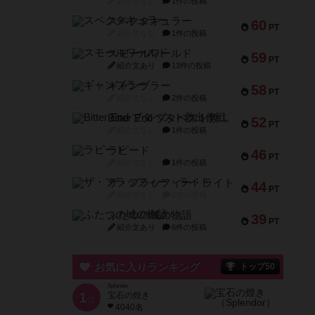
紹介文なし
1件の投稿
スペクタキュラー
60
PT
紹介文なし
1件の投稿
スモールワールド
59
PT
紹介文あり
13件の投稿
ギャンブラー
58
PT
紹介文なし
2件の投稿
Bitter End ブタペスト救出作戦
52
PT
紹介文なし
1件の投稿
ラピード
46
PT
紹介文なし
1件の投稿
ザ・フラッフィー・ライト
44
PT
紹介文なし
0件の投稿
ふたつの城の物語
39
PT
紹介文あり
6件の投稿
お気に入りランキング
トップ50
Splendor
1
宝石の煌き
位
4040名