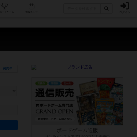
ログイン
カフェ/店舗
人気ボードゲーム
通販ストア
発売年
ます。マニュアルを読む時間や参加者へのルール説明時間は含まれていないため、初めて遊
できるよう、中世ファンタジー・クッキング・海賊同士の対決など、ゲームコンセプトを絞
にボードゲームに慣れている方向けの絞込機能です。例えば「ダイスロール」はランダム値
ボードゲーム通販
オンラインストアで7,500商品を販売中