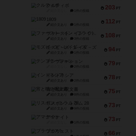
クルティボ
203
PT
紹介文なし
1件の投稿
1809
112
PT
紹介文あり
1件の投稿
ファースト・イン・フライト
108
PT
紹介文あり
3件の投稿
モズビ－ズ・レイダ－ズ
94
PT
紹介文あり
1件の投稿
テンプテーション
79
PT
紹介文なし
2件の投稿
インドネシア
78
PT
紹介文あり
2件の投稿
宵と暁の呪文書
75
PT
紹介文あり
8件の投稿
リスボン・トラム 28
73
PT
紹介文あり
9件の投稿
アマナイト
73
PT
紹介文なし
1件の投稿
ブラヴェスト
66
PT