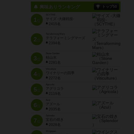
興味ありランキング
トップ50
SCYTHE
1
サイズ -大鎌戦役-
位
2415名
Terraforming Mars
2
テラフォーミングマーズ
位
2394名
Stone Garden
3
枯山水
位
2281名
Viticulture
4
ワイナリーの四季
位
2272名
Agricola
5
アグリコラ
位
2119名
Azul
6
アズール
位
2035名
Splendor
7
宝石の煌き
位
2028名
Wingspan