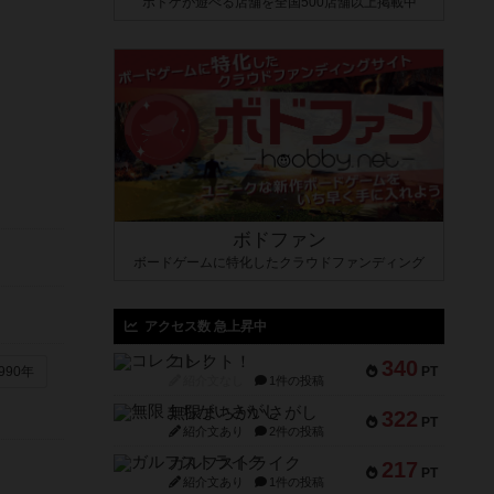
ボドゲが遊べる店舗を全国500店舗以上掲載中
ボドファン
ボードゲームに特化したクラウドファンディング
アクセス数 急上昇中
コレクト！
340
PT
990年
紹介文なし
1件の投稿
無限まちがいさがし
322
PT
紹介文あり
2件の投稿
ガルフストライク
217
PT
紹介文あり
1件の投稿