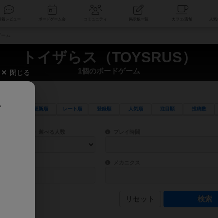
索
新着レビュー
ボードゲーム会
コミュニティ
掲示板一覧
ゲーム
トイザらス（TOYSRUS）
1個のボードゲーム
閉じる
、
更新順
レート順
登録順
人気順
注目順
投稿数
ワード検索ができます。
検索できます。
プレイ対象人数に含まれるボードゲームを指定します。
目安となる所要時間を指定することができ
遊べる人数
プレイ時間
物などモチーフ・ストーリーを指定することができます。直感的にゲームシステムを理解
ゲーム性を構成するコアシステムです。主
バー
メカニクス
リセット