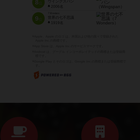
8
ウイングスパン
位
2006名
7 Wonders
9
世界の七不思議
位
1919名
※Apple、Apple のロゴ は、米国および他の国々で登録された
Apple Inc.の商標です。
※App Store は、Apple Inc.のサービスマークです。
※Android は、グーグル インコーポレイテッドの商標または登録商
標です。
※Google Play とそのロゴは、Google Inc.の商標または登録商標で
す。