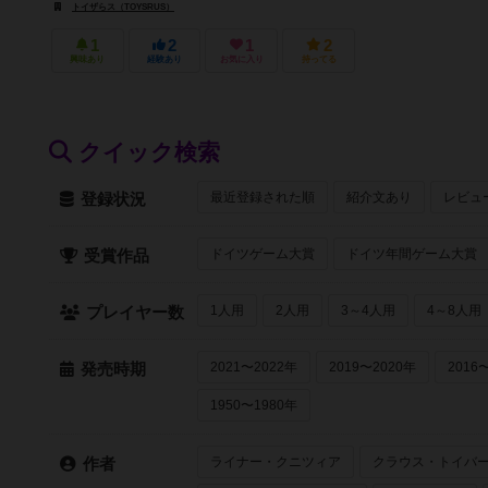
トイザらス（TOYSRUS）
1
2
1
2
興味あり
経験あり
お気に入り
持ってる
クイック検索
最近登録された順
紹介文あり
レビュ
登録状況
ドイツゲーム大賞
ドイツ年間ゲーム大賞
受賞作品
1人用
2人用
3～4人用
4～8人用
プレイヤー数
2021〜2022年
2019〜2020年
2016
発売時期
1950〜1980年
ライナー・クニツィア
クラウス・トイバ
作者