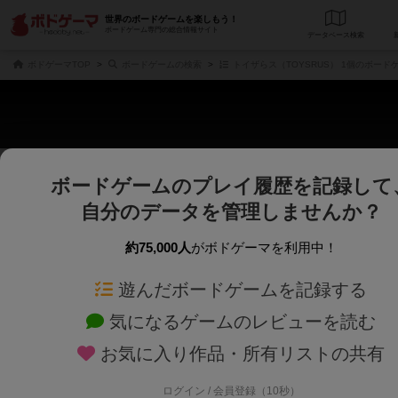
世界のボードゲームを楽しもう！
ボードゲーム専門の総合情報サイト
データベース
検
ボドゲーマTOP
ボードゲームの検索
トイザらス（TOYSRUS） 1個のボード
ボードゲームのプレイ履歴を記録して
さくさく表示
じっくり表示
自分のデータを管理しませんか？
商品名、商品説明文、デザイナー名、テーマ名、メカニクス名を対象にフリー
ゲームデザイナー名を指定して
フリーワード
ゲームデザイナー
約75,000人
がボドゲーマを利用中！
遊んだボードゲームを記録する
対象年齢を指定します。
世界観や登場人
対象年齢
テーマ/フレー
気になるゲームのレビューを読む
お気に入り作品・所有リストの共有
ログイン / 会員登録（10秒）