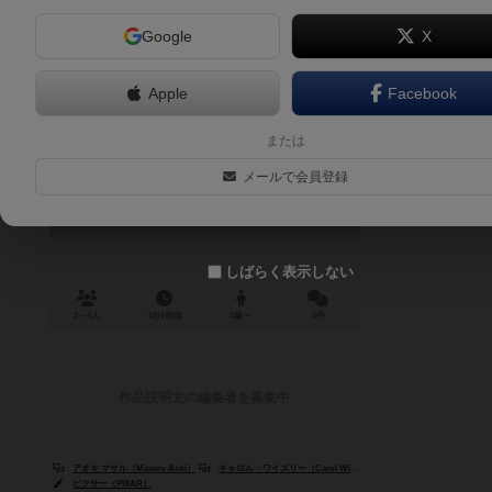
Google
X
Apple
Facebook
トイ・ストーリー3 バズ レスキュー
または
ゲーム
メールで会員登録
TOY STORY 3 BUZZ TO THE RESCUE
しばらく表示しない
2～4人
10分前後
4歳～
0件
作品説明文の編集者を募集中
アオキ マサル（Masaru Aoki）
キャロル・ワイズリー（Carol Wiseley）
ピクサー（PIXAR）