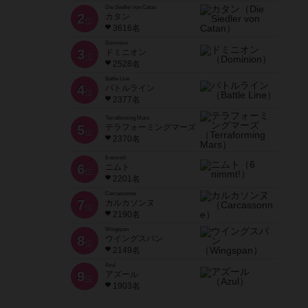
Die Siedler von Catan
2
カタン
位
3616名
Dominion
3
ドミニオン
位
2528名
Battle Line
4
バトルライン
位
2377名
Terraforming Mars
5
テラフォーミングマーズ
位
2370名
6 nimmt!
6
ニムト
位
2201名
Carcassonne
7
カルカソンヌ
位
2190名
Wingspan
8
ウイングスパン
位
2149名
Azul
9
アズール
位
1903名