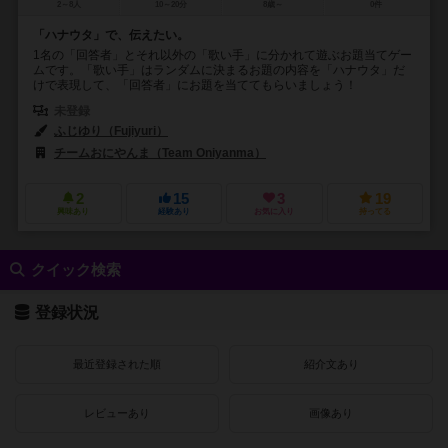
2～8人
10～20分
8歳～
0件
「ハナウタ」で、伝えたい。
1名の「回答者」とそれ以外の「歌い手」に分かれて遊ぶお題当てゲー
ムです。「歌い手」はランダムに決まるお題の内容を「ハナウタ」だ
けで表現して、「回答者」にお題を当ててもらいましょう！
未登録
ふじゆり（Fujiyuri）
チームおにやんま（Team Oniyanma）
2
15
3
19
興味あり
経験あり
お気に入り
持ってる
クイック検索
登録状況
最近登録された順
紹介文あり
レビューあり
画像あり