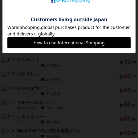
テンプテーション
79
PT
紹介文なし
2件の投稿
インドネシア
78
PT
紹介文あり
2件の投稿
宵と暁の呪文書
75
PT
紹介文あり
8件の投稿
リスボン・トラム 28
73
PT
紹介文あり
9件の投稿
アマナイト
73
PT
紹介文なし
1件の投稿
ブラヴェスト
66
PT
紹介文なし
1件の投稿
スペクタキュラー
60
PT
紹介文なし
1件の投稿
スモールワールド
59
PT
紹介文あり
13件の投稿
ギャンブラー
58
PT
紹介文なし
2件の投稿
Bitter End ブタペスト救出作戦
52
PT
紹介文なし
1件の投稿