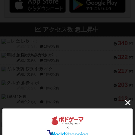
アクセス数 急上昇中
コレクト！
340
PT
紹介文なし
1件の投稿
無限まちがいさがし
322
PT
紹介文あり
2件の投稿
ガルフストライク
217
PT
紹介文あり
1件の投稿
クルティボ
203
PT
紹介文なし
1件の投稿
1809
112
PT
紹介文あり
1件の投稿
ファースト・イン・フライト
108
PT
紹介文あり
3件の投稿
モズビ－ズ・レイダ－ズ
94
PT
紹介文あり
1件の投稿