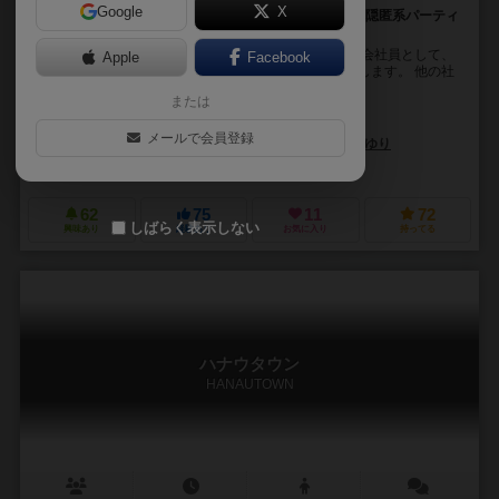
Google
X
これは人狼？いや、人労！！GM不要！脱落なし！正体隠匿系パーティ
ーゲーム！
【『人労』のストーリー】 プレイヤーはとある企業の会社員として、
Apple
Facebook
お互いの正体を隠したまま秘密のプロジェクトに参加します。 他の社
員と協力しながら、納期までにプロジ...
または
チームおにやんま
メールで会員登録
渋江 玖琉（Kuru Shibue）
たかみぃ
ふじゆり
未登録
62
75
11
72
しばらく表示しない
興味あり
経験あり
お気に入り
持ってる
ハナウタウン
HANAUTOWN