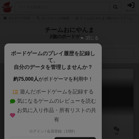
ログイン
ボドゲーマTOP
ボードゲームの検索
チームおにやんま 2個のボードゲーム
チームおにやんま
2個のボードゲーム
閉じる
ボードゲームのプレイ履歴を記録し
検索メニュー
て、
自分のデータを管理しませんか？
約75,000人
がボドゲーマを利用中！
遊んだボードゲームを記録する
人労
気になるゲームのレビューを読む
Jinrou
5.8
お気に入り作品・所有リストの共
有
ログイン / 会員登録（10秒）
5～7人
20～40分
12歳～
3件