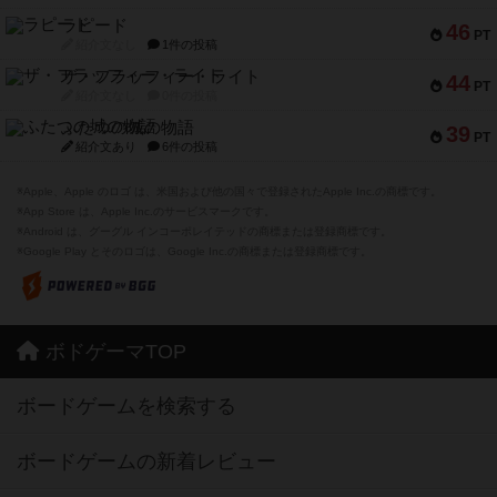
ラピード
46
PT
紹介文なし
1件の投稿
ザ・フラッフィー・ライト
44
PT
紹介文なし
0件の投稿
ふたつの城の物語
39
PT
紹介文あり
6件の投稿
※Apple、Apple のロゴ は、米国および他の国々で登録されたApple Inc.の商標です。
※App Store は、Apple Inc.のサービスマークです。
※Android は、グーグル インコーポレイテッドの商標または登録商標です。
※Google Play とそのロゴは、Google Inc.の商標または登録商標です。
ボドゲーマTOP
ボードゲームを検索する
ボードゲームの新着レビュー