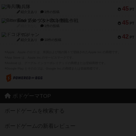
海兵隊
45
PT
紹介文あり
1件の投稿
Bitter End ブタペスト救出作戦
45
PT
紹介文なし
1件の投稿
ドコジャン
42
PT
紹介文あり
10件の投稿
※Apple、Apple のロゴ は、米国および他の国々で登録されたApple Inc.の商標です。
※App Store は、Apple Inc.のサービスマークです。
※Android は、グーグル インコーポレイテッドの商標または登録商標です。
※Google Play とそのロゴは、Google Inc.の商標または登録商標です。
ボドゲーマTOP
ボードゲームを検索する
ボードゲームの新着レビュー