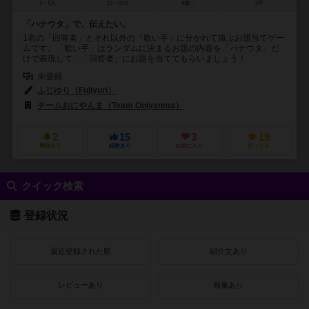
2～8人
10～20分
8歳～
0件
「ハナウタ」で、伝えたい。
1名の「回答者」とそれ以外の「歌い手」に分かれて遊ぶお題当てゲー
ムです。「歌い手」はランダムに決まるお題の内容を「ハナウタ」だ
けで表現して、「回答者」にお題を当ててもらいましょう！
未登録
ふじゆり（Fujiyuri）
チームおにやんま（Team Oniyanma）
2
15
3
19
興味あり
経験あり
お気に入り
持ってる
クイック検索
登録状況
最近登録された順
紹介文あり
レビューあり
画像あり