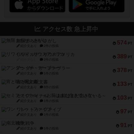
アクセス数 急上昇中
無限まちがいさがし
574
PT
紹介文あり
2件の投稿
リワイルド：サウスアメリカ
389
PT
紹介文なし
2件の投稿
アンダー・ザ・テーブラー
378
PT
紹介文あり
1件の投稿
宵と暁の呪文書
133
PT
紹介文あり
8件の投稿
セミファイナル ～お前はまだ生きている～
103
PT
紹介文あり
1件の投稿
ワン・トゥ・ファイブ
97
PT
紹介文あり
1件の投稿
南北戦争
91
PT
紹介文あり
1件の投稿