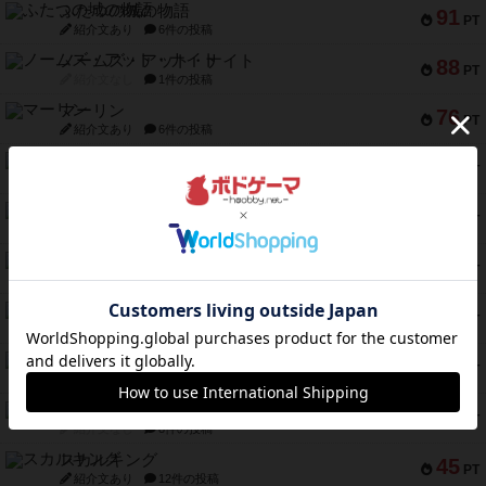
ふたつの城の物語
91
PT
紹介文あり
6件の投稿
ノームズ・アット・ナイト
88
PT
紹介文なし
1件の投稿
マーリン
76
PT
紹介文あり
6件の投稿
フラットアイアン
75
PT
紹介文なし
2件の投稿
トランスオリエント・エクスプレス
70
PT
紹介文なし
1件の投稿
アンブッシュ！：ムーブアウト！
59
PT
紹介文あり
1件の投稿
キャプテン・フリップ：イスラ・ボンバ
51
PT
紹介文なし
2件の投稿
ガルフストライク
46
PT
紹介文あり
1件の投稿
エコーズ・オブ・タイム
45
PT
紹介文なし
8件の投稿
スカルキング
45
PT
紹介文あり
12件の投稿