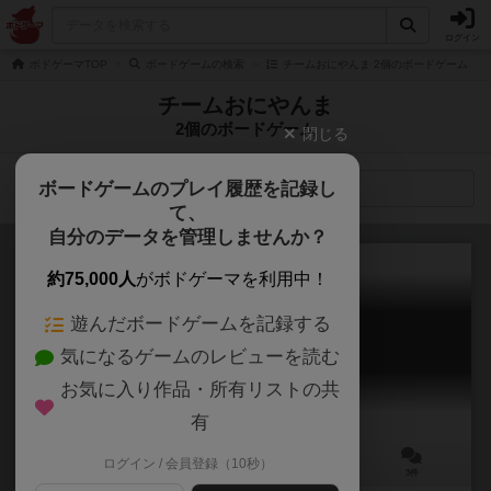
ログイン
ボドゲーマTOP
ボードゲームの検索
チームおにやんま 2個のボードゲーム
チームおにやんま
2個のボードゲーム
閉じる
ボードゲームのプレイ履歴を記録し
検索メニュー
て、
自分のデータを管理しませんか？
約75,000人
がボドゲーマを利用中！
遊んだボードゲームを記録する
人労
気になるゲームのレビューを読む
Jinrou
5.8
お気に入り作品・所有リストの共
有
ログイン / 会員登録（10秒）
5～7人
20～40分
12歳～
3件