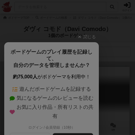
ログイン
ボドゲーマTOP
ボードゲームの検索
ダヴィ コモド（Davi Comodo） 1個の
ダヴィ コモド（Davi Comodo）
1個のボードゲーム
閉じる
ボードゲームのプレイ履歴を記録し
検索メニュー
て、
自分のデータを管理しませんか？
約75,000人
がボドゲーマを利用中！
遊んだボードゲームを記録する
シロタール：アンヒンジド
気になるゲームのレビューを読む
Xylotar: Unhinged
お気に入り作品・所有リストの共
有
ログイン / 会員登録（10秒）
2～5人
30分前後
ー
0件