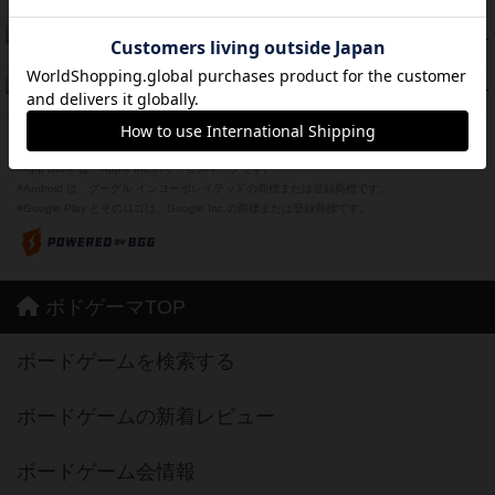
紹介文あり
1件の投稿
スーパーストア3000
39
PT
紹介文なし
1件の投稿
フリップ７：復讐心とともに
37
PT
紹介文なし
2件の投稿
※Apple、Apple のロゴ は、米国および他の国々で登録されたApple Inc.の商標です。
※App Store は、Apple Inc.のサービスマークです。
※Android は、グーグル インコーポレイテッドの商標または登録商標です。
※Google Play とそのロゴは、Google Inc.の商標または登録商標です。
ボドゲーマTOP
ボードゲームを検索する
ボードゲームの新着レビュー
ボードゲーム会情報