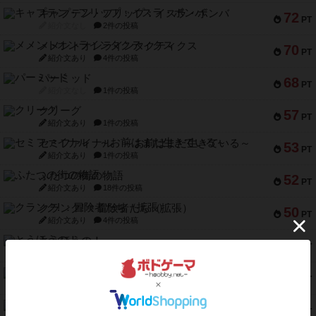
キャプテン・フリップ：イスラ・ボンバ
72
PT
紹介文なし
2件の投稿
メメントオンラインタクティクス
70
PT
紹介文あり
4件の投稿
パーミッド
68
PT
紹介文なし
1件の投稿
クリーグ
57
PT
紹介文あり
1件の投稿
セミファイナル ～お前はまだ生きている～
53
PT
紹介文あり
1件の投稿
ふたつの街の物語
52
PT
紹介文あり
18件の投稿
クランク! ：冒険者たち（拡張）
50
PT
紹介文あり
4件の投稿
とうほうの！
42
PT
紹介文なし
1件の投稿
スターマイン・ラミー ポケット
42
PT
紹介文あり
2件の投稿
海兵隊
39
PT