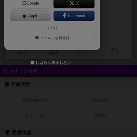
Google
X
作品説明文の編集者を募集中
Apple
Facebook
クリストファー・レイ（Christopher Wray）
または
ダヴィ・コモド（Davi Comodo）
ベジエゲームズ（Bezier Games）
メールで会員登録
0
5
1
2
興味あり
経験あり
お気に入り
持ってる
しばらく表示しない
クイック検索
登録状況
最近登録された順
紹介文あり
レビューあり
画像あり
受賞作品