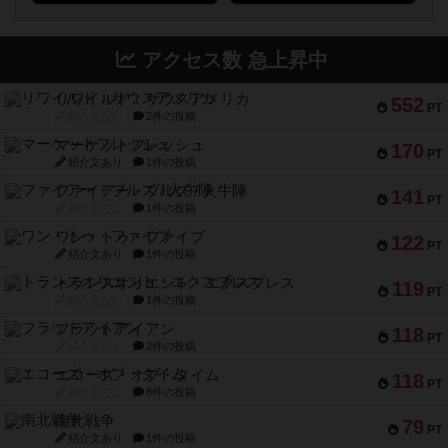
アクセス数 急上昇中
リワイルド：サウスアメリカ
552
PT
紹介文なし
2件の投稿
マーケットフレッシュ
170
PT
紹介文あり
1件の投稿
ファイアー・ブルズ / 火牛陣
141
PT
紹介文なし
1件の投稿
ワン・トゥ・ファイブ
122
PT
紹介文あり
1件の投稿
トランスオリエント・エクスプレス
119
PT
紹介文なし
1件の投稿
フラットアイアン
118
PT
紹介文なし
2件の投稿
エコーズ・オブ・タイム
118
PT
紹介文なし
8件の投稿
南北戦争
79
PT
紹介文あり
1件の投稿