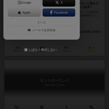
Google
X
モンスターを倒すため準備してダイスプレイスでモンスターに挑みダ
イスロールでモンスターを倒すor捕獲する！……ゲームの拡張！
ダイスを振ってモンスターを討伐する「モンスターランド」の拡張キ
Apple
Facebook
ットです！ プレイ可能人数も増え、楽しさもUP！ 通常4500円のとこ
ろ、会場特別価格の4000円にて販売い...
または
ヴィクトル・フェルナンデス（Víctor Fernández）
ゴルカ・マタ（Go
メールで会員登録
エンリケ・フェルナンデス・ペラエス（Enrique Fernández Peláez）
ゲームズ・ウェアハウス（Games Warehouse）
セカンドゲートゲームズ
5
4
2
9
しばらく表示しない
興味あり
経験あり
お気に入り
持ってる
モンスターランド
Monster Lands