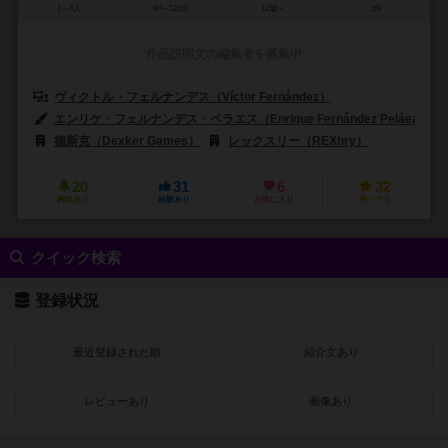
1～4人
60～120分
12歳～
1件
作品説明文の編集者を募集中
ヴィクトル・フェルナンデス（Víctor Fernández）
ゴルカ・マタ（Go
エンリケ・フェルナンデス・ペラエス（Enrique Fernández Peláez）
德斯克（Dexker Games）
レックスリー（REXhry）
セカンドゲ
20
31
6
32
興味あり
経験あり
お気に入り
持ってる
クイック検索
登録状況
最近登録された順
紹介文あり
レビューあり
画像あり