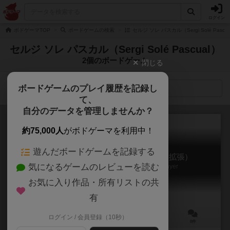
ログイン
ボドゲーマTOP
ボードゲームの検索
セルジ ソレ パスカル（Sergi Solé Pas
セルジ ソレ パスカル（Sergi Solé Pascual）
2個のボードゲーム
閉じる
ボードゲームのプレイ履歴を記録し
検索メニュー
て、
自分のデータを管理しませんか？
約75,000人
がボドゲーマを利用中！
遊んだボードゲームを記録する
モンスターランド：ヘビーウェポン（拡張）
気になるゲームのレビューを読む
Monster Lands: Heavy Weapons & 5th Player
お気に入り作品・所有リストの共
有
ログイン / 会員登録（10秒）
1～5人
60～120分
12歳～
0件