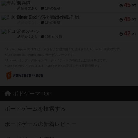
海兵隊
45
PT
紹介文あり
1件の投稿
Bitter End ブタペスト救出作戦
45
PT
紹介文なし
1件の投稿
ドコジャン
42
PT
紹介文あり
10件の投稿
※Apple、Apple のロゴ は、米国および他の国々で登録されたApple Inc.の商標です。
※App Store は、Apple Inc.のサービスマークです。
※Android は、グーグル インコーポレイテッドの商標または登録商標です。
※Google Play とそのロゴは、Google Inc.の商標または登録商標です。
ボドゲーマTOP
ボードゲームを検索する
ボードゲームの新着レビュー