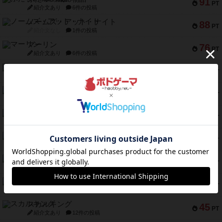
91
PT
紹介文あり
6件の投稿
ノームズ・アット・ナイト
88
PT
紹介文なし
1件の投稿
マーリン
76
PT
紹介文あり
6件の投稿
フラットアイアン
75
PT
紹介文なし
2件の投稿
トランスオリエント・エクスプレス
70
PT
紹介文なし
1件の投稿
アンブッシュ！：ムーブアウト！
59
PT
紹介文あり
1件の投稿
キャプテン・フリップ：イスラ・ボンバ
51
PT
紹介文なし
2件の投稿
ガルフストライク
46
PT
紹介文あり
1件の投稿
エコーズ・オブ・タイム
45
PT
紹介文なし
8件の投稿
スカルキング
45
PT
紹介文あり
12件の投稿