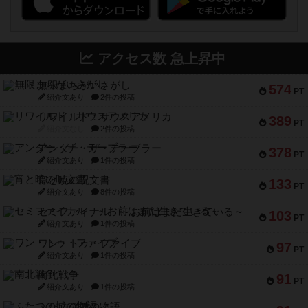
アクセス数 急上昇中
無限まちがいさがし
574
PT
紹介文あり
2件の投稿
リワイルド：サウスアメリカ
389
PT
紹介文なし
2件の投稿
アンダー・ザ・テーブラー
378
PT
紹介文あり
1件の投稿
宵と暁の呪文書
133
PT
紹介文あり
8件の投稿
セミファイナル ～お前はまだ生きている～
103
PT
紹介文あり
1件の投稿
ワン・トゥ・ファイブ
97
PT
紹介文あり
1件の投稿
南北戦争
91
PT
紹介文あり
1件の投稿
ふたつの城の物語