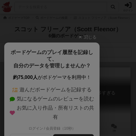
ログイン
ボドゲーマTOP
ボードゲームの検索
スコット フリーノア（Scott Fleenor）
スコット フリーノア（Scott Fleenor）
6個のボードゲーム
閉じる
ボードゲームのプレイ履歴を記録し
検索メニュー
て、
自分のデータを管理しませんか？
約75,000人
がボドゲーマを利用中！
遊んだボードゲームを記録する
トゥー・メニー・クックス / 料理人が多すぎる
気になるゲームのレビューを読む
Too Many Cooks
6.1
お気に入り作品・所有リストの共
有
ログイン / 会員登録（10秒）
2～5人
30分前後
10歳～
7件