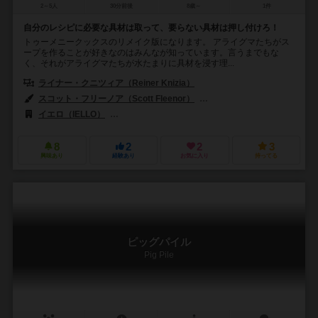
2～5人
30分前後
8歳～
1件
自分のレシピに必要な具材は取って、要らない具材は押し付けろ！
トゥーメニークックスのリメイク版になります。 アライグマたちがス
ープを作ることが好きなのはみんなが知っています。言うまでもな
く、それがアライグマたちが水たまりに具材を浸す理...
ライナー・クニツィア（Reiner Knizia）
スコット・フリーノア（Scott Fleenor）
ジェレミー・フルーリー（Jéré
イエロ（IELLO）
アールアンドアールゲームズ（R&R Games）
8
2
2
3
興味あり
経験あり
お気に入り
持ってる
ピッグパイル
Pig Pile