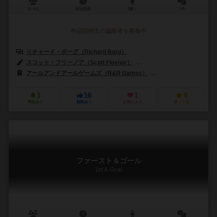
3～6人
30分前後
7歳～
1件
作品説明文の編集者を募集中
リチャード・ボーグ（Richard Borg）
スコット・フリーノア（Scott Fleenor）
ジョン・ファッター（John V
アールアンドアールゲームズ（R&R Games）
ユニバーシティ・ゲームズ
1
16
1
9
興味あり
経験あり
お気に入り
持ってる
ファースト＆ゴール
1st & Goal