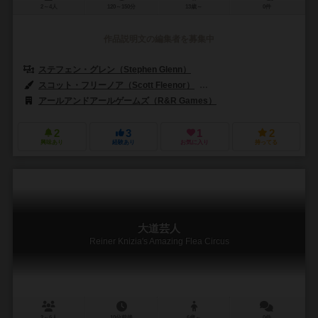
2～4人
120～150分
13歳～
0件
作品説明文の編集者を募集中
ステフェン・グレン（Stephen Glenn）
スコット・フリーノア（Scott Fleenor）
マッタン・ハイゼルト（Matth
アールアンドアールゲームズ（R&R Games）
2
3
1
2
興味あり
経験あり
お気に入り
持ってる
大道芸人
Reiner Knizia's Amazing Flea Circus
2～6人
10分前後
6歳～
0件