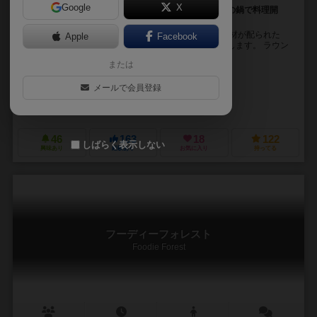
Google
X
異なるスープを作りたいコックたちが集まって、１つの鍋で料理開
始！ 軽めのトリックテイキング
プレイヤーたちは料理人です。 はじめに手札として食材が配られた
Apple
Facebook
ら、手札を見てどのスープを作るか選び、一斉に公開します。 ラウン
ドの終わりに、決めたスープの食材が１枚１...
または
ライナー・クニツィア（Reiner Knizia）
メールで会員登録
スコット・フリーノア（Scott Fleenor）
ロブ・マッククラーカン（Rob
カンガゲームズ（Kanga Games）
ペガサス・シュピーレ（Pegasus 
46
163
18
122
しばらく表示しない
興味あり
経験あり
お気に入り
持ってる
フーディーフォレスト
Foodie Forest