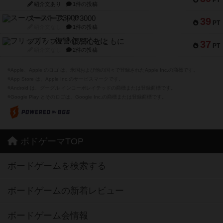
PT
紹介文あり
1件の投稿
スーパーストア3000
39
PT
紹介文なし
1件の投稿
フリップ７：復讐心とともに
37
PT
紹介文なし
2件の投稿
※Apple、Apple のロゴ は、米国および他の国々で登録されたApple Inc.の商標です。
※App Store は、Apple Inc.のサービスマークです。
※Android は、グーグル インコーポレイテッドの商標または登録商標です。
※Google Play とそのロゴは、Google Inc.の商標または登録商標です。
ボドゲーマTOP
ボードゲームを検索する
ボードゲームの新着レビュー
ボードゲーム会情報