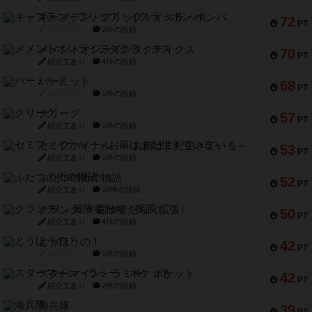
キャプテン・フリップ：イスラ・ボンバ
72
PT
紹介文なし
2件の投稿
メメントオンラインタクティクス
70
PT
紹介文あり
4件の投稿
パーミッド
68
PT
紹介文なし
1件の投稿
クリーグ
57
PT
紹介文あり
1件の投稿
セミファイナル ～お前はまだ生きている～
53
PT
紹介文あり
1件の投稿
ふたつの街の物語
52
PT
紹介文あり
18件の投稿
クランク! ：冒険者たち（拡張）
50
PT
紹介文あり
4件の投稿
とうほうの！
42
PT
紹介文なし
1件の投稿
スターマイン・ラミー ポケット
42
PT
紹介文あり
2件の投稿
海兵隊
39