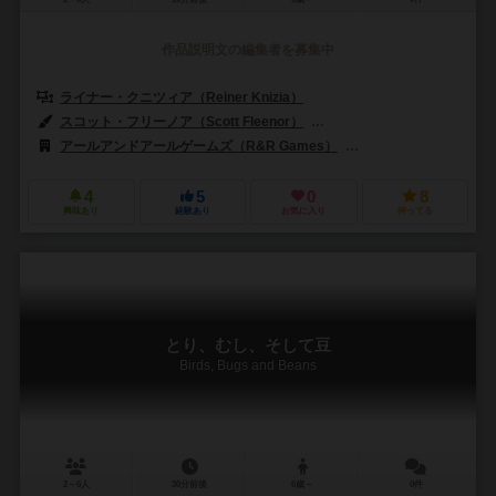
作品説明文の編集者を募集中
ライナー・クニツィア（Reiner Knizia）
スコット・フリーノア（Scott Fleenor）
ウルフ・マルクワート（Ulf M
アールアンドアールゲームズ（R&R Games）
ラベンスバーガー（Raven
4
5
0
8
興味あり
経験あり
お気に入り
持ってる
とり、むし、そして豆
Birds, Bugs and Beans
2～6人
30分前後
6歳～
0件