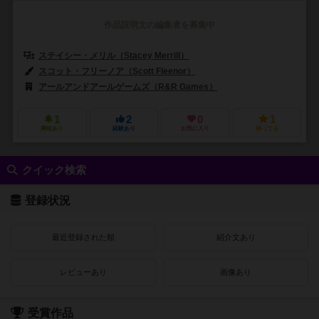
作品説明文の編集者を募集中
ステイシー・メリル（Stacey Merrill）
スコット・フリーノア（Scott Fleenor）
アールアンドアールゲームズ（R&R Games）
1
2
0
1
興味あり
経験あり
お気に入り
持ってる
クイック検索
登録状況
最近登録された順
紹介文あり
レビューあり
画像あり
受賞作品