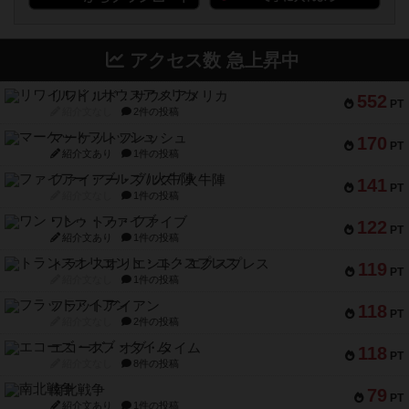
アクセス数 急上昇中
リワイルド：サウスアメリカ
552
PT
紹介文なし
2件の投稿
マーケットフレッシュ
170
PT
紹介文あり
1件の投稿
ファイアー・ブルズ / 火牛陣
141
PT
紹介文なし
1件の投稿
ワン・トゥ・ファイブ
122
PT
紹介文あり
1件の投稿
トランスオリエント・エクスプレス
119
PT
紹介文なし
1件の投稿
フラットアイアン
118
PT
紹介文なし
2件の投稿
エコーズ・オブ・タイム
118
PT
紹介文なし
8件の投稿
南北戦争
79
PT
紹介文あり
1件の投稿