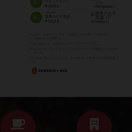
8
ウイングスパン
位
2006名
7 Wonders
9
世界の七不思議
位
1919名
※Apple、Apple のロゴ は、米国および他の国々で登録された
Apple Inc.の商標です。
※App Store は、Apple Inc.のサービスマークです。
※Android は、グーグル インコーポレイテッドの商標または登録商
標です。
※Google Play とそのロゴは、Google Inc.の商標または登録商標で
す。