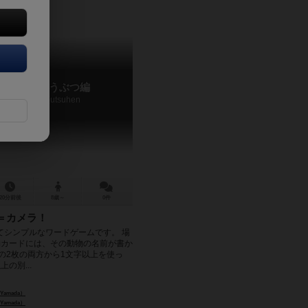
と+へん どうぶつ編
tohen Doubutsuhen
20分前後
8歳～
0件
＝カメラ！
てシンプルなワードゲームです。 場
物カードには、その動物の名前が書か
の2枚の両方から1文字以上を使っ
の別...
Yamada）
Yamada）