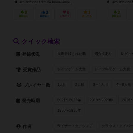
ゴーバナナファクトリー（Go Banana Factory）
ゴーバナナファクトリー
0
3
0
1
2
興味あり
経験あり
お気に入り
持ってる
興味あり
クイック検索
最近登録された順
紹介文あり
レビュ
登録状況
ドイツゲーム大賞
ドイツ年間ゲーム大賞
受賞作品
1人用
2人用
3～4人用
4～8人用
プレイヤー数
2021〜2022年
2019〜2020年
2016
発売時期
1950〜1980年
ライナー・クニツィア
クラウス・トイバ
作者