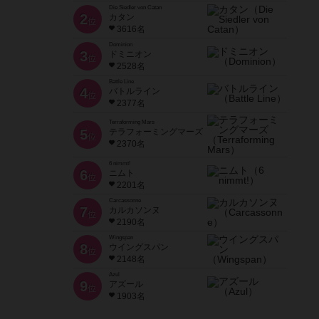
Die Siedler von Catan
2
カタン
位
3616名
Dominion
3
ドミニオン
位
2528名
Battle Line
4
バトルライン
位
2377名
Terraforming Mars
5
テラフォーミングマーズ
位
2370名
6 nimmt!
6
ニムト
位
2201名
Carcassonne
7
カルカソンヌ
位
2190名
Wingspan
8
ウイングスパン
位
2148名
Azul
9
アズール
位
1903名