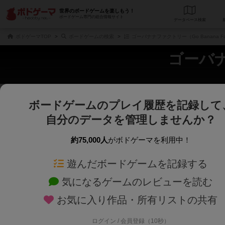
世界のボードゲームを楽しもう！
ボードゲーム専門の総合情報サイト
データベース
検
ボドゲーマTOP
ボードゲームの検索
ゴーバナナファクトリー（Go Banana Fa
ゴーバナナ
ボードゲームのプレイ履歴を記録して
さくさく表示
じっくり表示
自分のデータを管理しませんか？
商品名、商品説明文、デザイナー名、テーマ名、メカニクス名を対象にフリー
ゲームデザイナー名を指定して
フリーワード
ゲームデザイナー
約75,000人
がボドゲーマを利用中！
遊んだボードゲームを記録する
対象年齢を指定します。
世界観や登場人
対象年齢
テーマ/フレー
気になるゲームのレビューを読む
お気に入り作品・所有リストの共有
ログイン / 会員登録（10秒）