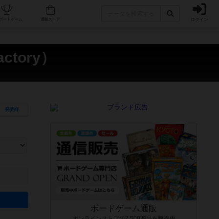
ログイン
カフェ/店舗
人気ボードゲーム
通販ストア
ctory）
発売年
ます。マニュアルを読む時間や参加者へのルール説明時間は含まれていないため、初めて遊
できるよう、中世ファンタジー・クッキング・海賊同士の対決など、ゲームコンセプトを絞
にボードゲームに慣れている方向けの絞込機能です。例えば「ダイスロール」はランダム値
ボードゲーム通販
オンラインストアで7,500商品を販売中