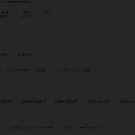
（Go Banana Factory）
3
0
2
経験あり
お気に入り
持ってる
ーあり
画像あり
フランス年間ゲーム大賞
ゲームマーケット大賞
〜2018年
2010〜2015年
2000〜2010年
1990〜2000年
1980〜1
ー
ヴォルフガング・クラマー
ウヴェ・ローゼンベルク