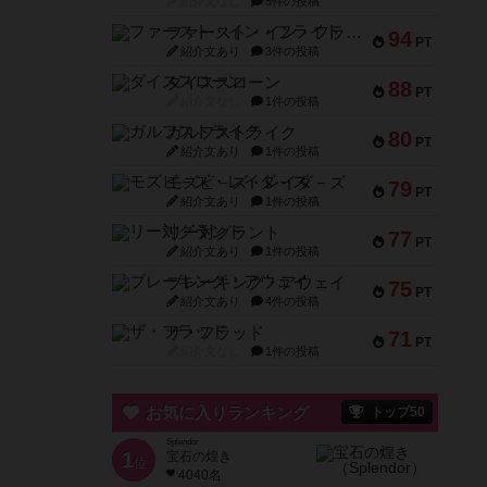
紹介文なし
5件の投稿
ファースト・イン・フライト
94
PT
紹介文あり
3件の投稿
ダイススローン
88
PT
紹介文なし
1件の投稿
ガルフストライク
80
PT
紹介文あり
1件の投稿
モズビ－ズ・レイダ－ズ
79
PT
紹介文あり
1件の投稿
リー対グラント
77
PT
紹介文あり
1件の投稿
ブレーキング・アウェイ
75
PT
紹介文あり
4件の投稿
ザ・フラッド
71
PT
紹介文なし
1件の投稿
お気に入りランキング
トップ50
Splendor
1
宝石の煌き
位
4040名