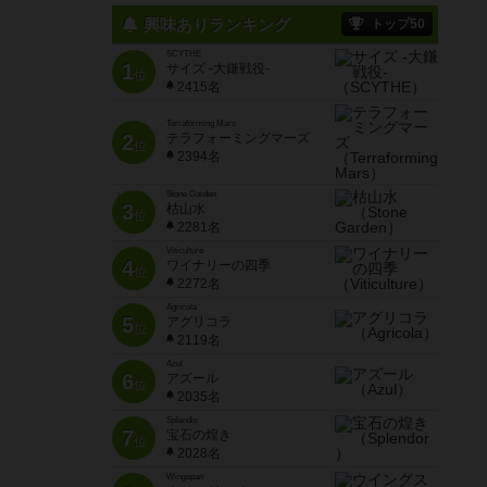
興味ありランキング
トップ50
SCYTHE
1
サイズ -大鎌戦役-
位
2415名
Terraforming Mars
2
テラフォーミングマーズ
位
2394名
Stone Garden
3
枯山水
位
2281名
Viticulture
4
ワイナリーの四季
位
2272名
Agricola
5
アグリコラ
位
2119名
Azul
6
アズール
位
2035名
Splendor
7
宝石の煌き
位
2028名
Wingspan