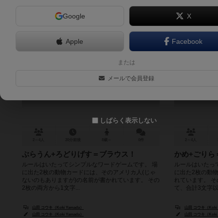
Google
X
Apple
Facebook
こと+へん：あめりか編
こ
または
Kotohen Americahen
Ko
メールで会員登録
しばらく表示しない
2～4人
20分前後
8歳～
0件
2～4人
ぶらうん+ろどりげす＝ブラウス！
かめ+ごりら
ルールはいたってシンプルなワードゲームです。 場
ルールはいたっ
に出た2枚の動物カードには、そのアメリカ人(じゃ
に出た2枚の動
ないのもありますが)の名前が書かれています。 その
れています。 そ
2枚の両方から1文字...
て、合計3文字以上
山田 コウキ（Koki Yamada）
山田 コウキ（Koki 
山田 コウキ（Koki Yamada）
山田 コウキ（Koki 