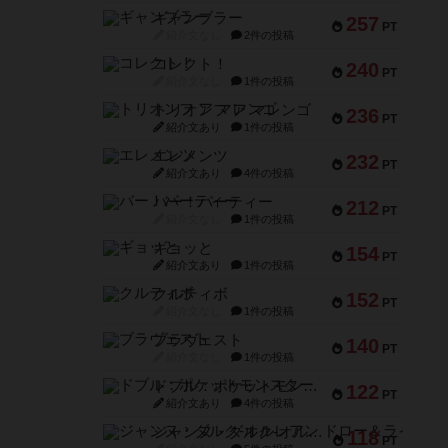
ギャンブラー
257
PT
紹介文なし
2件の投稿
コレクト！
240
PT
紹介文なし
1件の投稿
トリオンフ ア マレンゴ
236
PT
紹介文あり
1件の投稿
エレメンツ
232
PT
紹介文あり
4件の投稿
バー！パーティー
212
PT
紹介文なし
1件の投稿
ギョッと
154
PT
紹介文あり
1件の投稿
クルティボ
152
PT
紹介文なし
1件の投稿
ブラヴェスト
140
PT
紹介文なし
1件の投稿
ドブル：ポケットモンスター
122
PT
紹介文あり
4件の投稿
ジャンヌ・ダルク-オルレアン ドロー＆ライト
118
PT