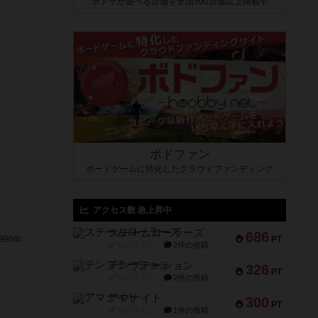
ボドゲが遊べる店舗を全国500店舗以上掲載中
ボドファン
ボードゲームに特化したクラウドファンディング
アクセス数 急上昇中
スチームローラーズ
686
PT
990年
紹介文なし
2件の投稿
テンプテーション
326
PT
紹介文なし
2件の投稿
アマナイト
300
PT
紹介文なし
1件の投稿