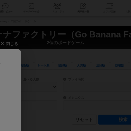
索
新着レビュー
ボードゲーム会
コミュニティ
掲示板一覧
ctory） 2個のボードゲーム
ファクトリー（Go Banana Fa
2個のボードゲーム
閉じる
、
更新順
レート順
登録順
人気順
注目順
投稿数
ワード検索ができます。
検索できます。
プレイ対象人数に含まれるボードゲームを指定します。
目安となる所要時間を指定することができ
遊べる人数
プレイ時間
物などモチーフ・ストーリーを指定することができます。直感的にゲームシステムを理解
ゲーム性を構成するコアシステムです。主
バー
メカニクス
リセット