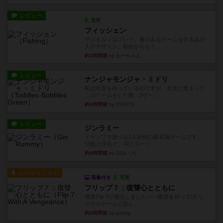
レビュー
充実
フィッシェン
デジタルソロプレイ。毒のあるゲームを作るあの
人がデザイン。箱絵からもう...
約2時間前
by おーちゃん
レビュー
ナンジャモンジャ・ミドリ
私は吃音を持っているのですが、友達と集まって
このゲームをした際、3ゲー...
約6時間前
by 155973
レビュー
ジンラミー
トランプで遊べる2人対戦の麻雀風ゲームです。
10枚の手札で、同じスーツ...
約8時間前
by OSAっち
ルール/インスト
画像付き
充実
フリップ７：復讐心とともに
概要Flip 7が復活しました――復讐を伴って!オリ
ジナルゲームの楽し...
約8時間前
by jurong