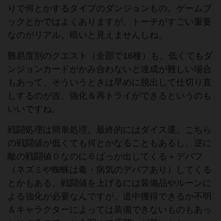
りで何とかするタイプのダンジョンもの。ゲームブ
ックとかではよくありますが、トーチがすごい重要
なのがリアル。暗いと見えませんしね。
難易度別のクエスト（全部で16種）も、低くてもダ
ンジョンカードがかみ合わないと達成が難しい場合
もあって、そういうときは早めに脱出して仕切り直
しするのが吉。強化＆再トライができるというのも
いいですね。
戦闘処理は簡単処理。最終的にはダイス運。こちら
の戦闘値が低くても何とかなることもあるし、逆に
敵の戦闘値０なのに６ばっか出してくる＋デバフ
（ネズミや蜘蛛は毒・病気のデバフあり）してくる
とかもある。戦闘値を上げるには装備品やルーンに
よる強化が必要なんですが、道中獲得できるか不明
＆キャラクターによっては装備できないものもあっ