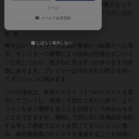
RPG。1人～４人までプレイ可能。冒険者となって
または
ダンジョン攻略に挑みます。ソロプレイでのご紹介
メールで会員登録
です。
概 要
しばらく表示しない
舞台はかつてドワーフ王国の要塞かつ鉱脈だった場
所。モンスターの襲撃により現在は危険なダンジョ
ンと化しており、残された宝は手つかずのままの状
態にあります。プレイヤーはそれぞれの野心を持っ
てダンジョンに挑みます。
ソロの場合は、単発クエスト（１つのクエストを選
択してプレイし、達成して脱出できたら終了。より
コインを多く獲得することを目指す）で終わらせる
こともできますが、継続して街に戻り装備品を強化
する等して再度クエストを受けてダンジョンに挑
み、最高難易度のクエストを達成することを目標に