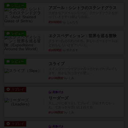
レビュー
アズール：シントラのステンドグラス
大好きなアズールシリーズ。ステンドグラスを作
っていきます✨1部より自由...
約9時間前
by しんたろ
レビュー
エクスペディション：世界を巡る冒険
クラマー氏の不朽の名作。新しいボードゲームほ
どおもしろいはず？いいえ。...
約9時間前
by 田中昌平
レビュー
スライプ
メインコマ一つサブコマ四つでそれぞれプレイし
ます。動かし方はコマか壁に...
約10時間前
by くみ
リプレイ
画像付き
リーダーズ
久しぶりに取り出してプレイ。詰めきれなかっ
た…であっさり追い込まれて負...
約10時間前
by くみ
リプレイ
画像付き