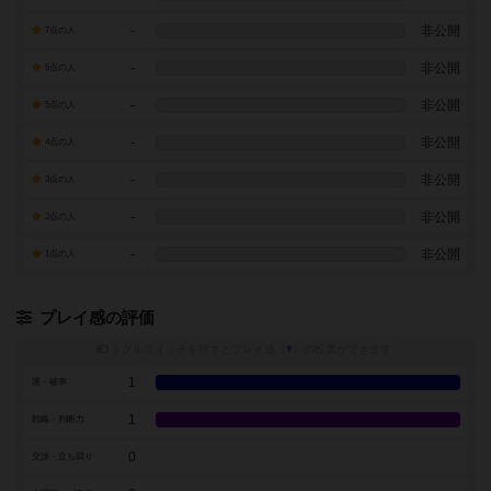
-
非公開
7点の人
-
非公開
6点の人
-
非公開
5点の人
-
非公開
4点の人
-
非公開
3点の人
-
非公開
2点の人
-
非公開
1点の人
プレイ感の評価
トグルスイッチを押すとプレイ感（
※
）の投票ができます
1
運・確率
1
戦略・判断力
0
交渉・立ち回り