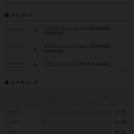
クレジット
カロゲラトス・ゲラシモス（Kalogeratos
ゲームデザイン
Gerasimos）
カロゲラトス・ゲラシモス（Kalogeratos
アートワーク
Gerasimos）
パラミス・ゲームズ（ParaMyth Games）
関連企業/団体
レーティング
レーティングを行うには
ログイン
が必要です
-
非公開
10点の人
-
非公開
9点の人
-
非公開
8点の人