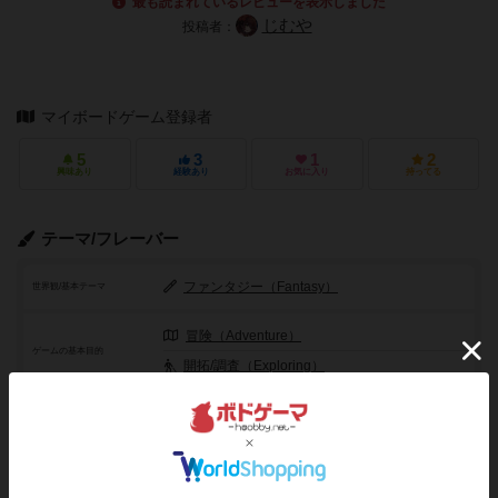
最も読まれているレビューを表示しました
じむや
投稿者：
マイボードゲーム登録者
5
3
1
2
興味あり
経験あり
お気に入り
持ってる
テーマ/フレーバー
ファンタジー（Fantasy）
世界観/基本テーマ
冒険（Adventure）
ゲームの基本目的
開拓/調査（Exploring）
プリント＆プレイ（Print and Play）
その他のコンセプト
メカニクス