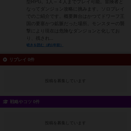
型RPG。1人～４人までプレイ可能。冒険者と
なってダンジョン攻略に挑みます。ソロプレイ
でのご紹介です。概要舞台はかつてドワーフ王
国の要塞かつ鉱脈だった場所。モンスターの襲
撃により現在は危険なダンジョンと化してお
り、残され...
続きを読む（約1年前）
リプレイ 0件
投稿を募集しています
戦略やコツ 0件
投稿を募集しています