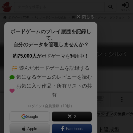
ログイン
閉じる
ボドゲーマTOP
ボードゲームの検索
イントゥ・ザ・ダーク・ダンジョン：シ
ボードゲームのプレイ履歴を記録し
て、
自分のデータを管理しませんか？
イントゥ・ザ・ダーク・ダンジョン：シルバ
約75,000人
がボドゲーマを利用中！
ー・マイン
Into The Dark Dungeon: Silver Mine
遊んだボードゲームを記録する
気になるゲームのレビューを読む
お気に入り作品・所有リストの共
有
3
1
トップ
画像
動画
レビュー
カフェ
ログイン / 会員登録（10秒）
Google
X
kickstarter発のダンジョン探索＆クエスト達成型
Apple
Facebook