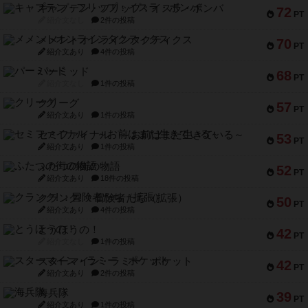
キャプテン・フリップ：イスラ・ボンバ
72
PT
紹介文なし
2件の投稿
メメントオンラインタクティクス
70
PT
紹介文あり
4件の投稿
パーミッド
68
PT
紹介文なし
1件の投稿
クリーグ
57
PT
紹介文あり
1件の投稿
セミファイナル ～お前はまだ生きている～
53
PT
紹介文あり
1件の投稿
ふたつの街の物語
52
PT
紹介文あり
18件の投稿
クランク! ：冒険者たち（拡張）
50
PT
紹介文あり
4件の投稿
とうほうの！
42
PT
紹介文なし
1件の投稿
スターマイン・ラミー ポケット
42
PT
紹介文あり
2件の投稿
海兵隊
39
PT
紹介文あり
1件の投稿