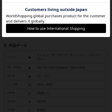
ダイスロール（Dice Rolling）
頻出するメカニクス
プレイヤーの干渉/影響アク
プレイヤーの脱落（Player Elimination）
ション
キャラクター/役割の担当（Role Playing）
その他のメカニクスや仕組み
作品データ
イントゥ・ザ・ダーク・ダンジョン：シルバー・
タイトル
マイン
Into The Dark Dungeon: Silver Mine
原題・英題表記
1人～5人
参加人数
30分～90分
プレイ時間
14歳から
対象年齢
2025年～
発売時期
未登録
参考価格