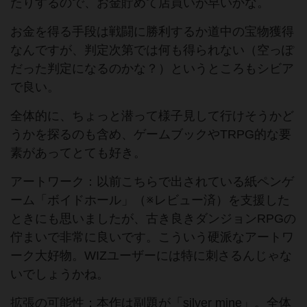
たりするので、お金貯めて店買いが早いかな。
お金を得る手段は戦闘に勝利するか道中の宝物獲得
なんですが、判定次第では何も得られない（空っぽ
だった判定になるのかな？）というところもシビア
で良い。
全体的に、ちょっと潜って様子見して行けそうかど
うかを探るのも含め、ゲームブックやTRPG的な要
素があってとても好き。
アートワーク：以前こちらで出されている紙ペンゲ
ーム「ボイドホール」（※レビュー済）を支援した
ときにも思いましたが、古き良きダンジョンRPGの
佇まいで非常に良いです。こういう硬派なアートワ
ーク大好物。WIZユーザーには特に刺さるんじゃな
いでしょうかね。
拡張の可能性：本作は副題が「silver mine」。全体