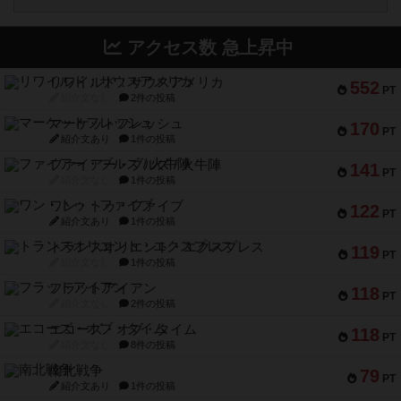
アクセス数 急上昇中
リワイルド：サウスアメリカ
552
PT
紹介文なし
2件の投稿
マーケットフレッシュ
170
PT
紹介文あり
1件の投稿
ファイアー・ブルズ / 火牛陣
141
PT
紹介文なし
1件の投稿
ワン・トゥ・ファイブ
122
PT
紹介文あり
1件の投稿
トランスオリエント・エクスプレス
119
PT
紹介文なし
1件の投稿
フラットアイアン
118
PT
紹介文なし
2件の投稿
エコーズ・オブ・タイム
118
PT
紹介文なし
8件の投稿
南北戦争
79
PT
紹介文あり
1件の投稿