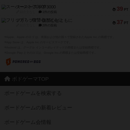
スーパーストア3000
39
PT
紹介文なし
1件の投稿
フリップ７：復讐心とともに
37
PT
紹介文なし
2件の投稿
※Apple、Apple のロゴ は、米国および他の国々で登録されたApple Inc.の商標です。
※App Store は、Apple Inc.のサービスマークです。
※Android は、グーグル インコーポレイテッドの商標または登録商標です。
※Google Play とそのロゴは、Google Inc.の商標または登録商標です。
ボドゲーマTOP
ボードゲームを検索する
ボードゲームの新着レビュー
ボードゲーム会情報