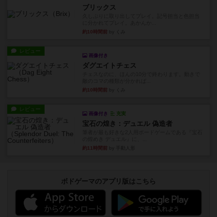
ブリックス
久しぶりに取り出してプレイ。記号担当と色担当
に分かれてプレイ。あかんか...
約10時間前
by くみ
レビュー
画像付き
ダグエイトチェス
チェスなのに、ほんの10分で終わります。動きで
敵のコマの種類が分かれば...
約10時間前
by くみ
レビュー
画像付き
充実
宝石の煌き：デュエル 偽造者
筆者が最も好きな2人用ボードゲームである『宝石
の煌めき デュエル』に、...
約11時間前
by 手動人形
ボドゲーマのアプリ版はこちら