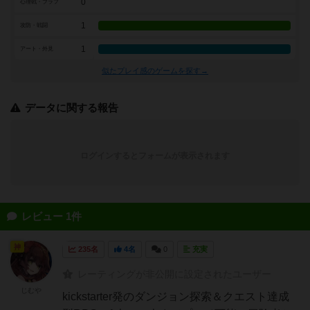
0
心理戦・ブラフ
1
攻防・戦闘
1
アート・外見
似たプレイ感のゲームを探す→
データに関する報告
ログインするとフォームが表示されます
レビュー 1件
神
235名
4名
0
充実
レーティングが非公開に設定されたユーザー
じむや
kickstarter発のダンジョン探索＆クエスト達成