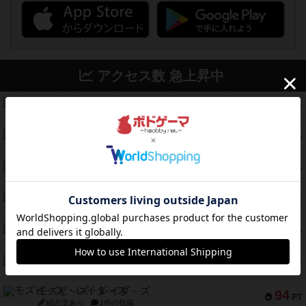
アクセス数 急上昇中
コレクト！
340
PT
紹介文なし
1件の投稿
無限まちがいさがし
322
PT
紹介文あり
2件の投稿
ガルフストライク
217
PT
紹介文あり
1件の投稿
クルティボ
203
PT
紹介文なし
1件の投稿
1809
112
PT
紹介文あり
1件の投稿
ファースト・イン・フライト
108
PT
紹介文あり
3件の投稿
モズビ－ズ・レイダ－ズ
94
PT
紹介文あり
1件の投稿