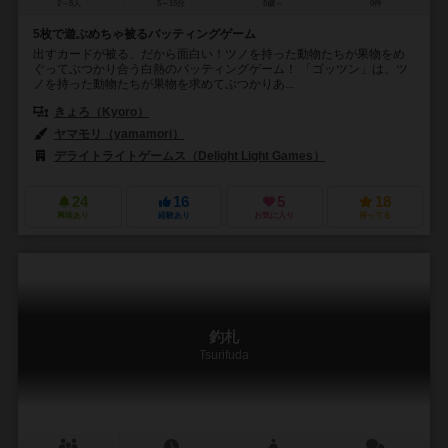
2～5人
5～15分
8歳～
0件
5枚で遊ぶめちゃ被るバッティングゲーム
出すカードが被る、だから面白い！ツノを持った動物たちが果物をめ
ぐってぶつかり合う白熱のバッティングゲーム！ 「ゴッツン」は、ツ
ノを持った動物たちが果物を求めてぶつかりあ...
きょろ（Kyoro）
ヤマモリ（yamamori）
デライトライトゲームス（Delight Light Games）
24
16
5
18
興味あり
経験あり
お気に入り
持ってる
釣札
Tsurifuda