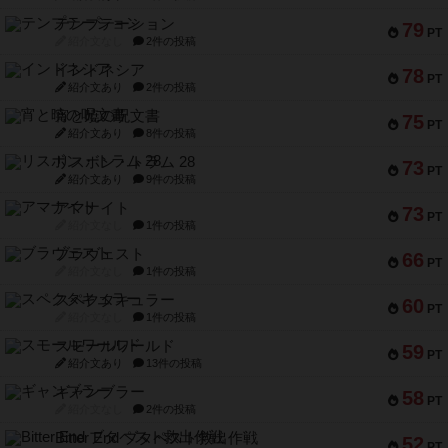
テンプテーション
79
PT
紹介文なし
2件の投稿
インドネシア
78
PT
紹介文あり
2件の投稿
宵と暁の呪文書
75
PT
紹介文あり
8件の投稿
リスボン・トラム 28
73
PT
紹介文あり
9件の投稿
アマナイト
73
PT
紹介文なし
1件の投稿
ブラヴェスト
66
PT
紹介文なし
1件の投稿
スペクタキュラー
60
PT
紹介文なし
1件の投稿
スモールワールド
59
PT
紹介文あり
13件の投稿
ギャンブラー
58
PT
紹介文なし
2件の投稿
Bitter End ブタペスト救出作戦
52
PT