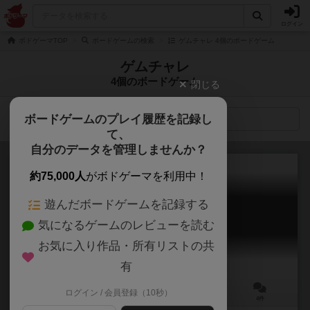
ログイン
ボドゲーマTOP
ボードゲームの検索
ゲムチャレ 4個のボードゲーム
ゲムチャレ
4個のボードゲーム
閉じる
ボードゲームのプレイ履歴を記録し
検索メニュー
て、
自分のデータを管理しませんか？
約75,000人
がボドゲーマを利用中！
遊んだボードゲームを記録する
ゾンビと聖者 桜 ver.
気になるゲームのレビューを読む
Zombie to Seija Sakura ver.
お気に入り作品・所有リストの共
有
ログイン / 会員登録（10秒）
2～4人
15～30分
9歳～
4件