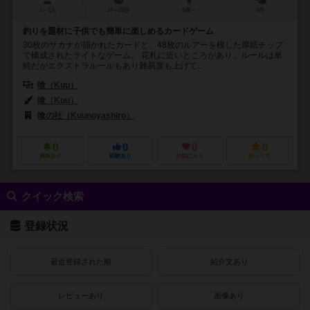
1～2人
15～20分
5歳～
0件
釣りを題材に子供でも簡単に楽しめるカードゲーム
30枚のサカナが描かれたカードと、48枚のルアーを模した厚紙チップ
で構成されたライトなゲーム。 花札に近いところがあり、ルールは単
純だがエクストラルールもあり難易度も上げて...
喰（Kuu）
喰（Kuu）
喰の社（Kuunoyashiro）
0
0
0
0
興味あり
経験あり
お気に入り
持ってる
クイック検索
登録状況
最近登録された順
紹介文あり
レビューあり
画像あり