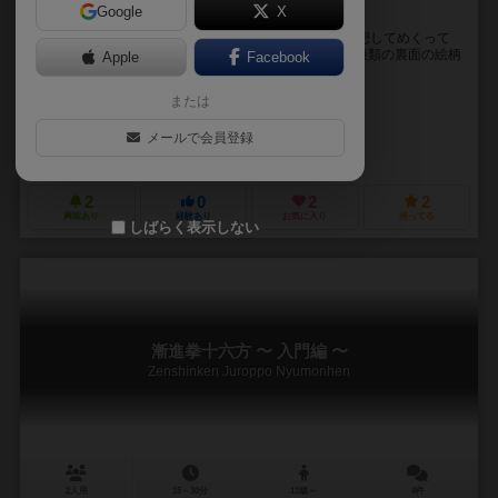
Google
X
ゾンビはドキドキ、聖者は脳みそフットー
ゾンビ役がカードを裏面で配置し、聖者役が表面を予想してめくって
いく、非対称のハイドアンドシークなゲームです。 6種類の裏面の絵柄
Apple
Facebook
を利用して戦略的にプレイすることも、直感を信...
または
ひのじ
ひのじ
メールで会員登録
てねずっとGames
2
0
2
2
興味あり
経験あり
お気に入り
持ってる
しばらく表示しない
漸進拳十六方 〜 入門編 〜
Zenshinken Juroppo Nyumonhen
2人用
15～30分
13歳～
4件