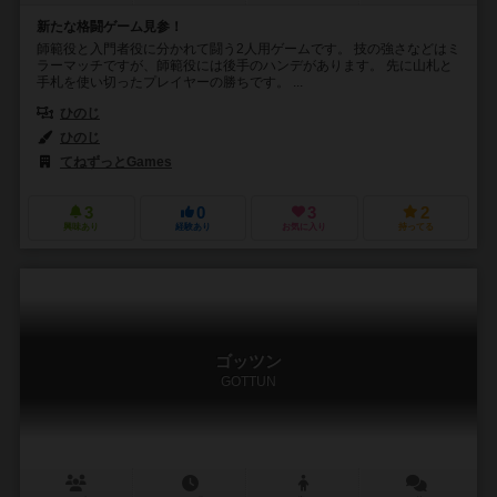
新たな格闘ゲーム見参！
師範役と入門者役に分かれて闘う2人用ゲームです。 技の強さなどはミ
ラーマッチですが、師範役には後手のハンデがあります。 先に山札と
手札を使い切ったプレイヤーの勝ちです。 ...
ひのじ
ひのじ
てねずっとGames
3
0
3
2
興味あり
経験あり
お気に入り
持ってる
ゴッツン
GOTTUN