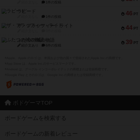
紹介文なし
1件の投稿
ラピード
46
PT
紹介文なし
1件の投稿
ザ・フラッフィー・ライト
44
PT
紹介文なし
0件の投稿
ふたつの城の物語
39
PT
紹介文あり
6件の投稿
※Apple、Apple のロゴ は、米国および他の国々で登録されたApple Inc.の商標です。
※App Store は、Apple Inc.のサービスマークです。
※Android は、グーグル インコーポレイテッドの商標または登録商標です。
※Google Play とそのロゴは、Google Inc.の商標または登録商標です。
ボドゲーマTOP
ボードゲームを検索する
ボードゲームの新着レビュー