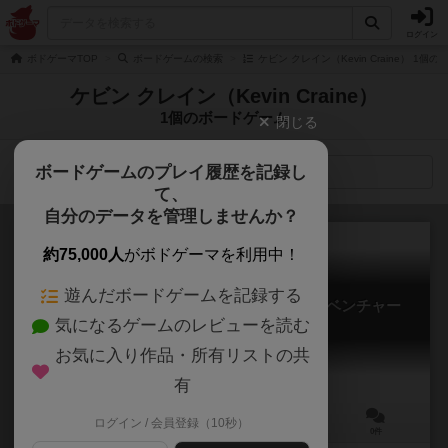
ログイン
ボドゲーマTOP
ボードゲームの検索
ケビン クレイン（Kevin Craine） 1個
ケビン クレイン（Kevin Craine）
1個のボードゲーム
閉じる
ボードゲームのプレイ履歴を記録し
検索メニュー
て、
自分のデータを管理しませんか？
約75,000人
がボドゲーマを利用中！
遊んだボードゲームを記録する
ロビット リドル：ストーリーブック アドベンチャー
気になるゲームのレビューを読む
Robit Riddle: Storybook Adventures
お気に入り作品・所有リストの共
有
ログイン / 会員登録（10秒）
1～6人
5～45分
8歳～
0件