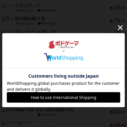
インドネシア
78
PT
紹介文あり
2件の投稿
宵と暁の呪文書
75
PT
紹介文あり
8件の投稿
リスボン・トラム 28
73
PT
紹介文あり
9件の投稿
アマナイト
73
PT
紹介文なし
1件の投稿
ブラヴェスト
66
PT
紹介文なし
1件の投稿
スペクタキュラー
60
PT
紹介文なし
1件の投稿
スモールワールド
59
PT
紹介文あり
13件の投稿
ギャンブラー
58
PT
紹介文なし
2件の投稿
Bitter End ブタペスト救出作戦
52
PT
紹介文なし
1件の投稿
ラピード
46
PT