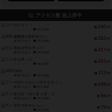
アクセス数 急上昇中
コレクト！
340
PT
紹介文なし
1件の投稿
無限まちがいさがし
322
PT
紹介文あり
2件の投稿
ガルフストライク
217
PT
紹介文あり
1件の投稿
クルティボ
203
PT
紹介文なし
1件の投稿
1809
112
PT
紹介文あり
1件の投稿
ファースト・イン・フライト
108
PT
紹介文あり
3件の投稿
モズビ－ズ・レイダ－ズ
94
PT
紹介文あり
1件の投稿
テンプテーション
79
PT
紹介文なし
2件の投稿