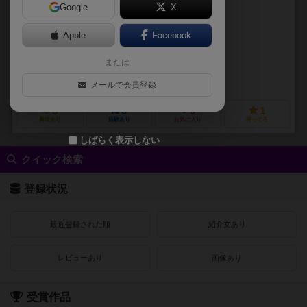
Google
X
作品説明文の編集者を募集中
Apple
Facebook
ケビン・クレイン（Kevin Craine）
または
JJアリソサ（JJ Ariosa）
ババ・ギーク・ゲームズ（Baba Geek Games）
メールで会員登録
0
0
0
1
興味あり
経験あり
お気に入り
持ってる
しばらく表示しない
クイック検索
登録状況
最近登録された順
紹介文あり
レビューあり
画像あり
受賞作品