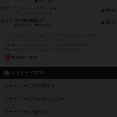
紹介文なし
1件の投稿
ザ・フラッフィー・ライト
44
PT
紹介文なし
0件の投稿
ふたつの城の物語
39
PT
紹介文あり
6件の投稿
※Apple、Apple のロゴ は、米国および他の国々で登録されたApple Inc.の商標です。
※App Store は、Apple Inc.のサービスマークです。
※Android は、グーグル インコーポレイテッドの商標または登録商標です。
※Google Play とそのロゴは、Google Inc.の商標または登録商標です。
ボドゲーマTOP
ボードゲームを検索する
ボードゲームの新着レビュー
ボードゲーム会情報