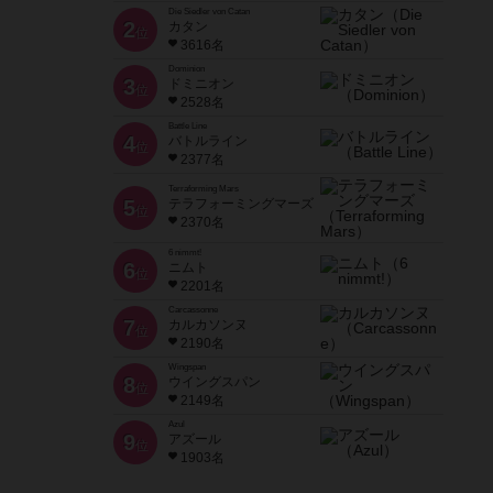
Die Siedler von Catan
2
カタン
位
3616名
Dominion
3
ドミニオン
位
2528名
Battle Line
4
バトルライン
位
2377名
Terraforming Mars
5
テラフォーミングマーズ
位
2370名
6 nimmt!
6
ニムト
位
2201名
Carcassonne
7
カルカソンヌ
位
2190名
Wingspan
8
ウイングスパン
位
2149名
Azul
9
アズール
位
1903名