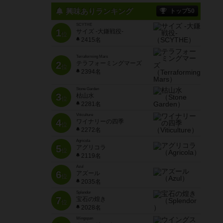
興味ありランキング
トップ50
SCYTHE
1
サイズ -大鎌戦役-
位
2415名
Terraforming Mars
2
テラフォーミングマーズ
位
2394名
Stone Garden
3
枯山水
位
2281名
Viticulture
4
ワイナリーの四季
位
2272名
Agricola
5
アグリコラ
位
2119名
Azul
6
アズール
位
2035名
Splendor
7
宝石の煌き
位
2028名
Wingspan