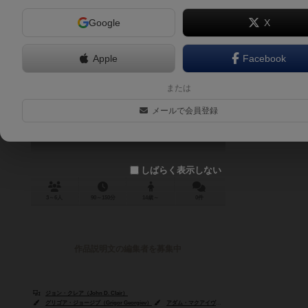
Google
X
Apple
Facebook
ダウンフォール
または
Downfall
メールで会員登録
しばらく表示しない
3～6人
90～150分
14歳～
0件
作品説明文の編集者を募集中
ジョン・クレア（John D. Clair）
グリゴア・ジョージブ（Grigor Georgiev）
アダム・マクアイヴァー（Adam P. McIver）