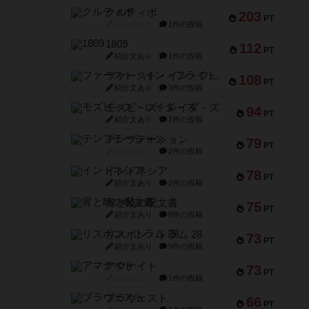
クルティボ
203
PT
紹介文なし
1件の投稿
1809
112
PT
紹介文あり
1件の投稿
ファースト・イン・フライト
108
PT
紹介文あり
3件の投稿
モズビ－ズ・レイダ－ズ
94
PT
紹介文あり
1件の投稿
テンプテーション
79
PT
紹介文なし
2件の投稿
インドネシア
78
PT
紹介文あり
2件の投稿
宵と暁の呪文書
75
PT
紹介文あり
8件の投稿
リスボン・トラム 28
73
PT
紹介文あり
9件の投稿
アマナイト
73
PT
紹介文なし
1件の投稿
ブラヴェスト
66
PT