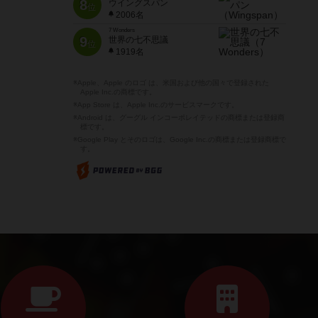
8
ウイングスパン
位
2006名
7 Wonders
9
世界の七不思議
位
1919名
※Apple、Apple のロゴ は、米国および他の国々で登録された
Apple Inc.の商標です。
※App Store は、Apple Inc.のサービスマークです。
※Android は、グーグル インコーポレイテッドの商標または登録商
標です。
※Google Play とそのロゴは、Google Inc.の商標または登録商標で
す。