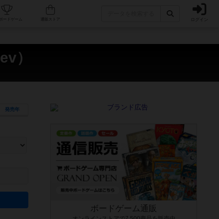
ログイン
カフェ/店舗
人気ボードゲーム
通販ストア
ev）
発売年
ます。マニュアルを読む時間や参加者へのルール説明時間は含まれていないため、初めて遊
できるよう、中世ファンタジー・クッキング・海賊同士の対決など、ゲームコンセプトを絞
にボードゲームに慣れている方向けの絞込機能です。例えば「ダイスロール」はランダム値
ボードゲーム通販
オンラインストアで7,500商品を販売中