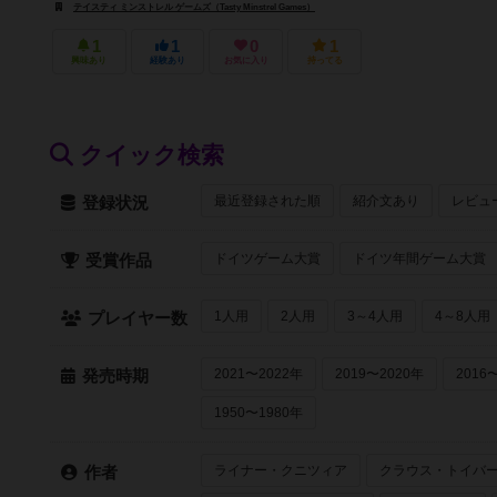
テイスティ ミンストレル ゲームズ（Tasty Minstrel Games）
1
1
0
1
興味あり
経験あり
お気に入り
持ってる
クイック検索
最近登録された順
紹介文あり
レビュ
登録状況
ドイツゲーム大賞
ドイツ年間ゲーム大賞
受賞作品
1人用
2人用
3～4人用
4～8人用
プレイヤー数
2021〜2022年
2019〜2020年
2016
発売時期
1950〜1980年
ライナー・クニツィア
クラウス・トイバ
作者