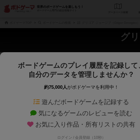
世界のボードゲームを楽しもう！
ボードゲーム専門の総合情報サイト
データベース
検
ボドゲーマTOP
ボードゲームの検索
グリゴア ジョージブ（Grigor Georgie
グリ
ボードゲームのプレイ履歴を記録して
さくさく表示
じっくり表示
自分のデータを管理しませんか？
商品名、商品説明文、デザイナー名、テーマ名、メカニクス名を対象にフリー
ゲームデザイナー名を指定して
フリーワード
ゲームデザイナー
約75,000人
がボドゲーマを利用中！
遊んだボードゲームを記録する
対象年齢を指定します。
世界観や登場人
対象年齢
テーマ/フレー
気になるゲームのレビューを読む
お気に入り作品・所有リストの共有
ログイン / 会員登録（10秒）