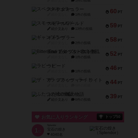
紹介文なし
1件の投稿
スペクタキュラー
60
PT
紹介文なし
1件の投稿
スモールワールド
59
PT
紹介文あり
13件の投稿
ギャンブラー
58
PT
紹介文なし
2件の投稿
Bitter End ブタペスト救出作戦
52
PT
紹介文なし
1件の投稿
ラピード
46
PT
紹介文なし
1件の投稿
ザ・フラッフィー・ライト
44
PT
紹介文なし
0件の投稿
ふたつの城の物語
39
PT
紹介文あり
6件の投稿
お気に入りランキング
トップ50
Splendor
1
宝石の煌き
位
4040名