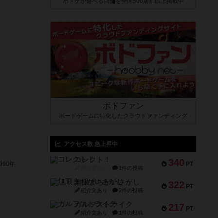
ボドゲが遊べる店舗を全国500店舗以上掲載中
ボドファン
ボードゲームに特化したクラウドファンディング
アクセス数 急上昇中
コレクト！
340
PT
990年
紹介文なし
1件の投稿
無限まちがいさがし
322
PT
紹介文あり
2件の投稿
ガルフストライク
217
PT
紹介文あり
1件の投稿