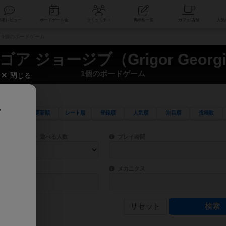
索
新着レビュー
ボードゲーム会
コミュニティ
掲示板一覧
v） 1個のボードゲーム
ゴア ジョージブ（Grigor Georgi
1個のボードゲーム
閉じる
、
更新順
レート順
登録順
人気順
注目順
投稿数
ワード検索ができます。
検索できます。
プレイ対象人数に含まれるボードゲームを指定します。
目安となる所要時間を指定することができ
遊べる人数
プレイ時間
物などモチーフ・ストーリーを指定することができます。直感的にゲームシステムを理解
ゲーム性を構成するコアシステムです。主
バー
メカニクス
リセット