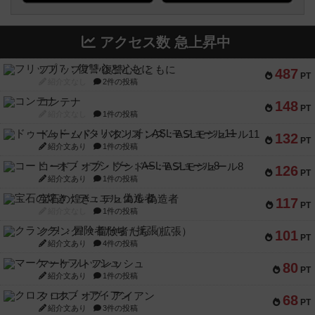
アクセス数 急上昇中
フリップ７：復讐心とともに
487
PT
紹介文なし
2件の投稿
コンテナ
148
PT
紹介文なし
1件の投稿
ドゥームド・バタリオンズ：ASLモジュール11
132
PT
紹介文あり
1件の投稿
コード・オブ・ブシドー：ASLモジュール8
126
PT
紹介文あり
1件の投稿
宝石の煌き：デュエル 偽造者
117
PT
紹介文なし
1件の投稿
クランク! ：冒険者たち（拡張）
101
PT
紹介文あり
4件の投稿
マーケットフレッシュ
80
PT
紹介文あり
1件の投稿
クロス・オブ・アイアン
68
PT
紹介文あり
3件の投稿