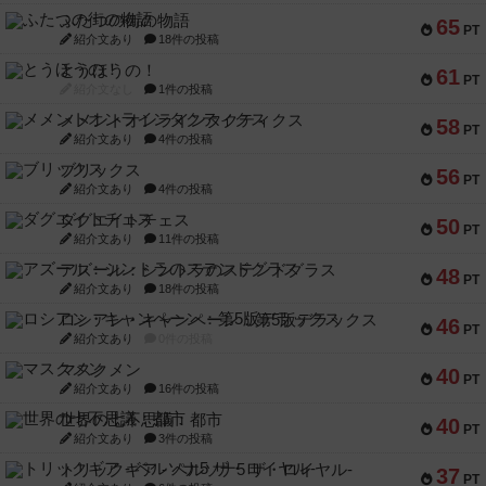
ふたつの街の物語
65
PT
紹介文あり
18件の投稿
とうほうの！
61
PT
紹介文なし
1件の投稿
メメントオンラインタクティクス
58
PT
紹介文あり
4件の投稿
ブリックス
56
PT
紹介文あり
4件の投稿
ダグエイトチェス
50
PT
紹介文あり
11件の投稿
アズール：シントラのステンドグラス
48
PT
紹介文あり
18件の投稿
ロシアン・キャンペーン：第5版デラックス
46
PT
紹介文あり
0件の投稿
マスクメン
40
PT
紹介文あり
16件の投稿
世界の七不思議：都市
40
PT
紹介文あり
3件の投稿
トリックギア - ペルソナ5 ザ・ロイヤル-
37
PT