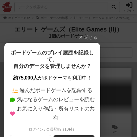
ログイン
ボドゲーマTOP
ボードゲームの検索
エリート ゲームズ（Elite Games (II)
エリート ゲームズ（Elite Games (II)）
1個のボードゲーム
閉じる
ボードゲームのプレイ履歴を記録し
検索メニュー
て、
自分のデータを管理しませんか？
約75,000人
がボドゲーマを利用中！
遊んだボードゲームを記録する
タイムオブサッカー
気になるゲームのレビューを読む
Time of Soccer
5.9
お気に入り作品・所有リストの共
有
ログイン / 会員登録（10秒）
1～4人
120分前後
12歳～
1件