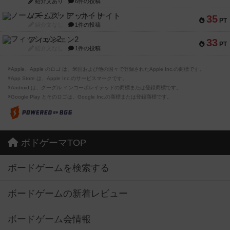
紹介文あり
6件の投稿
ノームズ・アット・ナイト
35
PT
紹介文なし
1件の投稿
フィッシェン2
33
PT
紹介文なし
1件の投稿
※Apple、Apple のロゴ は、米国および他の国々で登録されたApple Inc.の商標です。
※App Store は、Apple Inc.のサービスマークです。
※Android は、グーグル インコーポレイテッドの商標または登録商標です。
※Google Play とそのロゴは、Google Inc.の商標または登録商標です。
ボドゲーマTOP
ボードゲームを検索する
ボードゲームの新着レビュー
ボードゲーム会情報