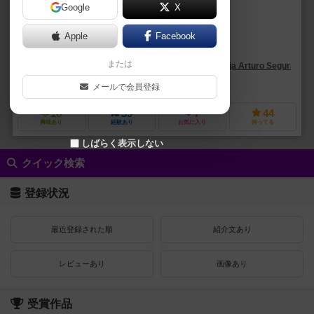
Google
X
作品説明文の編集者を募集中
Apple
Facebook
リプシッツ（Lipschitzz）
または
ボルハ・アルトゥーロ・セグラ・セルデイラ（Borja Arturo Segura Cerd
エリート・ゲームズ（Elite Games (II)）
ラストレベル（Last Level
メールで会員登録
18
39
7
44
興味あり
経験あり
お気に入り
持ってる
しばらく表示しない
クイック検索
登録状況
最近登録された順
紹介文あり
レビューあり
画像あり
受賞作品