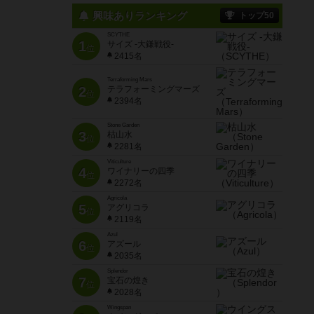
興味ありランキング
トップ50
SCYTHE
1
サイズ -大鎌戦役-
位
2415名
Terraforming Mars
2
テラフォーミングマーズ
位
2394名
Stone Garden
3
枯山水
位
2281名
Viticulture
4
ワイナリーの四季
位
2272名
Agricola
5
アグリコラ
位
2119名
Azul
6
アズール
位
2035名
Splendor
7
宝石の煌き
位
2028名
Wingspan