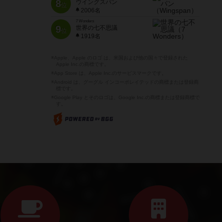
8
ウイングスパン
位
2006名
7 Wonders
9
世界の七不思議
位
1919名
※Apple、Apple のロゴ は、米国および他の国々で登録された
Apple Inc.の商標です。
※App Store は、Apple Inc.のサービスマークです。
※Android は、グーグル インコーポレイテッドの商標または登録商
標です。
※Google Play とそのロゴは、Google Inc.の商標または登録商標で
す。