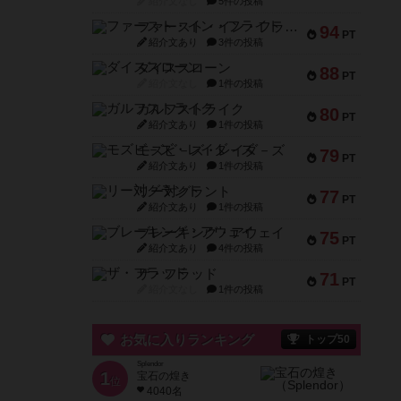
紹介文なし
5件の投稿
ファースト・イン・フライト
94
PT
紹介文あり
3件の投稿
ダイススローン
88
PT
紹介文なし
1件の投稿
ガルフストライク
80
PT
紹介文あり
1件の投稿
モズビ－ズ・レイダ－ズ
79
PT
紹介文あり
1件の投稿
リー対グラント
77
PT
紹介文あり
1件の投稿
ブレーキング・アウェイ
75
PT
紹介文あり
4件の投稿
ザ・フラッド
71
PT
紹介文なし
1件の投稿
お気に入りランキング
トップ50
Splendor
1
宝石の煌き
位
4040名