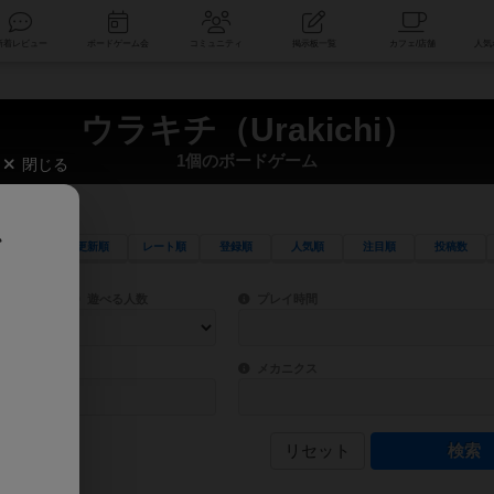
索
新着レビュー
ボードゲーム会
コミュニティ
掲示板一覧
ウラキチ（Urakichi）
1個のボードゲーム
閉じる
、
更新順
レート順
登録順
人気順
注目順
投稿数
ワード検索ができます。
検索できます。
プレイ対象人数に含まれるボードゲームを指定します。
目安となる所要時間を指定することができ
遊べる人数
プレイ時間
物などモチーフ・ストーリーを指定することができます。直感的にゲームシステムを理解
ゲーム性を構成するコアシステムです。主
バー
メカニクス
リセット