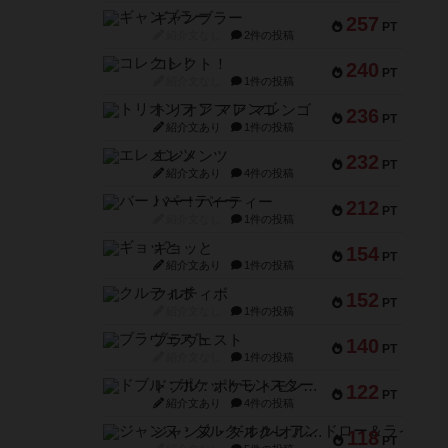
ギャンブラー
257
PT
紹介文なし
2件の投稿
コレクト！
240
PT
紹介文なし
1件の投稿
トリオンフ ア マレンゴ
236
PT
紹介文あり
1件の投稿
エレメンツ
232
PT
紹介文あり
4件の投稿
バー！パーティー
212
PT
紹介文なし
1件の投稿
ギョッと
154
PT
紹介文あり
1件の投稿
クルティボ
152
PT
紹介文なし
1件の投稿
ブラヴェスト
140
PT
紹介文なし
1件の投稿
ドブル：ポケットモンスター
122
PT
紹介文あり
4件の投稿
ジャンヌ・ダルク-オルレアン ドロー＆ライト
118
PT