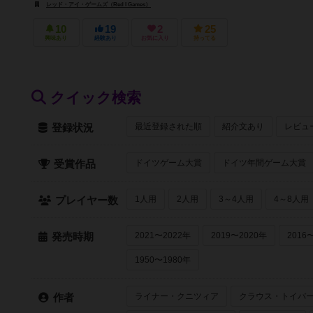
レッド・アイ・ゲームズ（Red I Games）
10
19
2
25
興味あり
経験あり
お気に入り
持ってる
クイック検索
最近登録された順
紹介文あり
レビュ
登録状況
ドイツゲーム大賞
ドイツ年間ゲーム大賞
受賞作品
1人用
2人用
3～4人用
4～8人用
プレイヤー数
2021〜2022年
2019〜2020年
2016
発売時期
1950〜1980年
ライナー・クニツィア
クラウス・トイバ
作者