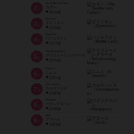
Die Siedler von Catan
2
カタン
位
3616名
Dominion
3
ドミニオン
位
2528名
Battle Line
4
バトルライン
位
2377名
Terraforming Mars
5
テラフォーミングマーズ
位
2370名
6 nimmt!
6
ニムト
位
2201名
Carcassonne
7
カルカソンヌ
位
2190名
Wingspan
8
ウイングスパン
位
2148名
Azul
9
アズール
位
1903名