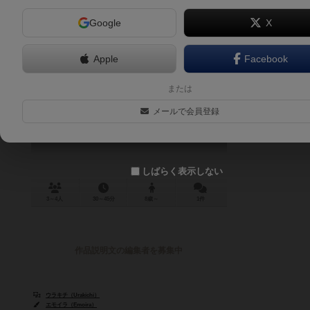
Google
X
Apple
Facebook
クスリのリスク
または
Risk of Drug
メールで会員登録
しばらく表示しない
3～4人
30～45分
8歳～
1件
作品説明文の編集者を募集中
ウラキチ（Urakichi）
エモイラ（Emoira）