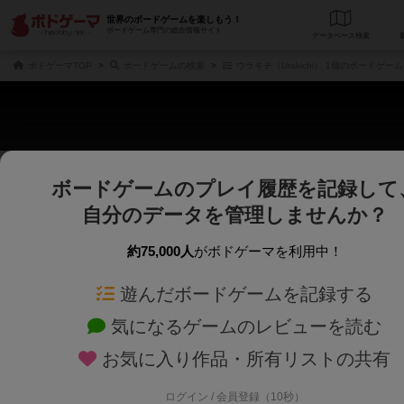
世界のボードゲームを楽しもう！
ボードゲーム専門の総合情報サイト
データベース
検
ボドゲーマTOP
ボードゲームの検索
ウラキチ（Urakichi） 1個のボードゲーム
ボードゲームのプレイ履歴を記録して
さくさく表示
じっくり表示
自分のデータを管理しませんか？
商品名、商品説明文、デザイナー名、テーマ名、メカニクス名を対象にフリー
ゲームデザイナー名を指定して
フリーワード
ゲームデザイナー
約75,000人
がボドゲーマを利用中！
遊んだボードゲームを記録する
対象年齢を指定します。
世界観や登場人
対象年齢
テーマ/フレー
気になるゲームのレビューを読む
お気に入り作品・所有リストの共有
ログイン / 会員登録（10秒）