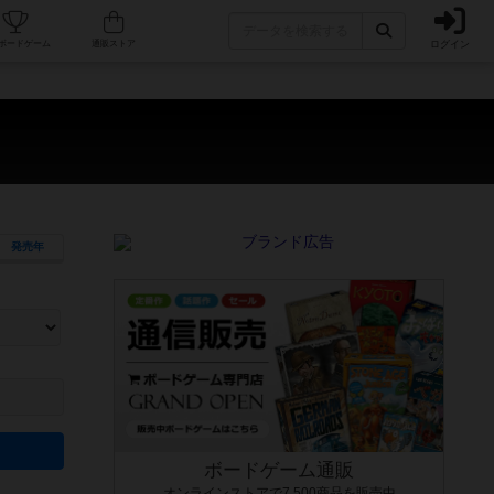
ログイン
カフェ/店舗
人気ボードゲーム
通販ストア
発売年
ます。マニュアルを読む時間や参加者へのルール説明時間は含まれていないため、初めて遊
できるよう、中世ファンタジー・クッキング・海賊同士の対決など、ゲームコンセプトを絞
にボードゲームに慣れている方向けの絞込機能です。例えば「ダイスロール」はランダム値
ボードゲーム通販
オンラインストアで7,500商品を販売中