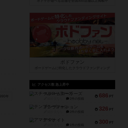
ボドゲが遊べる店舗を全国500店舗以上掲載中
ボドファン
ボードゲームに特化したクラウドファンディング
アクセス数 急上昇中
スチームローラーズ
686
PT
990年
紹介文なし
2件の投稿
テンプテーション
326
PT
紹介文なし
2件の投稿
アマナイト
300
PT
紹介文なし
1件の投稿