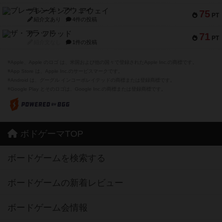
ブレーキング・アウェイ
75
PT
紹介文あり
4件の投稿
ザ・フラッド
71
PT
紹介文なし
1件の投稿
※Apple、Apple のロゴ は、米国および他の国々で登録されたApple Inc.の商標です。
※App Store は、Apple Inc.のサービスマークです。
※Android は、グーグル インコーポレイテッドの商標または登録商標です。
※Google Play とそのロゴは、Google Inc.の商標または登録商標です。
ボドゲーマTOP
ボードゲームを検索する
ボードゲームの新着レビュー
ボードゲーム会情報