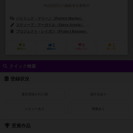
作品説明文の編集者を募集中
パトリック・マリーノ（Patrick Marino）
スティーブ・アーガイル（Steve Argyle）
アレックス・ハーリー（Ale
プロジェクト・レイガン（Project Raygun）
0
1
0
1
興味あり
経験あり
お気に入り
持ってる
クイック検索
登録状況
最近登録された順
紹介文あり
レビューあり
画像あり
受賞作品