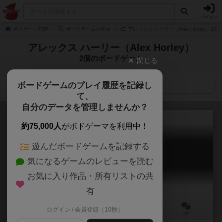
ログイン
ボドゲーマTOP
ボードゲームの検索
アレックス ハーリー（Alex Horley） 
アレックス ハーリー（Alex Horley）
2個のボードゲーム
閉じる
ボードゲームのプレイ履歴を記録し
検索メニュー
て、
自分のデータを管理しませんか？
約75,000人
がボドゲーマを利用中！
遊んだボードゲームを記録する
紀元前1億年からの脱出
気になるゲームのレビューを読む
Escape from 100 Million B.C.
お気に入り作品・所有リストの共
有
ログイン / 会員登録（10秒）
1～6人
60～90分
13歳～
0件