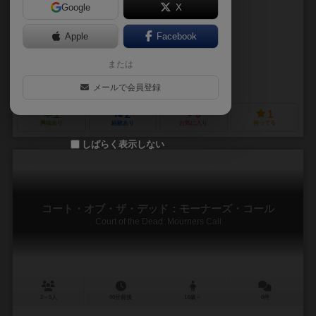
Google
X
作品説明文の編集者を募集中
Apple
Facebook
ケヴィン・ウィルソン（Kevin Wilson）
または
アレックス・ハーリー（Alex Horley）
IDWゲームズ（IDW Games）
パンダザウルス ゲームズ（Pandasaur
メールで会員登録
1
2
0
1
興味あり
経験あり
お気に入り
持ってる
しばらく表示しない
コート・オブ・ザ・デッド：モーナーズ・コール
Court of the Dead: Mourners Call
2～5人
90分前後
14歳～
0件