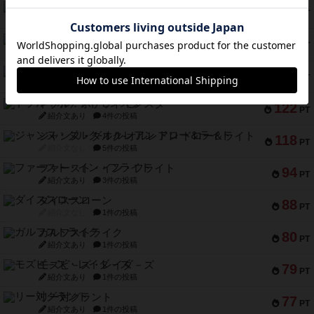
ギョッと
154
PT
紹介文あり
1件の投稿
クルティボ
152
PT
紹介文なし
1件の投稿
ブラヴェスト
140
PT
紹介文なし
1件の投稿
ドブル：ポケットモンスター
122
PT
紹介文あり
4件の投稿
ジャンヌ・ダルク-オルレアン ドロー＆ライト
118
PT
紹介文なし
5件の投稿
ファースト・イン・フライト
94
PT
紹介文あり
3件の投稿
ダイススローン
88
PT
紹介文なし
1件の投稿
ガルフストライク
80
PT
紹介文あり
1件の投稿
モズビ－ズ・レイダ－ズ
79
PT
紹介文あり
1件の投稿
リー対グラント
77
PT
紹介文あり
1件の投稿