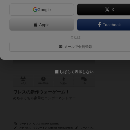
Google
X
Apple
Facebook
ブラッドストーンズ
または
Bloodstones
メールで会員登録
6.2
しばらく表示しない
1～6人
60～180分
14歳～
1件
ワレスの新作ウォーゲーム！
めちゃくちゃ豪華なコンポーネントゲー
マーティン・ワレス（Martin Wallace）
アティカス・マクノートン（Atticus McNaughton）
リース・ウォルトン（Leith Walton）