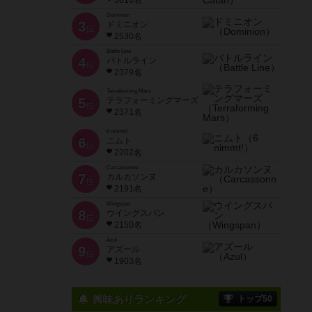
3616名
Dominion
3
ドミニオン
位
2530名
Battle Line
4
バトルライン
位
2379名
Terraforming Mars
5
テラフォーミングマーズ
位
2371名
6 nimmt!
6
ニムト
位
2202名
Carcassonne
7
カルカソンヌ
位
2191名
Wingspan
8
ウイングスパン
位
2150名
Azul
9
アズール
位
1903名
興味ありランキング
トップ50