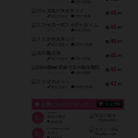
紹介文なし
2件の投稿
ガルフストライク
46
PT
紹介文あり
1件の投稿
エコーズ・オブ・タイム
45
PT
紹介文なし
8件の投稿
スカルキング
45
PT
紹介文あり
12件の投稿
海兵隊
45
PT
紹介文あり
1件の投稿
Bitter End ブタペスト救出作戦
45
PT
紹介文なし
1件の投稿
ドコジャン
42
PT
紹介文あり
10件の投稿
お気に入りランキング
トップ50
Splendor
1
宝石の煌き
位
4041名
Die Siedler von Catan
2
カタン
位