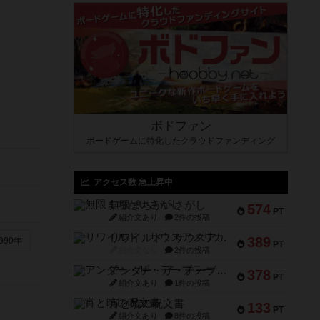
ボドファン
ボードゲームに特化したクラウドファンディング
アクセス数 急上昇中
無限まちがいさがし
574
PT
紹介文あり
2件の投稿
リワイルド：サウスアメリカ
389
990年
PT
紹介文なし
2件の投稿
アンダー・ザ・テーブラー
378
PT
紹介文あり
1件の投稿
宵と暁の呪文書
133
PT
紹介文あり
8件の投稿