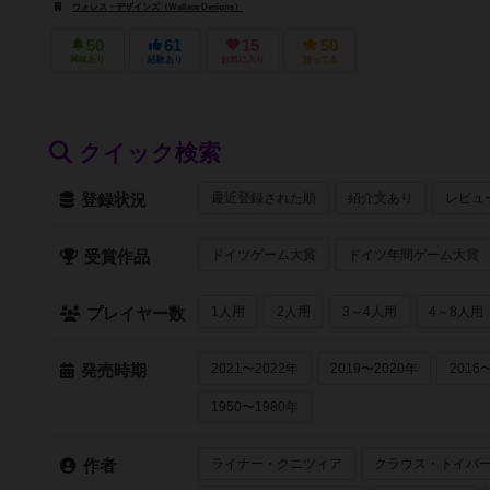
ウォレス・デザインズ（Wallace Designs）
50
61
15
50
興味あり
経験あり
お気に入り
持ってる
クイック検索
最近登録された順
紹介文あり
レビュ
登録状況
ドイツゲーム大賞
ドイツ年間ゲーム大賞
受賞作品
1人用
2人用
3～4人用
4～8人用
プレイヤー数
2021〜2022年
2019〜2020年
2016
発売時期
1950〜1980年
ライナー・クニツィア
クラウス・トイバ
作者