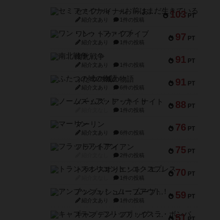
セミファイナル ～お前はまだ生きている～
103
PT
紹介文あり
1件の投稿
ワン・トゥ・ファイブ
97
PT
紹介文あり
1件の投稿
南北戦争
91
PT
紹介文あり
1件の投稿
ふたつの城の物語
91
PT
紹介文あり
6件の投稿
ノームズ・アット・ナイト
88
PT
紹介文なし
1件の投稿
マーリン
76
PT
紹介文あり
6件の投稿
フラットアイアン
75
PT
紹介文なし
2件の投稿
トランスオリエント・エクスプレス
70
PT
紹介文なし
1件の投稿
アンブッシュ！：ムーブアウト！
59
PT
紹介文あり
1件の投稿
キャプテン・フリップ：イスラ・ボンバ
51
PT