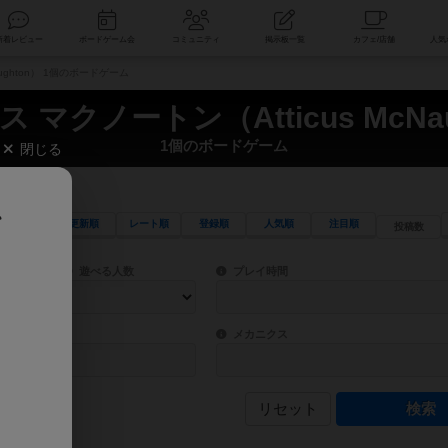
索
新着レビュー
ボードゲーム会
コミュニティ
掲示板一覧
aughton） 1個のボードゲーム
 マクノートン（Atticus McNau
1個のボードゲーム
閉じる
、
更新順
レート順
登録順
人気順
注目順
投稿数
ワード検索ができます。
検索できます。
プレイ対象人数に含まれるボードゲームを指定します。
目安となる所要時間を指定することができ
遊べる人数
プレイ時間
物などモチーフ・ストーリーを指定することができます。直感的にゲームシステムを理解
ゲーム性を構成するコアシステムです。主
バー
メカニクス
リセット