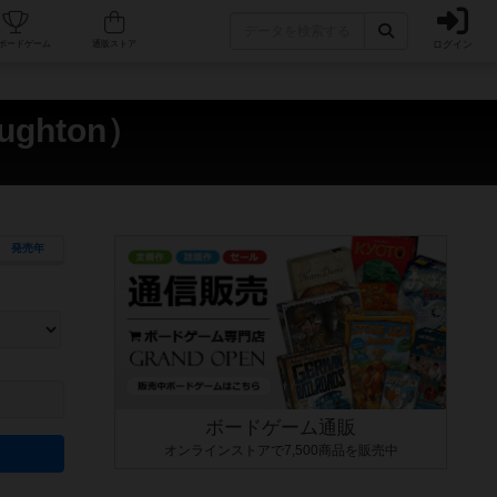
ログイン
カフェ/店舗
人気ボードゲーム
通販ストア
ghton）
発売年
ます。マニュアルを読む時間や参加者へのルール説明時間は含まれていないため、初めて遊
できるよう、中世ファンタジー・クッキング・海賊同士の対決など、ゲームコンセプトを絞
にボードゲームに慣れている方向けの絞込機能です。例えば「ダイスロール」はランダム値
ボードゲーム通販
オンラインストアで7,500商品を販売中