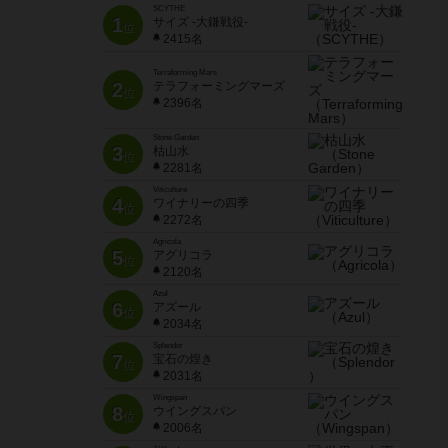
SCYTHE
1
サイズ -大鎌戦役-
位
2415名
Terraforming Mars
2
テラフォーミングマーズ
位
2396名
Stone Garden
3
枯山水
位
2281名
Viticulture
4
ワイナリーの四季
位
2272名
Agricola
5
アグリコラ
位
2120名
Azul
6
アズール
位
2034名
Splendor
7
宝石の煌き
位
2031名
Wingspan
8
ウイングスパン
位
2006名