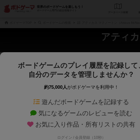
世界のボードゲームを楽しもう！
ボードゲーム専門の総合情報サイト
データベース
検
ボドゲーマTOP
ボードゲームの検索
アティカス マクノートン（Atticus McN
アティカス
ボードゲームのプレイ履歴を記録して
さくさく表示
じっくり表示
自分のデータを管理しませんか？
商品名、商品説明文、デザイナー名、テーマ名、メカニクス名を対象にフリー
ゲームデザイナー名を指定して
フリーワード
ゲームデザイナー
約75,000人
がボドゲーマを利用中！
遊んだボードゲームを記録する
対象年齢を指定します。
世界観や登場人
対象年齢
テーマ/フレー
気になるゲームのレビューを読む
お気に入り作品・所有リストの共有
ログイン / 会員登録（10秒）