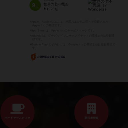
7 Wonders
9
世界の七不思議
位
1920名
※Apple、Apple のロゴ は、米国および他の国々で登録された
Apple Inc.の商標です。
※App Store は、Apple Inc.のサービスマークです。
※Android は、グーグル インコーポレイテッドの商標または登録商
標です。
※Google Play とそのロゴは、Google Inc.の商標または登録商標で
す。
ボードゲームカフェ
運営者情報