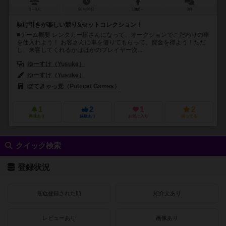
3～4人
60～90分
10歳～
0件
駆け引きが楽しい競り&セットコレクション！
■ゲーム概要 レンタカー屋さんになって、オークションでこだわりの車
を仕入れよう！ お客さんに車を借りてもらって、資金を得よう！ただ
し、来客してくれるかはほかのプレイヤー次...
ゆーすけ（Yusuke）
ゆーすけ（Yusuke）
ぽてきゃっ党（Potecat Games）
1
2
1
2
興味あり
経験あり
お気に入り
持ってる
クイック検索
登録状況
最近登録された順
紹介文あり
レビューあり
画像あり