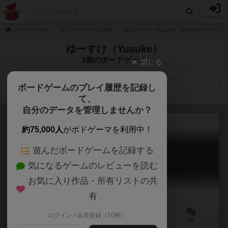
ログイン
ボドゲーマTOP
ボードゲームの検索
ゆーすけ（Yusuke） 3個のボードゲーム
ゆーすけ（Yusuke）
3個のボードゲーム
閉じる
ボードゲームのプレイ履歴を記録し
検索メニュー
て、
自分のデータを管理しませんか？
約75,000人
がボドゲーマを利用中！
遊んだボードゲームを記録する
空猫の冒険記
気になるゲームのレビューを読む
Exploration of the Soraneko
お気に入り作品・所有リストの共
有
ログイン / 会員登録（10秒）
3～4人
30～40分
10歳～
0件