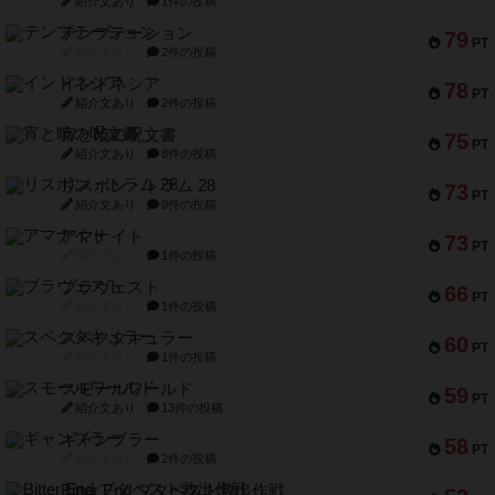
紹介文あり
1件の投稿
テンプテーション
79
PT
紹介文なし
2件の投稿
インドネシア
78
PT
紹介文あり
2件の投稿
宵と暁の呪文書
75
PT
紹介文あり
8件の投稿
リスボン・トラム 28
73
PT
紹介文あり
9件の投稿
アマナイト
73
PT
紹介文なし
1件の投稿
ブラヴェスト
66
PT
紹介文なし
1件の投稿
スペクタキュラー
60
PT
紹介文なし
1件の投稿
スモールワールド
59
PT
紹介文あり
13件の投稿
ギャンブラー
58
PT
紹介文なし
2件の投稿
Bitter End ブタペスト救出作戦