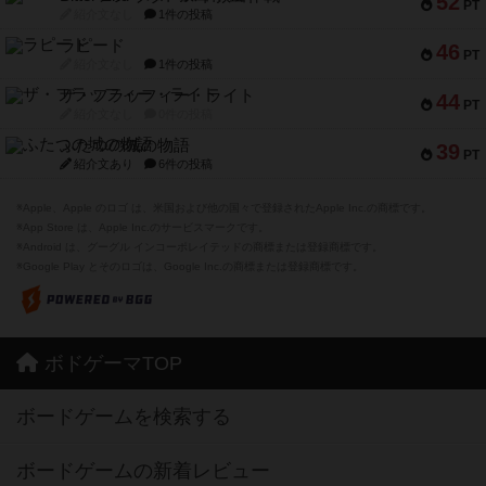
52
PT
紹介文なし
1件の投稿
ラピード
46
PT
紹介文なし
1件の投稿
ザ・フラッフィー・ライト
44
PT
紹介文なし
0件の投稿
ふたつの城の物語
39
PT
紹介文あり
6件の投稿
※Apple、Apple のロゴ は、米国および他の国々で登録されたApple Inc.の商標です。
※App Store は、Apple Inc.のサービスマークです。
※Android は、グーグル インコーポレイテッドの商標または登録商標です。
※Google Play とそのロゴは、Google Inc.の商標または登録商標です。
ボドゲーマTOP
ボードゲームを検索する
ボードゲームの新着レビュー