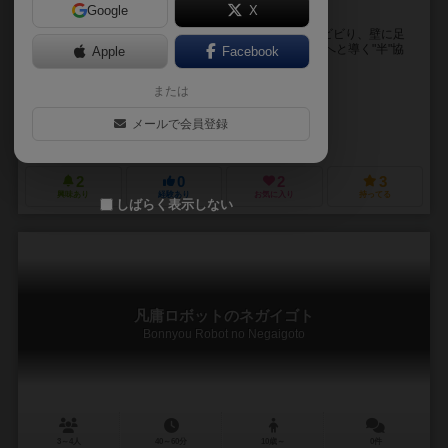
Google
X
阿吽の呼吸で猫を導く"半"協力型カードゲーム！
海に行きたい猫。でも魚屋さんに目をとめ、怖い猫にビビり、壁に足
を止めてしまう… 『空猫の冒険記』は、そんな猫を海へと導く"半"協
Apple
Facebook
力型ゲーム。 ◎あくまで"半"協力型...
または
ゆーすけ（Yusuke）
ゆーすけ（Yusuke）
メールで会員登録
ぽてきゃっ党（Potecat Games）
2
0
2
3
興味あり
経験あり
お気に入り
持ってる
しばらく表示しない
凡庸ロボットのネガイゴト
Bonnyou Robot no Negaigoto
3～4人
40～60分
10歳～
0件