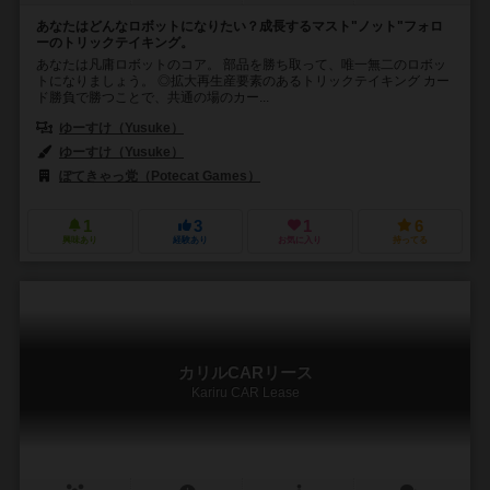
あなたはどんなロボットになりたい？成長するマスト"ノット"フォロ
ーのトリックテイキング。
あなたは凡庸ロボットのコア。 部品を勝ち取って、唯一無二のロボッ
トになりましょう。 ◎拡大再生産要素のあるトリックテイキング カー
ド勝負で勝つことで、共通の場のカー...
ゆーすけ（Yusuke）
ゆーすけ（Yusuke）
ぽてきゃっ党（Potecat Games）
1
3
1
6
興味あり
経験あり
お気に入り
持ってる
カリルCARリース
Kariru CAR Lease