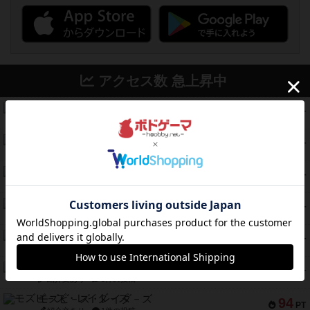
アクセス数 急上昇中
コレクト！
340
PT
紹介文なし
1件の投稿
無限まちがいさがし
322
PT
紹介文あり
2件の投稿
ガルフストライク
217
PT
紹介文あり
1件の投稿
クルティボ
203
PT
紹介文なし
1件の投稿
1809
112
PT
紹介文あり
1件の投稿
ファースト・イン・フライト
108
PT
紹介文あり
3件の投稿
モズビ－ズ・レイダ－ズ
94
PT