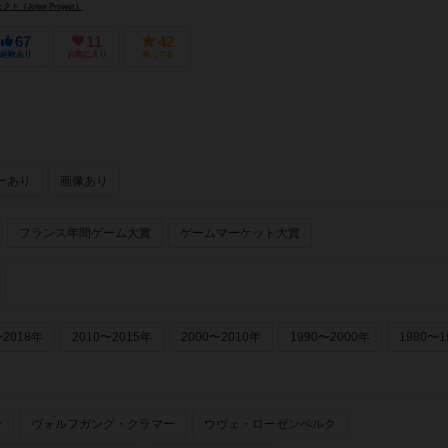
（Joker Project）
67
11
42
経験あり
お気に入り
持ってる
ーあり
画像あり
フランス年間ゲーム大賞
ゲームマーケット大賞
〜2018年
2010〜2015年
2000〜2010年
1990〜2000年
1980〜1
ー
ヴォルフガング・クラマー
ウヴェ・ローゼンベルク