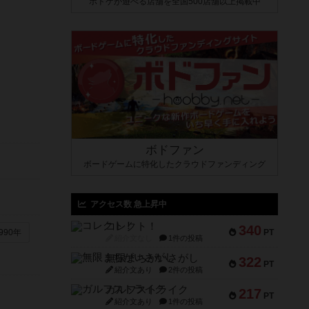
ボドゲが遊べる店舗を全国500店舗以上掲載中
ボドファン
ボードゲームに特化したクラウドファンディング
アクセス数 急上昇中
コレクト！
340
PT
990年
紹介文なし
1件の投稿
無限まちがいさがし
322
PT
紹介文あり
2件の投稿
ガルフストライク
217
PT
紹介文あり
1件の投稿