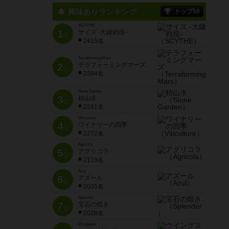
興味ありランキング
トップ50
SCYTHE
1
サイズ -大鎌戦役-
位
2415名
Terraforming Mars
2
テラフォーミングマーズ
位
2394名
Stone Garden
3
枯山水
位
2281名
Viticulture
4
ワイナリーの四季
位
2272名
Agricola
5
アグリコラ
位
2119名
Azul
6
アズール
位
2035名
Splendor
7
宝石の煌き
位
2028名
Wingspan