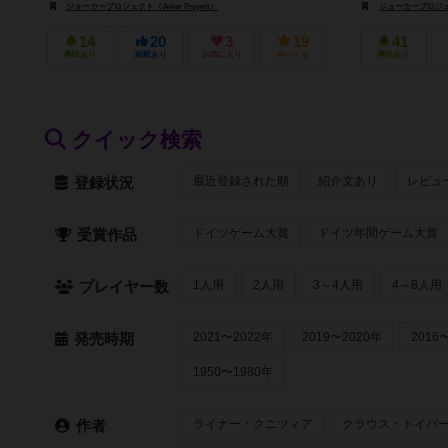
ジョーカープロジェクト（Joker Project）
ジョーカープロジェクト
14
20
3
19
41
興味あり
経験あり
お気に入り
持ってる
興味あり
クイック検索
最近登録された順
紹介文あり
レビュ
登録状況
ドイツゲーム大賞
ドイツ年間ゲーム大賞
受賞作品
1人用
2人用
3～4人用
4～8人用
プレイヤー数
2021〜2022年
2019〜2020年
2016
発売時期
1950〜1980年
ライナー・クニツィア
クラウス・トイバ
作者