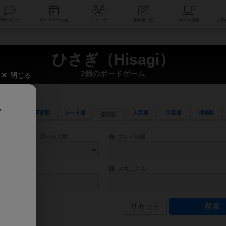
索
新着レビュー
ボードゲーム会
コミュニティ
掲示板一覧
ひさぎ（Hisagi）
2個のボードゲーム
閉じる
、
更新順
レート順
人気順
注目順
投稿数
登録順
ワード検索ができます。
検索できます。
プレイ対象人数に含まれるボードゲームを指定します。
目安となる所要時間を指定することができ
遊べる人数
プレイ時間
物などモチーフ・ストーリーを指定することができます。直感的にゲームシステムを理解
ゲーム性を構成するコアシステムです。主
バー
メカニクス
リセット