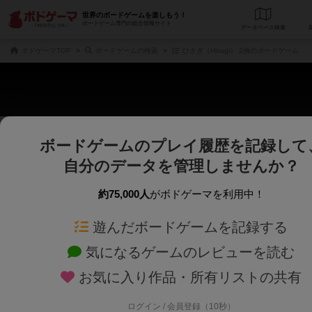
世界のボードゲームを楽しもう！
ボードゲーム専門の総合情報サイト
データベース
検
ボドゲーマTOP
ボードゲームの検索
ひさぎ（Hisagi） 2個のボードゲーム
ボードゲームのプレイ履歴を記録して
さくさく表示
じっくり表示
自分のデータを管理しませんか？
商品名、商品説明文、デザイナー名、テーマ名、メカニクス名を対象にフリー
ゲームデザイナー名を指定して
フリーワード
ゲームデザイナー
約75,000人
がボドゲーマを利用中！
遊んだボードゲームを記録する
対象年齢を指定します。
世界観や登場人
対象年齢
テーマ/フレー
気になるゲームのレビューを読む
お気に入り作品・所有リストの共有
ログイン / 会員登録（10秒）