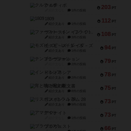
クルティボ
203
PT
紹介文なし
1件の投稿
1809
112
PT
紹介文あり
1件の投稿
ファースト・イン・フライト
108
PT
紹介文あり
3件の投稿
モズビ－ズ・レイダ－ズ
94
PT
紹介文あり
1件の投稿
テンプテーション
79
PT
紹介文なし
2件の投稿
インドネシア
78
PT
紹介文あり
2件の投稿
宵と暁の呪文書
75
PT
紹介文あり
8件の投稿
リスボン・トラム 28
73
PT
紹介文あり
9件の投稿
アマナイト
73
PT
紹介文なし
1件の投稿
ブラヴェスト
66
PT