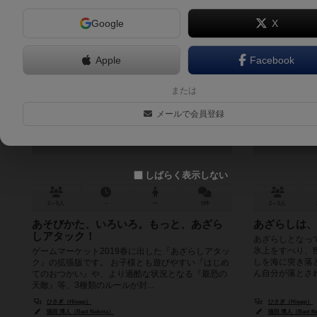
Google
X
Apple
Facebook
あざらしアタック：スプラッシュ
または
Azarashi Attack: Splash
メールで会員登録
しばらく表示しない
2～5人
－
ー
0件
2～5人
あそびかた、いろいろ。もっと、あざら
あざらしは、
しアタック！
あざらしとなっ
氷上をすべり、
ゲームマーケット2019春に出した『あざらしアタッ
しを海に突き落
ク』の拡張版です。 お子様とも遊びやすい『はじめ
ん自分が落とされ
てのおつかい』や、より過酷な状況となる『最恐の
天敵』等、3種類のルールが封...
ひさぎ（Hisagi）
ひさぎ（Hisagi）
猫田 博人（Bact Nekota）
猫田 博人（Bact Ne