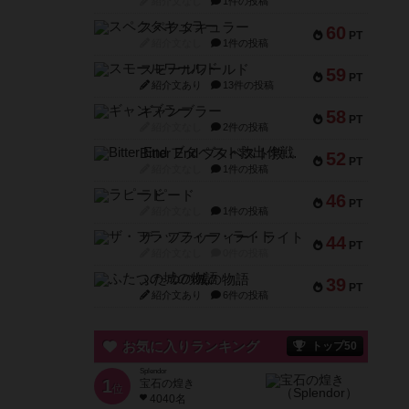
紹介文なし
1件の投稿
スペクタキュラー
60
PT
紹介文なし
1件の投稿
スモールワールド
59
PT
紹介文あり
13件の投稿
ギャンブラー
58
PT
紹介文なし
2件の投稿
Bitter End ブタペスト救出作戦
52
PT
紹介文なし
1件の投稿
ラピード
46
PT
紹介文なし
1件の投稿
ザ・フラッフィー・ライト
44
PT
紹介文なし
0件の投稿
ふたつの城の物語
39
PT
紹介文あり
6件の投稿
お気に入りランキング
トップ50
Splendor
1
宝石の煌き
位
4040名