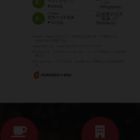
8
ウイングスパン
位
2006名
7 Wonders
9
世界の七不思議
位
1919名
※Apple、Apple のロゴ は、米国および他の国々で登録された
Apple Inc.の商標です。
※App Store は、Apple Inc.のサービスマークです。
※Android は、グーグル インコーポレイテッドの商標または登録商
標です。
※Google Play とそのロゴは、Google Inc.の商標または登録商標で
す。