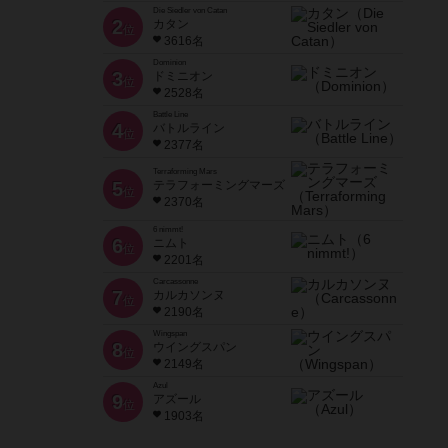
Die Siedler von Catan
2
カタン
位
3616名
Dominion
3
ドミニオン
位
2528名
Battle Line
4
バトルライン
位
2377名
Terraforming Mars
5
テラフォーミングマーズ
位
2370名
6 nimmt!
6
ニムト
位
2201名
Carcassonne
7
カルカソンヌ
位
2190名
Wingspan
8
ウイングスパン
位
2149名
Azul
9
アズール
位
1903名