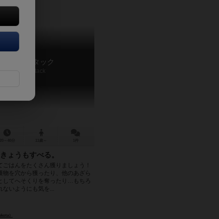
あざらしアタック
Azarashi Attack
20～40分
11歳～
1件
きょうもすべる。
てごはんをたくさん獲りましょう！
獲物を穴から獲ったり、他のあざら
としてへそくりを奪ったり…もちろ
ないようにも気を...
kota）