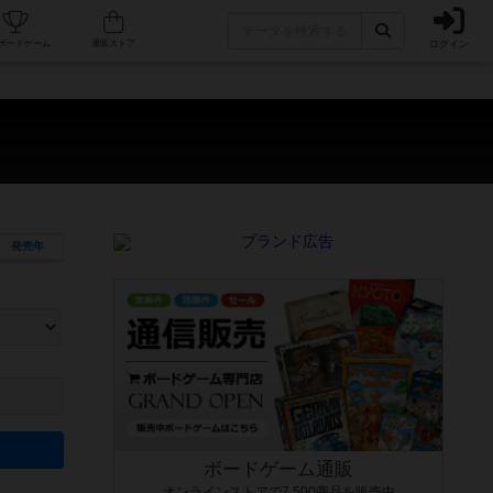
ログイン
カフェ/店舗
人気ボードゲーム
通販ストア
発売年
ます。マニュアルを読む時間や参加者へのルール説明時間は含まれていないため、初めて遊
できるよう、中世ファンタジー・クッキング・海賊同士の対決など、ゲームコンセプトを絞
にボードゲームに慣れている方向けの絞込機能です。例えば「ダイスロール」はランダム値
ボードゲーム通販
オンラインストアで7,500商品を販売中