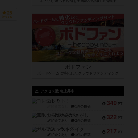
ボドゲが遊べる店舗を全国500店舗以上掲載中
25
持ってる
ボドファン
ボードゲームに特化したクラウドファンディング
アクセス数 急上昇中
コレクト！
340
PT
紹介文なし
1件の投稿
無限まちがいさがし
322
PT
紹介文あり
2件の投稿
ガルフストライク
217
PT
紹介文あり
1件の投稿