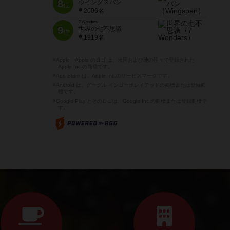
8
ウイングスパン
位
2006名
7 Wonders
9
世界の七不思議
位
1919名
※Apple、Apple のロゴ は、米国および他の国々で登録された
Apple Inc.の商標です。
※App Store は、Apple Inc.のサービスマークです。
※Android は、グーグル インコーポレイテッドの商標または登録商
標です。
※Google Play とそのロゴは、Google Inc.の商標または登録商標で
す。