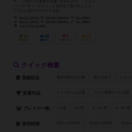
す。 このゲーム単体では遊べませんので、「シャン
パッパーティーナイト」と合わせて遊びましょう。
リズムに合わせてカードを読...
あんどう（Ando）
はかんぼ（Hakanbo）
ねこ（Neko）
あんどう（Ando）
はかんぼ（Hakanbo）
ねこ（Neko）
ジョイアブル（Joyable）
14
19
2
23
興味あり
経験あり
お気に入り
持ってる
クイック検索
最近登録された順
紹介文あり
レビュ
登録状況
ドイツゲーム大賞
ドイツ年間ゲーム大賞
受賞作品
1人用
2人用
3～4人用
4～8人用
プレイヤー数
2021〜2022年
2019〜2020年
2016
発売時期