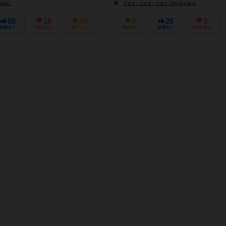
ble）
ジョイ・ジョイ・ジョイ（Joy Joy Joy）
98
10
69
9
26
3
経験あり
お気に入り
持ってる
興味あり
経験あり
お気に入り