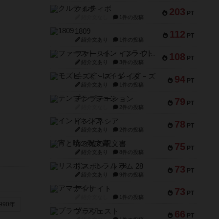
クルティボ
203
PT
紹介文なし
1件の投稿
1809
112
PT
紹介文あり
1件の投稿
ファースト・イン・フライト
108
PT
紹介文あり
3件の投稿
モズビ－ズ・レイダ－ズ
94
PT
紹介文あり
1件の投稿
テンプテーション
79
PT
紹介文なし
2件の投稿
インドネシア
78
PT
紹介文あり
2件の投稿
宵と暁の呪文書
75
PT
紹介文あり
8件の投稿
リスボン・トラム 28
73
PT
紹介文あり
9件の投稿
アマナイト
73
PT
紹介文なし
1件の投稿
990年
ブラヴェスト
66
PT