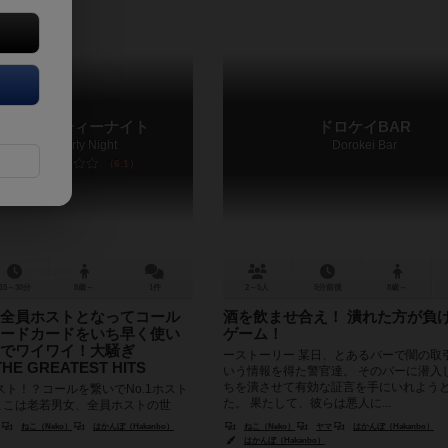
パッパーティーナイト
ドロケイBAR
ampagne Party Night
Dorokei Bar
6.1
15～30分
8歳～
1件
2～5人
5分前後
8歳～
全員ホストとなってコール
酒を飲ませ合え！ 潰れた方が負
ードカードをいち早く使い
ゲーム！
でワイワイ！大騒ぎ
ーストーリー 某日、とあるバーで闇の取
THE GREATEST HITS
いう情報を得た警官達。 そのバーに潜入
ちを潰させて有効な証言を手にいれよう
ト！？コールを繋いでNo.1ホスト
た。 果たして、彼らは悪人に...
ここは老若男女、全員ホストの世
ーは全員ホストとなってシャンパンコ
ねこ（Neko）
はかんぼ（Hakanbo）
ねこ（Neko）
ヤマ
はかんぼ（Hakanbo）
姫様に...
はかんぼ（Hakanbo）