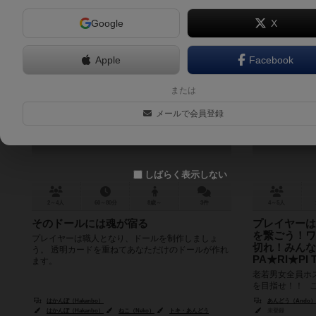
Google
X
Apple
Facebook
ドール工房と気まぐれな魔女
シャン
または
Doll Kobo to Kimagurena Majo
Ch
メールで会員登録
6.5
しばらく表示しない
2～4人
60～80分
8歳～
3件
4～5人
そのドールには魂が宿る
プレイヤーは
を繋ごう！ワ
プレイヤーは職人となり、ドールを制作しましょ
切れ！みんな
う。 透明カードを重ねてあなただけのドールが作れ
PA★RI★PI 
ます。
老若男女全員ホス
を目指せ！！ 
界。 プレイヤ
はかんぼ（Hakanbo）
あんどう（Ando）
ールを盛り上げ、
はかんぼ（Hakanbo）
ねこ（Neko）
トキ・あんどう
未登録