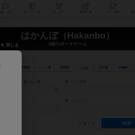
索
新着レビュー
ボードゲーム会
コミュニティ
掲示板一覧
ム
はかんぼ（Hakanbo）
4個のボードゲーム
閉じる
、
更新順
レート順
登録順
注目順
投稿数
人気順
ワード検索ができます。
検索できます。
プレイ対象人数に含まれるボードゲームを指定します。
目安となる所要時間を指定することができ
遊べる人数
プレイ時間
物などモチーフ・ストーリーを指定することができます。直感的にゲームシステムを理解
ゲーム性を構成するコアシステムです。主
バー
メカニクス
リセット