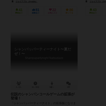
ジョイアブル（Joyable）
ジョイアブル（Joya
41
81
22
86
43
興味あり
経験あり
お気に入り
持ってる
興味あり
シャンパッパーティーナイト〜夏だ
ぜ！〜
Shampapartynight Natsudaze
4～8人
15～30分
8歳～
0件
伝説のシャンパンコールゲームの拡張が
登場！
「シャンパッパーティーナイト」の拡張版になりま