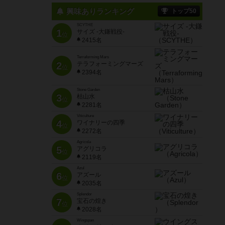
興味ありランキング
トップ50
SCYTHE
1
サイズ -大鎌戦役-
位
2415名
Terraforming Mars
2
テラフォーミングマーズ
位
2394名
Stone Garden
3
枯山水
位
2281名
Viticulture
4
ワイナリーの四季
位
2272名
Agricola
5
アグリコラ
位
2119名
Azul
6
アズール
位
2035名
Splendor
7
宝石の煌き
位
2028名
Wingspan