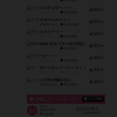
紹介文なし
1件の投稿
スペクタキュラー
60
PT
紹介文なし
1件の投稿
スモールワールド
59
PT
紹介文あり
13件の投稿
ギャンブラー
58
PT
紹介文なし
2件の投稿
Bitter End ブタペスト救出作戦
52
PT
紹介文なし
1件の投稿
ラピード
46
PT
紹介文なし
1件の投稿
ザ・フラッフィー・ライト
44
PT
紹介文なし
0件の投稿
ふたつの城の物語
39
PT
紹介文あり
6件の投稿
お気に入りランキング
トップ50
Splendor
1
宝石の煌き
位
4040名