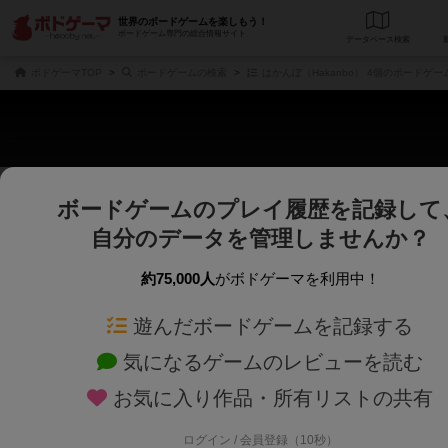
世界のボードゲームを楽しもう！
ボードゲーム専門の総合情報サイト
データベース
検
ボドゲーマTOP
ボードゲームの検索
はかんぼ（Hakanbo） 4個のボードゲー
ボードゲームのプレイ履歴を記録して
さくさく表示
じっくり表示
自分のデータを管理しませんか？
商品名、商品説明文、デザイナー名、テーマ名、メカニクス名を対象にフリー
ゲームデザイナー名を指定して
フリーワード
ゲームデザイナー
約75,000人
がボドゲーマを利用中！
遊んだボードゲームを記録する
対象年齢を指定します。
世界観や登場人
対象年齢
テーマ/フレー
気になるゲームのレビューを読む
お気に入り作品・所有リストの共有
ログイン / 会員登録（10秒）