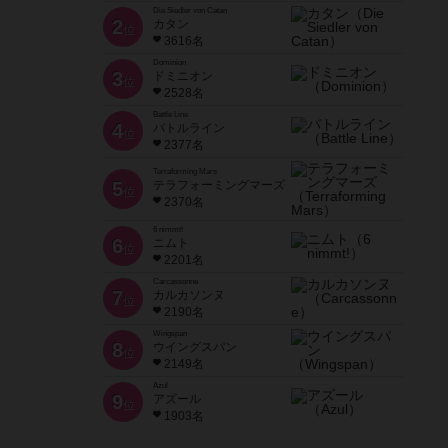
Die Siedler von Catan
2
カタン
位
3616名
Dominion
3
ドミニオン
位
2528名
Battle Line
4
バトルライン
位
2377名
Terraforming Mars
5
テラフォーミングマーズ
位
2370名
6 nimmt!
6
ニムト
位
2201名
Carcassonne
7
カルカソンヌ
位
2190名
Wingspan
8
ウイングスパン
位
2149名
Azul
9
アズール
位
1903名