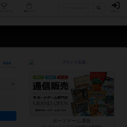
ログイン
カフェ/店舗
人気ボードゲーム
通販ストア
発売年
ます。マニュアルを読む時間や参加者へのルール説明時間は含まれていないため、初めて遊
できるよう、中世ファンタジー・クッキング・海賊同士の対決など、ゲームコンセプトを絞
にボードゲームに慣れている方向けの絞込機能です。例えば「ダイスロール」はランダム値
ボードゲーム通販
オンラインストアで7,500商品を販売中