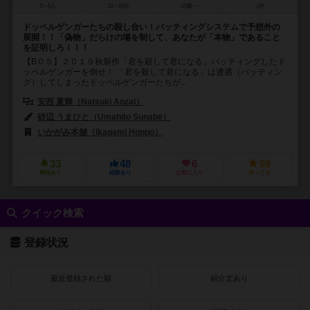
3～5人
10～20分
10歳～
1件
ドッペルゲンガーたちの殺し合い！バッティングシステムで予想外の
展開！！「偽物」だらけの場を制して、あなたが「本物」であること
を証明しろ！！！
【B０５】２０１９秋新作「君を殺して君になる」バッティングしたド
ッペルゲンガーを倒せ！ 「君を殺して君になる」は遭遇（バッティン
グ）してしまったドッペルゲンガーたちが...
安西 夏輝（Natsuki Anzai）
砂辺 うまひと（Umahito Sunabe）
いかがみ本舗（Ikagami Honpo）
33
48
6
69
興味あり
経験あり
お気に入り
持ってる
クイック検索
登録状況
最近登録された順
紹介文あり