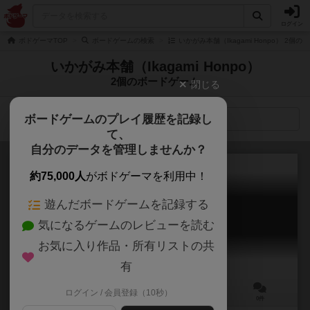
ログイン
ボドゲーマTOP
ボードゲームの検索
いかがみ本舗（Ikagami Honpo） 2個
いかがみ本舗（Ikagami Honpo）
2個のボードゲーム
閉じる
ボードゲームのプレイ履歴を記録し
検索メニュー
て、
自分のデータを管理しませんか？
約75,000人
がボドゲーマを利用中！
遊んだボードゲームを記録する
テクノロジア
気になるゲームのレビューを読む
Tecnologia
お気に入り作品・所有リストの共
有
ログイン / 会員登録（10秒）
2～4人
30～60分
10歳～
0件