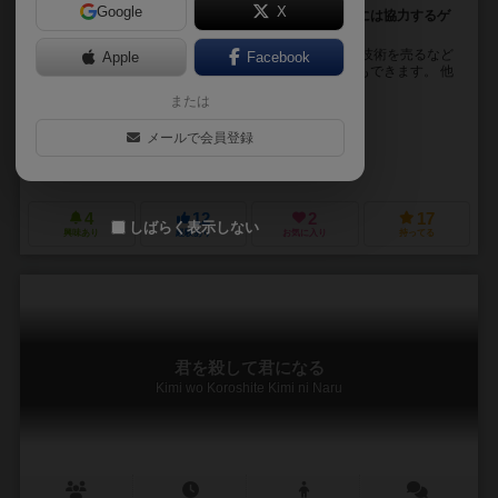
Google
X
最高レベルを手に入れるために敵を出し抜いたりときには協力するゲ
ーム
人や物や金を利用して技術を開発していきましょう！ 技術を売るなど
Apple
Facebook
して資源を集め、最高レベルの技術をゲットすることもできます。 他
のプレイヤーと協力するのもよし、出し抜くも...
または
安西 夏輝（Natsuki Anzai）
メールで会員登録
砂辺 うまひと（Umahito Sunabe）
いかがみ本舗（Ikagami Honpo）
4
12
2
17
しばらく表示しない
興味あり
経験あり
お気に入り
持ってる
君を殺して君になる
Kimi wo Koroshite Kimi ni Naru