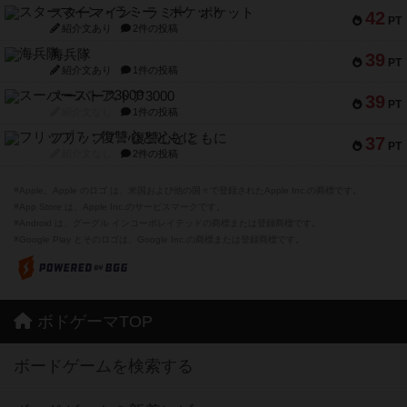
スターマイン・ラミー ポケット
42
PT
紹介文あり
2件の投稿
海兵隊
39
PT
紹介文あり
1件の投稿
スーパーストア3000
39
PT
紹介文なし
1件の投稿
フリップ７：復讐心とともに
37
PT
紹介文なし
2件の投稿
※Apple、Apple のロゴ は、米国および他の国々で登録されたApple Inc.の商標です。
※App Store は、Apple Inc.のサービスマークです。
※Android は、グーグル インコーポレイテッドの商標または登録商標です。
※Google Play とそのロゴは、Google Inc.の商標または登録商標です。
ボドゲーマTOP
ボードゲームを検索する