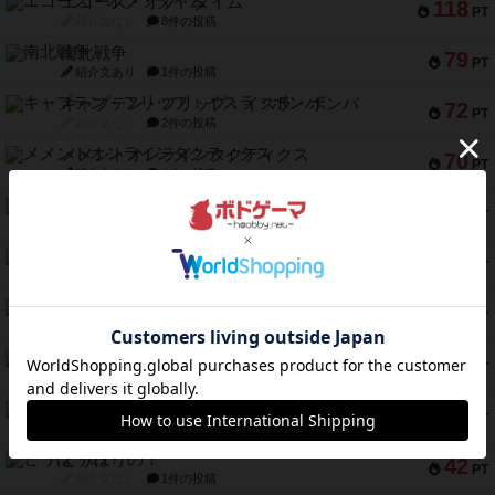
エコーズ・オブ・タイム
118
PT
紹介文なし
8件の投稿
南北戦争
79
PT
紹介文あり
1件の投稿
キャプテン・フリップ：イスラ・ボンバ
72
PT
紹介文なし
2件の投稿
メメントオンラインタクティクス
70
PT
紹介文あり
4件の投稿
パーミッド
68
PT
紹介文なし
1件の投稿
クリーグ
57
PT
紹介文あり
1件の投稿
セミファイナル ～お前はまだ生きている～
53
PT
紹介文あり
1件の投稿
ふたつの街の物語
52
PT
紹介文あり
18件の投稿
クランク! ：冒険者たち（拡張）
50
PT
紹介文あり
4件の投稿
とうほうの！
42
PT
紹介文なし
1件の投稿