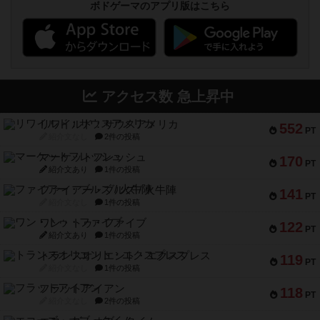
ボドゲーマのアプリ版はこちら
アクセス数 急上昇中
リワイルド：サウスアメリカ
552
PT
紹介文なし
2件の投稿
マーケットフレッシュ
170
PT
紹介文あり
1件の投稿
ファイアー・ブルズ / 火牛陣
141
PT
紹介文なし
1件の投稿
ワン・トゥ・ファイブ
122
PT
紹介文あり
1件の投稿
トランスオリエント・エクスプレス
119
PT
紹介文なし
1件の投稿
フラットアイアン
118
PT
紹介文なし
2件の投稿