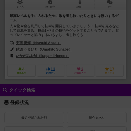
2～4人
30～60分
10歳～
0件
最高レベルを手に入れるために敵を出し抜いたりときには協力するゲ
ーム
人や物や金を利用して技術を開発していきましょう！ 技術を売るなど
して資源を集め、最高レベルの技術をゲットすることもできます。 他
のプレイヤーと協力するのもよし、出し抜くも...
安西 夏輝（Natsuki Anzai）
砂辺 うまひと（Umahito Sunabe）
いかがみ本舗（Ikagami Honpo）
4
12
2
17
興味あり
経験あり
お気に入り
持ってる
クイック検索
登録状況
最近登録された順
紹介文あり