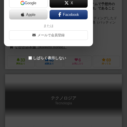
Google
X
ドッペルゲンガーたちの殺し合い！バッティングシステムで予想外の
展開！！「偽物」だらけの場を制して、あなたが「本物」であること
を証明しろ！！！
Apple
Facebook
【B０５】２０１９秋新作「君を殺して君になる」バッティングしたド
ッペルゲンガーを倒せ！ 「君を殺して君になる」は遭遇（バッティン
または
グ）してしまったドッペルゲンガーたちが...
安西 夏輝（Natsuki Anzai）
メールで会員登録
砂辺 うまひと（Umahito Sunabe）
いかがみ本舗（Ikagami Honpo）
しばらく表示しない
33
48
6
69
興味あり
経験あり
お気に入り
持ってる
テクノロジア
Tecnologia