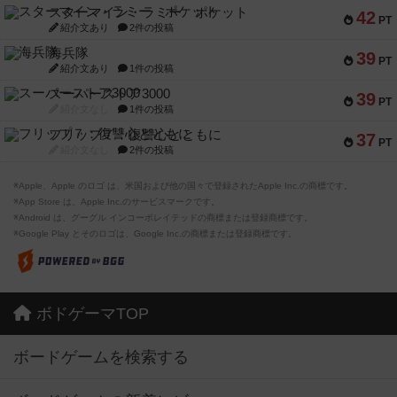
スターマイン・ラミー ポケット
42
PT
紹介文あり
2件の投稿
海兵隊
39
PT
紹介文あり
1件の投稿
スーパーストア3000
39
PT
紹介文なし
1件の投稿
フリップ７：復讐心とともに
37
PT
紹介文なし
2件の投稿
※Apple、Apple のロゴ は、米国および他の国々で登録されたApple Inc.の商標です。
※App Store は、Apple Inc.のサービスマークです。
※Android は、グーグル インコーポレイテッドの商標または登録商標です。
※Google Play とそのロゴは、Google Inc.の商標または登録商標です。
ボドゲーマTOP
ボードゲームを検索する