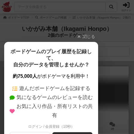
ログイン
ボドゲーマTOP
ボードゲームの検索
いかがみ本舗（Ikagami Honpo） 2個
いかがみ本舗（Ikagami Honpo）
2個のボードゲーム
閉じる
ボードゲームのプレイ履歴を記録し
検索メニュー
て、
自分のデータを管理しませんか？
約75,000人
がボドゲーマを利用中！
遊んだボードゲームを記録する
君を殺して君になる
気になるゲームのレビューを読む
Kimi wo Koroshite Kimi ni Naru
お気に入り作品・所有リストの共
有
ログイン / 会員登録（10秒）
3～5人
10～20分
10歳～
1件