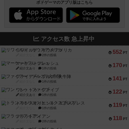
ボドゲーマのアプリ版はこちら
アクセス数 急上昇中
リワイルド：サウスアメリカ
552
PT
紹介文なし
2件の投稿
マーケットフレッシュ
170
PT
紹介文あり
1件の投稿
ファイアー・ブルズ / 火牛陣
141
PT
紹介文なし
1件の投稿
ワン・トゥ・ファイブ
122
PT
紹介文あり
1件の投稿
トランスオリエント・エクスプレス
119
PT
紹介文なし
1件の投稿
フラットアイアン
118
PT
紹介文なし
2件の投稿