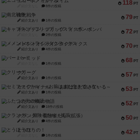
エコーズ・オブ・タイム
118
PT
紹介文なし
8件の投稿
南北戦争
79
PT
紹介文あり
1件の投稿
キャプテン・フリップ：イスラ・ボンバ
72
PT
紹介文なし
2件の投稿
メメントオンラインタクティクス
70
PT
紹介文あり
4件の投稿
パーミッド
68
PT
紹介文なし
1件の投稿
クリーグ
57
PT
紹介文あり
1件の投稿
セミファイナル ～お前はまだ生きている～
53
PT
紹介文あり
1件の投稿
ふたつの街の物語
52
PT
紹介文あり
18件の投稿
クランク! ：冒険者たち（拡張）
50
PT
紹介文あり
4件の投稿
とうほうの！
42
PT
紹介文なし
1件の投稿