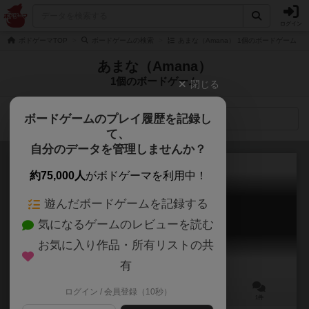
ログイン
ボドゲーマTOP
ボードゲームの検索
あまな（Amana） 1個のボードゲーム
あまな（Amana）
1個のボードゲーム
閉じる
ボードゲームのプレイ履歴を記録し
検索メニュー
て、
自分のデータを管理しませんか？
約75,000人
がボドゲーマを利用中！
遊んだボードゲームを記録する
マリオット
気になるゲームのレビューを読む
MARIOT
6.0
お気に入り作品・所有リストの共
有
ログイン / 会員登録（10秒）
2～4人
20分前後
8歳～
1件