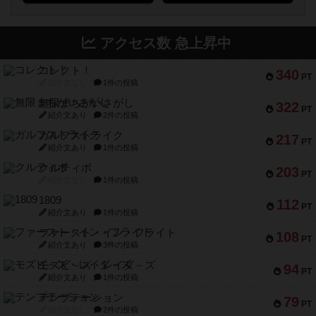
アクセス数 急上昇中
コレクト！
340
PT
紹介文なし
1件の投稿
無限まちがいさがし
322
PT
紹介文あり
2件の投稿
ガルフストライク
217
PT
紹介文あり
1件の投稿
クルティボ
203
PT
紹介文なし
1件の投稿
1809
112
PT
紹介文あり
1件の投稿
ファースト・イン・フライト
108
PT
紹介文あり
3件の投稿
モズビ－ズ・レイダ－ズ
94
PT
紹介文あり
1件の投稿
テンプテーション
79
PT
紹介文なし
2件の投稿