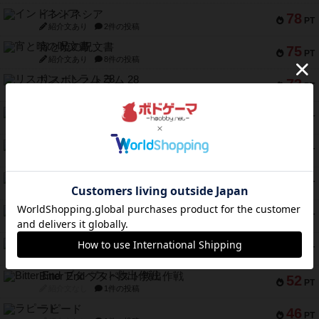
インドネシア
78
PT
紹介文あり
2件の投稿
宵と暁の呪文書
75
PT
紹介文あり
8件の投稿
リスボン・トラム 28
73
PT
紹介文あり
9件の投稿
アマナイト
73
PT
紹介文なし
1件の投稿
ブラヴェスト
66
PT
紹介文なし
1件の投稿
スペクタキュラー
60
PT
紹介文なし
1件の投稿
スモールワールド
59
PT
紹介文あり
13件の投稿
ギャンブラー
58
PT
紹介文なし
2件の投稿
Bitter End ブタペスト救出作戦
52
PT
紹介文なし
1件の投稿
ラピード
46
PT