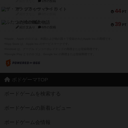
紹介文なし
1件の投稿
ザ・フラッフィー・ライト
44
PT
紹介文なし
0件の投稿
ふたつの城の物語
39
PT
紹介文あり
6件の投稿
※Apple、Apple のロゴ は、米国および他の国々で登録されたApple Inc.の商標です。
※App Store は、Apple Inc.のサービスマークです。
※Android は、グーグル インコーポレイテッドの商標または登録商標です。
※Google Play とそのロゴは、Google Inc.の商標または登録商標です。
ボドゲーマTOP
ボードゲームを検索する
ボードゲームの新着レビュー
ボードゲーム会情報