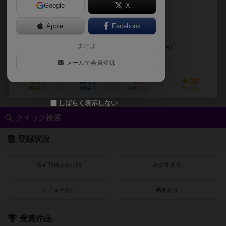
Google
X
作品説明文の編集者を募集中
Apple
Facebook
明地 宙 (Sola Meichi)
または
あまな（Amana）
里瀬 ほとり（Hotori Satose）
ミナミ ナツキ（
やのまん（Yanoman）
メールで会員登録
16
25
5
76
興味あり
経験あり
お気に入り
持ってる
しばらく表示しない
クイック検索
登録状況
最近登録された順
紹介文あり
レビューあり
画像あり
受賞作品