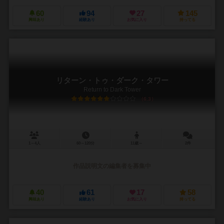
60
94
27
145
興味あり
経験あり
お気に入り
持ってる
リターン・トゥ・ダーク・タワー
Return to Dark Tower
6.3
1～4人
60～120分
11歳～
2件
作品説明文の編集者を募集中
40
61
17
58
興味あり
経験あり
お気に入り
持ってる