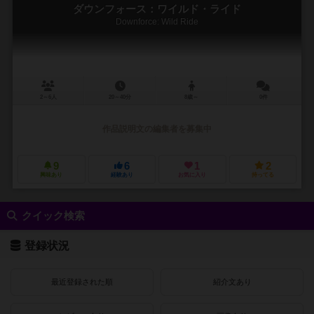
ダウンフォース：ワイルド・ライド
Downforce: Wild Ride
2～6人
20～40分
8歳～
0件
作品説明文の編集者を募集中
9
6
1
2
興味あり
経験あり
お気に入り
持ってる
クイック検索
登録状況
最近登録された順
紹介文あり