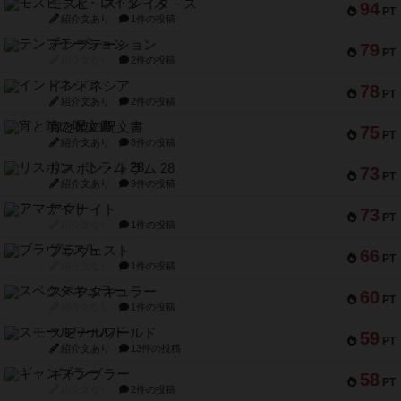
モズビ－ズ・レイダ－ズ
94
PT
紹介文あり
1件の投稿
テンプテーション
79
PT
紹介文なし
2件の投稿
インドネシア
78
PT
紹介文あり
2件の投稿
宵と暁の呪文書
75
PT
紹介文あり
8件の投稿
リスボン・トラム 28
73
PT
紹介文あり
9件の投稿
アマナイト
73
PT
紹介文なし
1件の投稿
ブラヴェスト
66
PT
紹介文なし
1件の投稿
スペクタキュラー
60
PT
紹介文なし
1件の投稿
スモールワールド
59
PT
紹介文あり
13件の投稿
ギャンブラー
58
PT
紹介文なし
2件の投稿