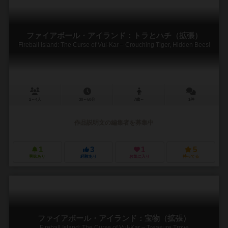
ファイアボール・アイランド：トラとハチ（拡張）
Fireball Island: The Curse of Vul-Kar – Crouching Tiger, Hidden Bees!
2～4人
30～60分
7歳～
1件
作品説明文の編集者を募集中
1
3
1
5
興味あり
経験あり
お気に入り
持ってる
ファイアボール・アイランド：宝物（拡張）
Fireball Island: The Curse of Vul-Kar – Treasure Trove