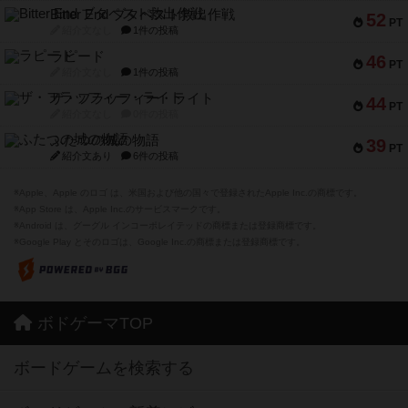
Bitter End ブタペスト救出作戦
52
PT
紹介文なし
1件の投稿
ラピード
46
PT
紹介文なし
1件の投稿
ザ・フラッフィー・ライト
44
PT
紹介文なし
0件の投稿
ふたつの城の物語
39
PT
紹介文あり
6件の投稿
※Apple、Apple のロゴ は、米国および他の国々で登録されたApple Inc.の商標です。
※App Store は、Apple Inc.のサービスマークです。
※Android は、グーグル インコーポレイテッドの商標または登録商標です。
※Google Play とそのロゴは、Google Inc.の商標または登録商標です。
ボドゲーマTOP
ボードゲームを検索する