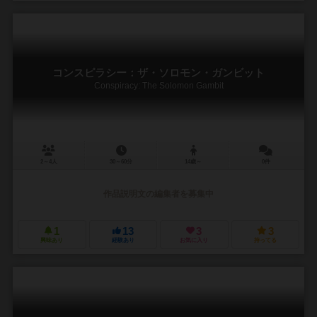
コンスピラシー：ザ・ソロモン・ガンビット
Conspiracy: The Solomon Gambit
2～4人
30～60分
14歳～
0件
作品説明文の編集者を募集中
1
13
3
3
興味あり
経験あり
お気に入り
持ってる