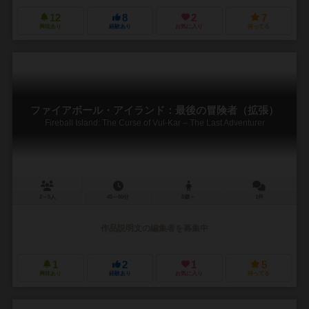
12
8
2
7
興味あり
経験あり
お気に入り
持ってる
ファイアボール・アイランド：最後の冒険者（拡張）
Fireball Island: The Curse of Vul-Kar – The Last Adventurer
2～5人
45～60分
8歳～
1件
作品説明文の編集者を募集中
1
2
1
5
興味あり
経験あり
お気に入り
持ってる