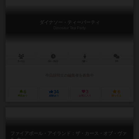
ダイナソー・ティーパーティ
Dinosaur Tea Party
3～5人
15～30分
7歳～
1件
作品説明文の編集者を募集中
6
34
3
6
興味あり
経験あり
お気に入り
持ってる
ファイアボール・アイランド：ザ・カース・オブ・ヴァ