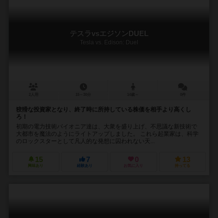
テスラvsエジソンDUEL
Tesla vs. Edison: Duel
2人用
15～30分
14歳～
0件
狡猾な投資家となり、終了時に所持している株価を相手より高くし
ろ！
初期の電力技術パイオニア達は、大衆を盛り上げ、不思議な新技術で
大都市を魔法のようにライトアップしました。 これら起業家は、科学
のロックスターとして凡人的な発想に囚われない天...
15
7
0
13
興味あり
経験あり
お気に入り
持ってる