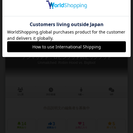
作品説明文の編集者を募集中
16
4
2
6
興味あり
経験あり
お気に入り
持ってる
アンマッチド：ロビンフットvsビッグフット
Unmatched: Robin Hood vs. Bigfoot
2人用
20分前後
9歳～
0件
作品説明文の編集者を募集中
14
3
1
5
興味あり
経験あり
お気に入り
持ってる