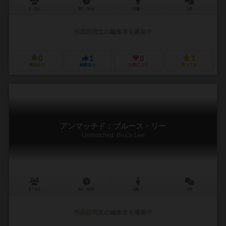
3～8人
20～30分
13歳～
1件
作品説明文の編集者を募集中
0
1
0
1
興味あり
経験あり
お気に入り
持ってる
アンマッチド：ブルース・リー
Unmatched: Bruce Lee
2～4人
20～40分
9歳～
1件
作品説明文の編集者を募集中