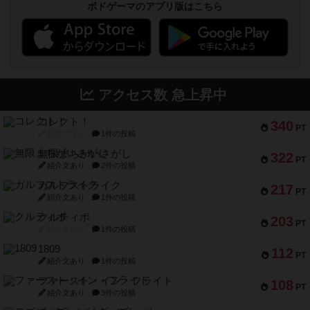
ボドゲーマのアプリ版はこちら
アクセス数 急上昇中
コレクト！
340
PT
紹介文なし
1件の投稿
無限まちがいさがし
322
PT
紹介文あり
2件の投稿
ガルフストライク
217
PT
紹介文あり
1件の投稿
クルティボ
203
PT
紹介文なし
1件の投稿
1809
112
PT
紹介文あり
1件の投稿
ファースト・イン・フライト
108
PT
紹介文あり
3件の投稿