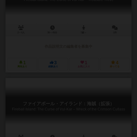
2～4人
30～45分
7歳～
1件
作品説明文の編集者を募集中
1
3
1
4
興味あり
経験あり
お気に入り
持ってる
ファイアボール・アイランド：海賊（拡張）
Fireball Island: The Curse of Vul-Kar – Wreck of the Crimson Cutlass