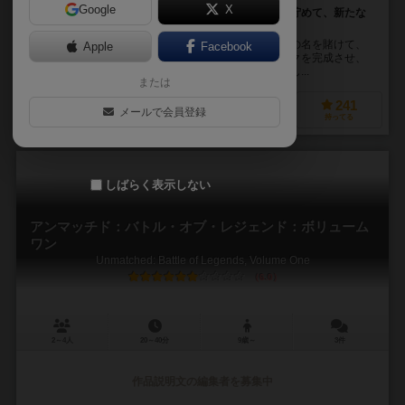
Google
X
サイコロを振って出た目の施設の効果を実施しお金を貯めて、新たな
施設を建設していくカードゲーム
マチコロ島の４人の町長の一人となって、最優秀町長の名を賭けて、
Apple
Facebook
街を発展させていくカードゲーム。３軒のランドマークを完成させ、
公共事業に寄与した人が出たら、ゲーム終了です。そし...
または
200
172
32
241
メールで会員登録
興味あり
経験あり
お気に入り
持ってる
しばらく表示しない
アンマッチド：バトル・オブ・レジェンド：ボリューム
ワン
Unmatched: Battle of Legends, Volume One
6.0
2～4人
20～40分
9歳～
3件
作品説明文の編集者を募集中