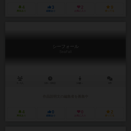
4
3
2
9
興味あり
経験あり
お気に入り
持ってる
シーフォール
SeaFall
3～5人
120～180分
14歳～
0件
作品説明文の編集者を募集中
4
0
0
2
興味あり
経験あり
お気に入り
持ってる