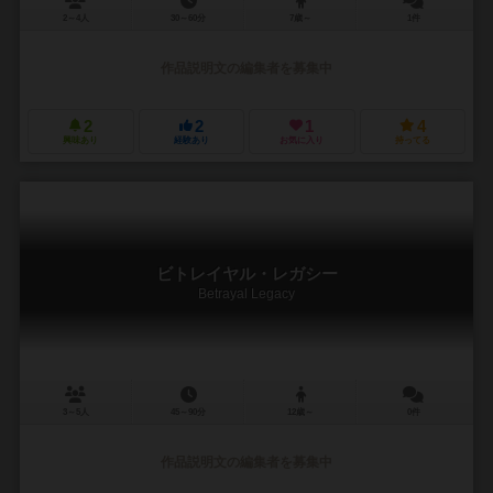
2～4人
30～60分
7歳～
1件
作品説明文の編集者を募集中
2
2
1
4
興味あり
経験あり
お気に入り
持ってる
ビトレイヤル・レガシー
Betrayal Legacy
3～5人
45～90分
12歳～
0件
作品説明文の編集者を募集中