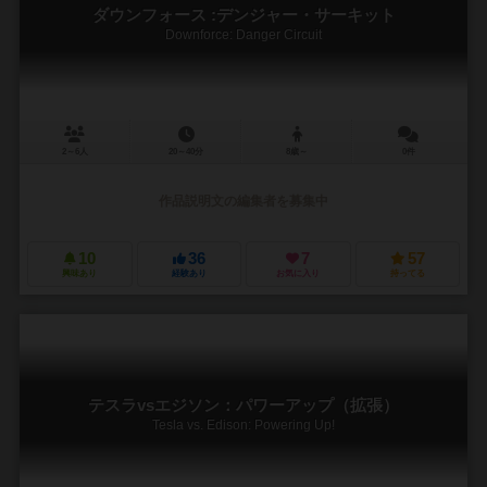
ダウンフォース :デンジャー・サーキット
Downforce: Danger Circuit
2～6人
20～40分
8歳～
0件
作品説明文の編集者を募集中
10
36
7
57
興味あり
経験あり
お気に入り
持ってる
テスラvsエジソン：パワーアップ（拡張）
Tesla vs. Edison: Powering Up!