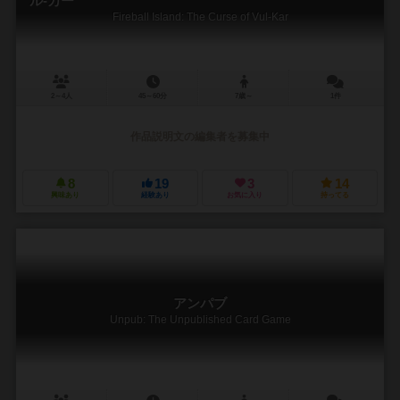
ル-カー
Fireball Island: The Curse of Vul-Kar
2～4人
45～60分
7歳～
1件
作品説明文の編集者を募集中
8
19
3
14
興味あり
経験あり
お気に入り
持ってる
アンパブ
Unpub: The Unpublished Card Game