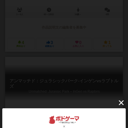
1～6人
60～120分
14歳～
0件
作品説明文の編集者を募集中
4
3
0
1
興味あり
経験あり
お気に入り
持ってる
アンマッチド：ジュラシックパーク-インゲンvsラプトル
ズ
Unmatched: Jurassic Park – InGen vs Raptors
2人用
20～40分
9歳～
0件