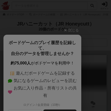
ログイン
ボドゲーマTOP
ボードゲームの検索
JRハニーカット（JR Honeycutt） 20
JRハニーカット（JR Honeycutt）
20個のボードゲーム
閉じる
ボードゲームのプレイ履歴を記録し
検索メニュー
て、
自分のデータを管理しませんか？
約75,000人
がボドゲーマを利用中！
遊んだボードゲームを記録する
街コロ：レガシー
気になるゲームのレビューを読む
Machi Koro Legacy
6.0
お気に入り作品・所有リストの共
有
ログイン / 会員登録（10秒）
2～4人
30～45分
8歳～
9件