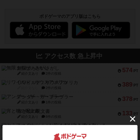
ボドゲーマのアプリ版はこちら
アクセス数 急上昇中
無限まちがいさがし
574
PT
紹介文あり
2件の投稿
リワイルド：サウスアメリカ
389
PT
紹介文なし
2件の投稿
アンダー・ザ・テーブラー
378
PT
紹介文あり
1件の投稿
宵と暁の呪文書
133
PT
紹介文あり
8件の投稿
セミファイナル ～お前はまだ生きている～
103
PT
紹介文あり
1件の投稿
ワン・トゥ・ファイブ