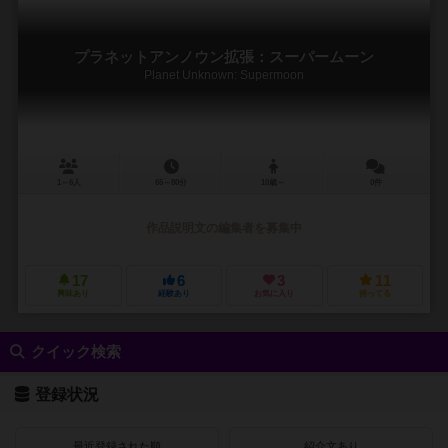
プラネットアンノウン拡張：スーパームーン
Planet Unknown: Supermoon
1～6人
65～80分
10歳～
0件
作品説明文の編集者を募集中
17
6
3
11
興味あり
経験あり
お気に入り
持ってる
クイック検索
登録状況
最近登録された順
紹介文あり