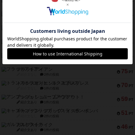
97
PT
紹介文あり
1件の投稿
南北戦争
91
PT
紹介文あり
1件の投稿
ふたつの城の物語
91
PT
紹介文あり
6件の投稿
ノームズ・アット・ナイト
88
PT
紹介文なし
1件の投稿
マーリン
76
PT
紹介文あり
6件の投稿
フラットアイアン
75
PT
紹介文なし
2件の投稿
トランスオリエント・エクスプレス
70
PT
紹介文なし
1件の投稿
アンブッシュ！：ムーブアウト！
59
PT
紹介文あり
1件の投稿
キャプテン・フリップ：イスラ・ボンバ
51
PT
紹介文なし
2件の投稿
ガルフストライク
46
PT
紹介文あり
1件の投稿