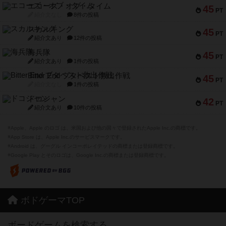
エコーズ・オブ・タイム
45
PT
紹介文なし
8件の投稿
スカルキング
45
PT
紹介文あり
12件の投稿
海兵隊
45
PT
紹介文あり
1件の投稿
Bitter End ブタペスト救出作戦
45
PT
紹介文なし
1件の投稿
ドコジャン
42
PT
紹介文あり
10件の投稿
※Apple、Apple のロゴ は、米国および他の国々で登録されたApple Inc.の商標です。
※App Store は、Apple Inc.のサービスマークです。
※Android は、グーグル インコーポレイテッドの商標または登録商標です。
※Google Play とそのロゴは、Google Inc.の商標または登録商標です。
ボドゲーマTOP
ボードゲームを検索する