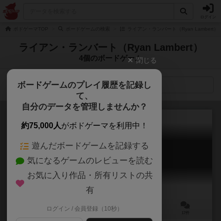
ログイン
ボドゲーマTOP
ボードゲームの検索
ライアン・ランバート（Ryan Lambert
ライアン・ランバート（Ryan Lambert）
4個のボードゲーム
閉じる
ボードゲームのプレイ履歴を記録し
検索メニュー
て、
自分のデータを管理しませんか？
約75,000人
がボドゲーマを利用中！
遊んだボードゲームを記録する
プラネットアンノウン
気になるゲームのレビューを読む
Planet Unknown
7.0
お気に入り作品・所有リストの共
有
ログイン / 会員登録（10秒）
1～6人
60～80分
13歳～
17件