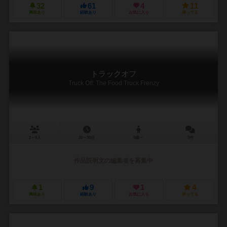
32
61
4
11
興味あり
経験あり
お気に入り
持ってる
トラックオフ
Truck Off: The Food Truck Frenzy
2～6人
20～30分
8歳～
0件
作品説明文の編集者を募集中
1
9
1
4
興味あり
経験あり
お気に入り
持ってる