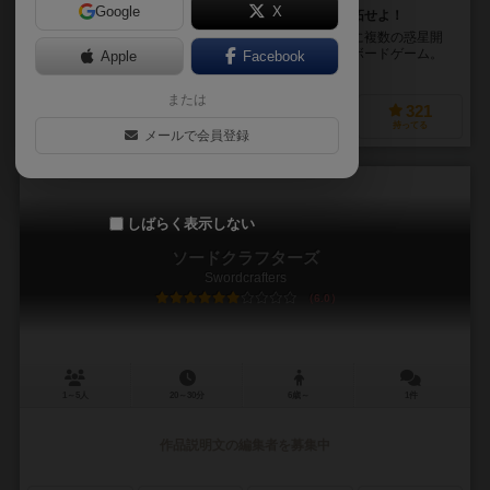
Google
X
タイル配置＋トラック進行のシナジーで、新惑星を開拓せよ！
資源を使い果たした地球から人類の未来を守るために複数の惑星開
発企業が選ばれ未知の惑星を開発するというテーマのボードゲーム。
Apple
Facebook
地球の資源が尽きた未来。人類の存亡は、この未...
または
258
548
147
321
興味あり
経験あり
お気に入り
持ってる
メールで会員登録
しばらく表示しない
ソードクラフターズ
Swordcrafters
6.0
1～5人
20～30分
6歳～
1件
作品説明文の編集者を募集中