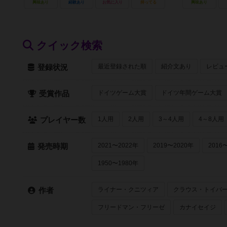
興味あり
経験あり
お気に入り
持ってる
興味あり
クイック検索
最近登録された順
紹介文あり
レビュ
登録状況
ドイツゲーム大賞
ドイツ年間ゲーム大賞
受賞作品
1人用
2人用
3～4人用
4～8人用
プレイヤー数
2021〜2022年
2019〜2020年
2016
発売時期
1950〜1980年
ライナー・クニツィア
クラウス・トイバ
作者
フリードマン・フリーゼ
カナイセイジ