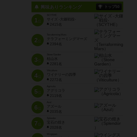
興味ありランキング
トップ50
SCYTHE
1
サイズ -大鎌戦役-
位
2415名
Terraforming Mars
2
テラフォーミングマーズ
位
2394名
Stone Garden
3
枯山水
位
2281名
Viticulture
4
ワイナリーの四季
位
2272名
Agricola
5
アグリコラ
位
2119名
Azul
6
アズール
位
2035名
Splendor
7
宝石の煌き
位
2028名
Wingspan