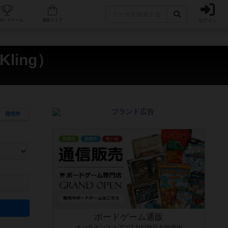
ログイン
カフェ/店舗
人気ボードゲーム
通販ストア
ling）
発売年
ます。マニュアルを読む時間や参加者へのルール説明時間は含まれていないため、初めて遊
できるよう、中世ファンタジー・クッキング・海賊同士の対決など、ゲームコンセプトを絞
にボードゲームに慣れている方向けの絞込機能です。例えば「ダイスロール」はランダム値
ボードゲーム通販
オンラインストアで7,500商品を販売中