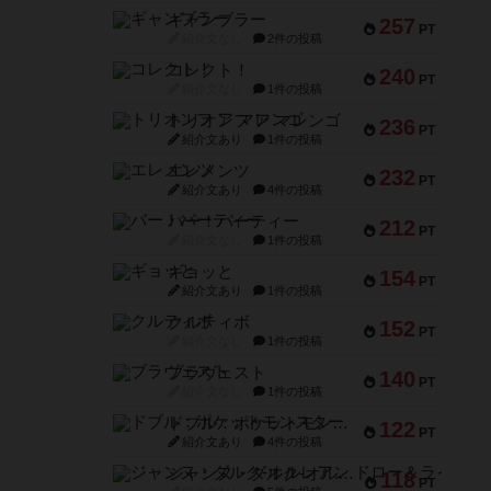
ギャンブラー
257
PT
紹介文なし
2件の投稿
コレクト！
240
PT
紹介文なし
1件の投稿
トリオンフ ア マレンゴ
236
PT
紹介文あり
1件の投稿
エレメンツ
232
PT
紹介文あり
4件の投稿
バー！パーティー
212
PT
紹介文なし
1件の投稿
ギョッと
154
PT
紹介文あり
1件の投稿
クルティボ
152
PT
紹介文なし
1件の投稿
ブラヴェスト
140
PT
紹介文なし
1件の投稿
ドブル：ポケットモンスター
122
PT
紹介文あり
4件の投稿
ジャンヌ・ダルク-オルレアン ドロー＆ライト
118
PT