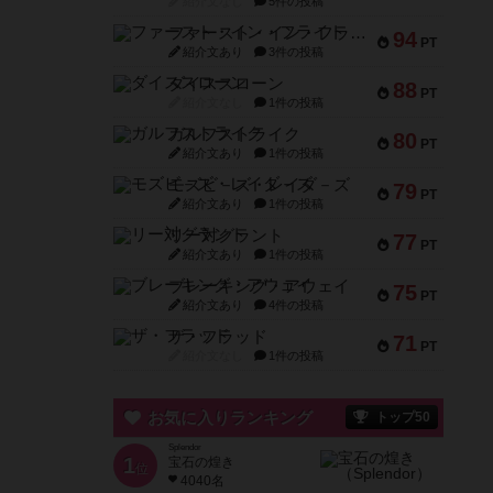
紹介文なし
5件の投稿
ファースト・イン・フライト
94
PT
紹介文あり
3件の投稿
ダイススローン
88
PT
紹介文なし
1件の投稿
ガルフストライク
80
PT
紹介文あり
1件の投稿
モズビ－ズ・レイダ－ズ
79
PT
紹介文あり
1件の投稿
リー対グラント
77
PT
紹介文あり
1件の投稿
ブレーキング・アウェイ
75
PT
紹介文あり
4件の投稿
ザ・フラッド
71
PT
紹介文なし
1件の投稿
お気に入りランキング
トップ50
Splendor
1
宝石の煌き
位
4040名