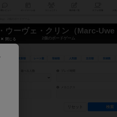
索
新着レビュー
ボードゲーム会
コミュニティ
掲示板一覧
ling） 2個のボードゲーム
ウーヴェ・クリン（Marc-Uwe K
2個のボードゲーム
閉じる
、
更新順
レート順
登録順
人気順
注目順
投稿数
ワード検索ができます。
検索できます。
プレイ対象人数に含まれるボードゲームを指定します。
目安となる所要時間を指定することができ
遊べる人数
プレイ時間
物などモチーフ・ストーリーを指定することができます。直感的にゲームシステムを理解
ゲーム性を構成するコアシステムです。主
バー
メカニクス
リセット