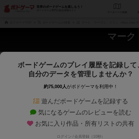
世界のボードゲームを楽しもう！
ボードゲーム専門の総合情報サイト
データベース
検
ボドゲーマTOP
ボードゲームの検索
マーク・ウーヴェ・クリン（Marc-Uwe K
マーク・
ボードゲームのプレイ履歴を記録して
さくさく表示
じっくり表示
自分のデータを管理しませんか？
商品名、商品説明文、デザイナー名、テーマ名、メカニクス名を対象にフリー
ゲームデザイナー名を指定して
フリーワード
ゲームデザイナー
約75,000人
がボドゲーマを利用中！
遊んだボードゲームを記録する
対象年齢を指定します。
世界観や登場人
対象年齢
テーマ/フレー
気になるゲームのレビューを読む
お気に入り作品・所有リストの共有
ログイン / 会員登録（10秒）