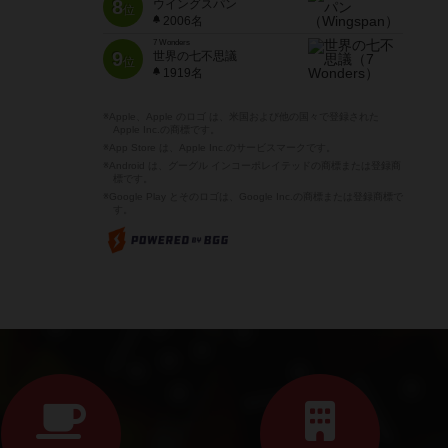
8
ウイングスパン
位
2006名
7 Wonders
9
世界の七不思議
位
1919名
※Apple、Apple のロゴ は、米国および他の国々で登録された
Apple Inc.の商標です。
※App Store は、Apple Inc.のサービスマークです。
※Android は、グーグル インコーポレイテッドの商標または登録商
標です。
※Google Play とそのロゴは、Google Inc.の商標または登録商標で
す。