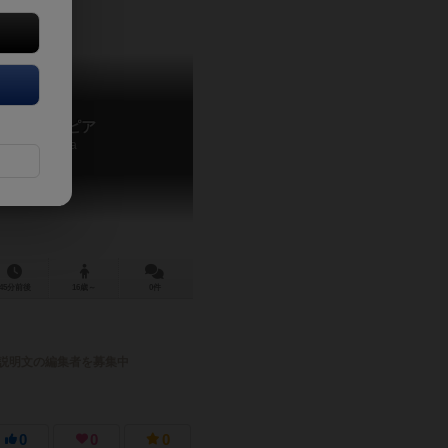
クイズトピア
Quiztopia
45分前後
16歳～
0件
説明文の編集者を募集中
0
0
0