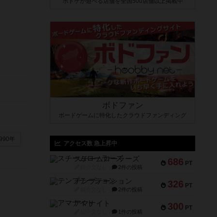
ボドゲが遊べる店舗を全国500店舗以上掲載中
ボドファン
ボードゲームに特化したクラウドファンディング
990年
アクセス数 急上昇中
スチームローラーズ
686
PT
紹介文なし
2件の投稿
テンプテーション
326
PT
紹介文なし
2件の投稿
アマナイト
300
PT
紹介文なし
1件の投稿