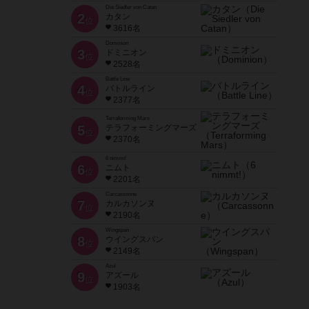
Die Siedler von Catan
2
カタン
位
3616名
Dominion
3
ドミニオン
位
2528名
Battle Line
4
バトルライン
位
2377名
Terraforming Mars
5
テラフォーミングマーズ
位
2370名
6 nimmt!
6
ニムト
位
2201名
Carcassonne
7
カルカソンヌ
位
2190名
Wingspan
8
ウイングスパン
位
2149名
Azul
9
アズール
位
1903名