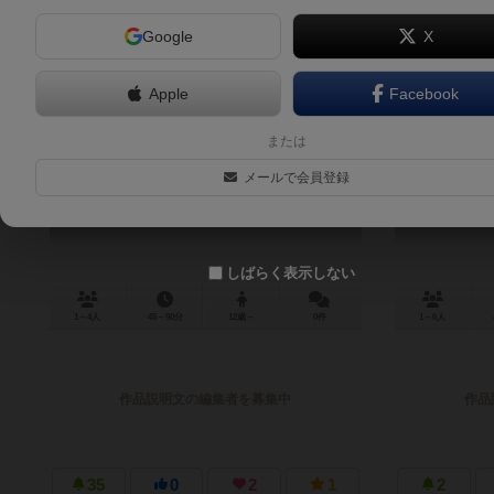
Google
X
Apple
Facebook
脱出：ザ・ゲーム カンガルー拡張
または
EXIT: Das Spiel – Die Känguru-Eskapaden
メールで会員登録
しばらく表示しない
1～4人
45～90分
12歳～
0件
1～6人
作品説明文の編集者を募集中
作品
35
0
2
1
2