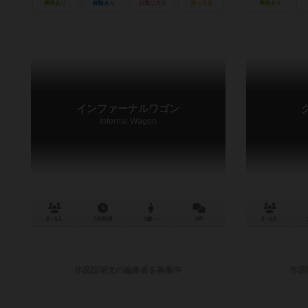
興味あり
経験あり
お気に入り
持ってる
興味あり
インファーナルワゴン
Infernal Wagon
2～5人
7分前後
7歳～
0件
3～6人
作品説明文の編集者を募集中
作品