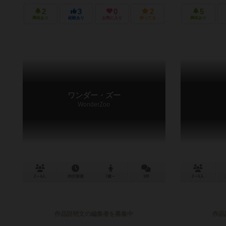
2
3
0
2
5
興味あり
経験あり
お気に入り
持ってる
興味あり
ワンダー・ズー
WonderZoo
2～4人
20分前後
7歳～
1件
2～6人
作品説明文の編集者を募集中
作品