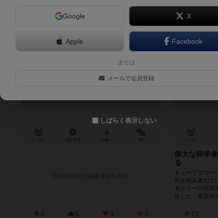
Google
X
Apple
Facebook
エピック・メレ
マリー・キ
または
Epic Melee
軌跡を辿っ
メールで会員登録
In th
しばらく表示しない
3～6人
20分前後
10歳～
0件
2～4人
偉大な科学者
る
キューブタワー
作品説明文の編集者を募集中
究を積み重ねて
キュリーの生涯
合した、教育的で
0
1
0
1
23