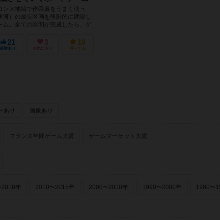
ロンヌ地域で作業員をうまく使っ
運河）の最長区画を段階的に建設し
ーム。全ての区間が完成したら、ゲ
ーム終了時に、獲得した...
21
3
19
経験あり
お気に入り
持ってる
ーあり
画像あり
フランス年間ゲーム大賞
ゲームマーケット大賞
〜2018年
2010〜2015年
2000〜2010年
1990〜2000年
1980〜1