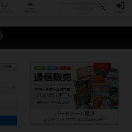
ログイン
カフェ/店舗
人気ボードゲーム
通販ストア
y）
発売年
ます。マニュアルを読む時間や参加者へのルール説明時間は含まれていないため、初めて遊
できるよう、中世ファンタジー・クッキング・海賊同士の対決など、ゲームコンセプトを絞
にボードゲームに慣れている方向けの絞込機能です。例えば「ダイスロール」はランダム値
ボードゲーム通販
オンラインストアで7,500商品を販売中