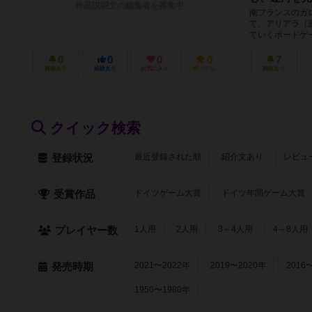
作品説明文の編集者を募集中
南フランスのガ
て、アリアラ（
ていくボードゲ
ーム終了です。ゲ
0
0
0
0
7
興味あり
経験あり
お気に入り
持ってる
興味あり
クイック検索
最近登録された順
紹介文あり
レビュ
登録状況
ドイツゲーム大賞
ドイツ年間ゲーム大賞
受賞作品
1人用
2人用
3～4人用
4～8人用
プレイヤー数
2021〜2022年
2019〜2020年
2016
発売時期
1950〜1980年