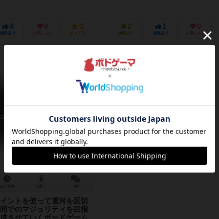
4
0
3
2
1
0
経験あり
お気に入り
持ってる
興味あり
経験あり
お気に入り
アリアラ
iala: Canal de Garonne
30分前後
8歳～
4件
イントを使って運河を区切
間でのマジョリティを目指
成させていくボードゲーム