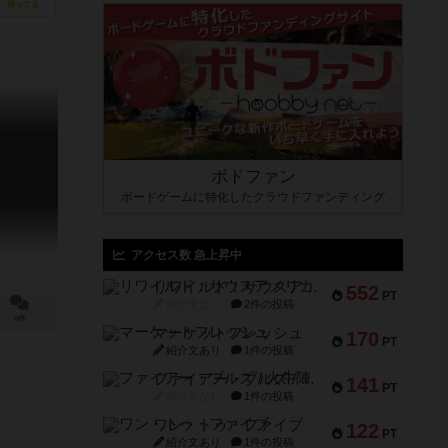
持ってる
ボドファン
ボードゲームに特化したクラウドファンディング
アクセス数 急上昇中
リワイルド：サウスアメリカ
552
PT
紹介文なし
2件の投稿
0件
マーケットフレッシュ
170
PT
紹介文あり
1件の投稿
ファイアー・ブルズ / 火牛陣
141
PT
紹介文なし
1件の投稿
ワン・トゥ・ファイブ
122
PT
紹介文あり
1件の投稿