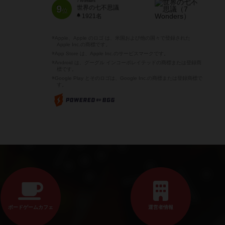
7 Wonders
9
世界の七不思議
位
1921名
※Apple、Apple のロゴ は、米国および他の国々で登録された
Apple Inc.の商標です。
※App Store は、Apple Inc.のサービスマークです。
※Android は、グーグル インコーポレイテッドの商標または登録商
標です。
※Google Play とそのロゴは、Google Inc.の商標または登録商標で
す。
ボードゲームカフェ
運営者情報