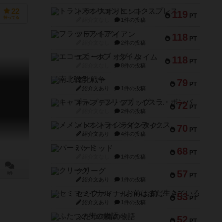
トランスオリエント・エクスプレス
22
119
PT
持ってる
紹介文なし
1件の投稿
フラットアイアン
118
PT
紹介文なし
2件の投稿
エコーズ・オブ・タイム
118
PT
紹介文なし
8件の投稿
南北戦争
79
PT
紹介文あり
1件の投稿
キャプテン・フリップ：イスラ・ボンバ
72
PT
紹介文なし
2件の投稿
メメントオンラインタクティクス
70
PT
紹介文あり
4件の投稿
パーミッド
68
PT
紹介文なし
1件の投稿
クリーグ
57
0件
PT
紹介文あり
1件の投稿
セミファイナル ～お前はまだ生きている～
53
PT
紹介文あり
1件の投稿
ふたつの街の物語
52
PT