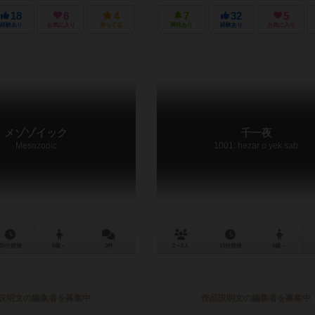
18
6
4
7
32
5
経験あり
お気に入り
持ってる
興味あり
経験あり
お気に入り
メゾゾイック
千一夜
Mesozooic
1001: hezar o yek sab
20分前後
8歳～
0件
2～5人
15分前後
4歳～
説明文の編集者を募集中
作品説明文の編集者を募集中