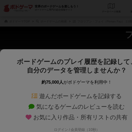
世界のボードゲームを楽しもう！
ボードゲーム専門の総合情報サイト
データベース
検
ボドゲーマTOP
ボードゲームの検索
フロリアン・フェイ（Florian Fay） 1
フ
ボードゲームのプレイ履歴を記録して
さくさく表示
じっくり表示
自分のデータを管理しませんか？
商品名、商品説明文、デザイナー名、テーマ名、メカニクス名を対象にフリー
ゲームデザイナー名を指定して
フリーワード
ゲームデザイナー
約75,000人
がボドゲーマを利用中！
遊んだボードゲームを記録する
対象年齢を指定します。
世界観や登場人
対象年齢
テーマ/フレー
気になるゲームのレビューを読む
お気に入り作品・所有リストの共有
ログイン / 会員登録（10秒）