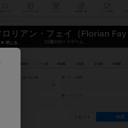
索
新着レビュー
ボードゲーム会
コミュニティ
掲示板一覧
1個のボードゲーム
ロリアン・フェイ（Florian Fa
11個のボードゲーム
閉じる
、
更新順
レート順
登録順
人気順
注目順
投稿数
ワード検索ができます。
検索できます。
プレイ対象人数に含まれるボードゲームを指定します。
目安となる所要時間を指定することができ
遊べる人数
プレイ時間
物などモチーフ・ストーリーを指定することができます。直感的にゲームシステムを理解
ゲーム性を構成するコアシステムです。主
バー
メカニクス
リセット