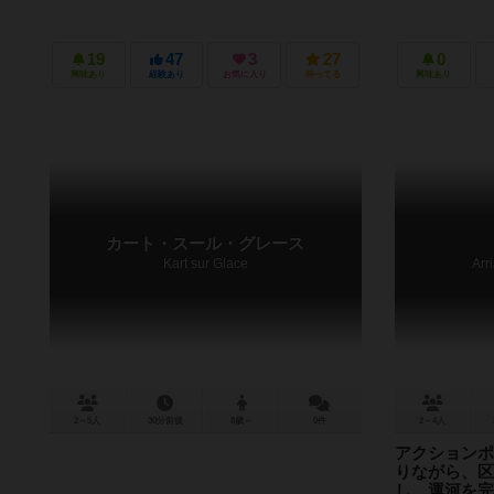
19
47
3
27
0
興味あり
経験あり
お気に入り
持ってる
興味あり
カート・スール・グレース
Kart sur Glace
Arr
2～5人
30分前後
8歳～
0件
2～4人
アクションポ
りながら、区
し、運河を完