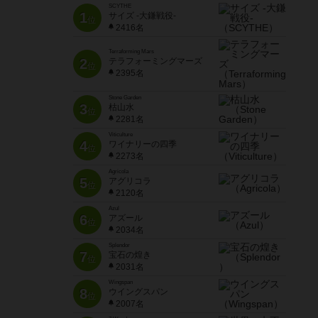
SCYTHE
1
サイズ -大鎌戦役-
位
2416名
Terraforming Mars
2
テラフォーミングマーズ
位
2395名
Stone Garden
3
枯山水
位
2281名
Viticulture
4
ワイナリーの四季
位
2273名
Agricola
5
アグリコラ
位
2120名
Azul
6
アズール
位
2034名
Splendor
7
宝石の煌き
位
2031名
Wingspan
8
ウイングスパン
位
2007名