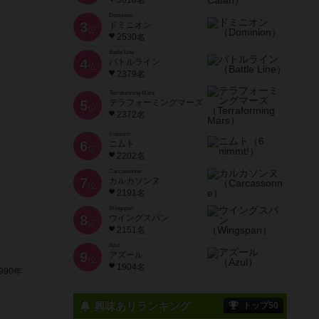
3618名
Dominion
3
ドミニオン
位
2530名
Battle Line
4
バトルライン
位
2379名
Terraforming Mars
5
テラフォーミングマーズ
位
2372名
6 nimmt!
6
ニムト
位
2202名
Carcassonne
7
カルカソンヌ
位
2191名
Wingspan
8
ウイングスパン
位
2151名
Azul
9
アズール
位
1904名
990年
興味ありランキング
トップ50