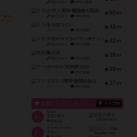
紹介文あり
18件の投稿
クランク! ：冒険者たち（拡張）
50
PT
紹介文あり
4件の投稿
6
持ってる
とうほうの！
42
PT
紹介文なし
1件の投稿
スターマイン・ラミー ポケット
42
PT
紹介文あり
2件の投稿
海兵隊
39
PT
紹介文あり
1件の投稿
スーパーストア3000
39
PT
紹介文なし
1件の投稿
フリップ７：復讐心とともに
37
PT
紹介文なし
2件の投稿
お気に入りランキング
トップ50
Splendor
1
宝石の煌き
位
4042名
Die Siedler von Catan
2
カタン
位