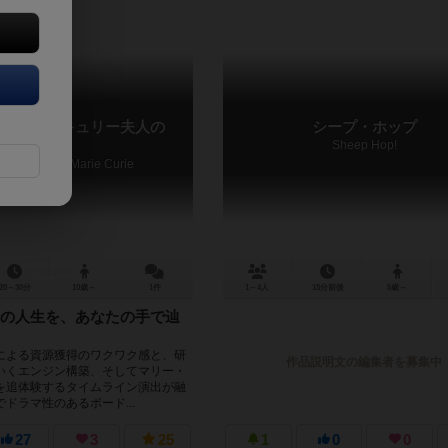
ュリー：キュリー夫人の
シープ・ホップ
て
Sheep Hop!
e Footsteps of Marie Curie
20～30分
10歳～
1件
1～4人
15分前後
5歳～
の人生を、あなたの手で辿
による資源獲得のワクワク感と、研
作品説明文の編集者を募集中
いくエンジン構築、そしてマリー・
を追体験するタイムライン演出が融
ドラマ性のあるボード...
27
3
25
1
0
0