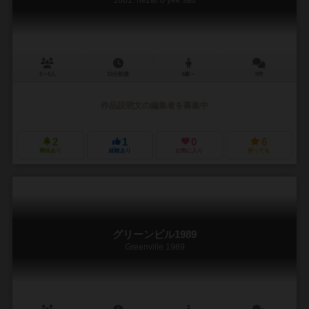
2～5人
15分前後
4歳～
0件
作品説明文の編集者を募集中
2
1
0
6
興味あり
経験あり
お気に入り
持ってる
グリーンビル1989
Greenville 1989