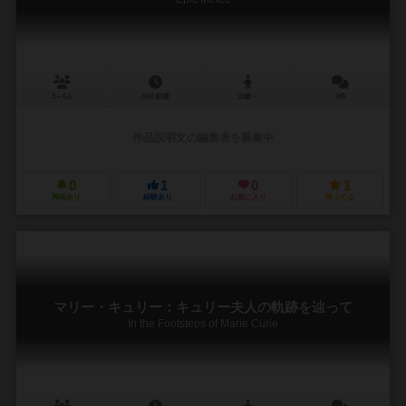
3～6人
20分前後
10歳～
0件
作品説明文の編集者を募集中
0
1
0
1
興味あり
経験あり
お気に入り
持ってる
マリー・キュリー：キュリー夫人の軌跡を辿って
In the Footsteps of Marie Curie