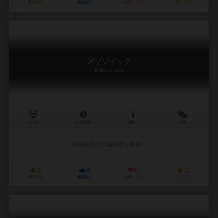
興味あり
経験あり
お気に入り
持ってる
メゾゾイック
Mesozooic
2～6人
20分前後
8歳～
0件
作品説明文の編集者を募集中
0
4
0
3
興味あり
経験あり
お気に入り
持ってる