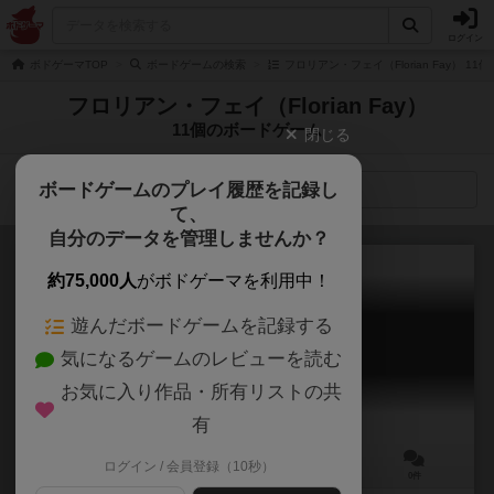
ログイン
ボドゲーマTOP
ボードゲームの検索
フロリアン・フェイ（Florian Fay） 1
フロリアン・フェイ（Florian Fay）
11個のボードゲーム
閉じる
ボードゲームのプレイ履歴を記録し
検索メニュー
て、
自分のデータを管理しませんか？
約75,000人
がボドゲーマを利用中！
遊んだボードゲームを記録する
カート・スール・グレース
気になるゲームのレビューを読む
Kart sur Glace
お気に入り作品・所有リストの共
有
ログイン / 会員登録（10秒）
2～5人
30分前後
8歳～
0件