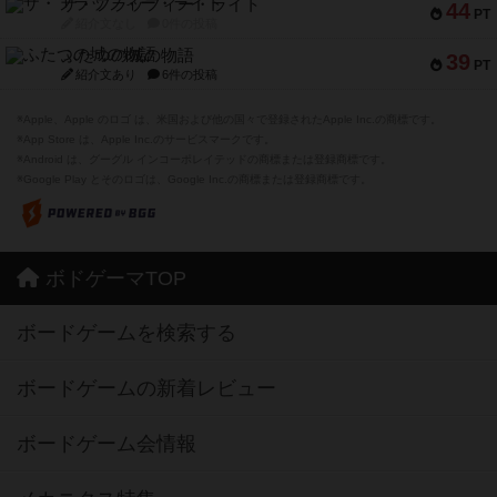
ザ・フラッフィー・ライト
44
PT
紹介文なし
0件の投稿
ふたつの城の物語
39
PT
紹介文あり
6件の投稿
※Apple、Apple のロゴ は、米国および他の国々で登録されたApple Inc.の商標です。
※App Store は、Apple Inc.のサービスマークです。
※Android は、グーグル インコーポレイテッドの商標または登録商標です。
※Google Play とそのロゴは、Google Inc.の商標または登録商標です。
ボドゲーマTOP
ボードゲームを検索する
ボードゲームの新着レビュー
ボードゲーム会情報