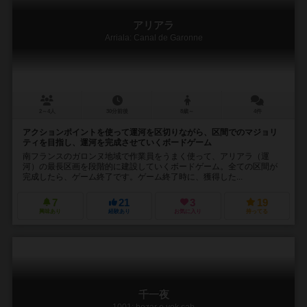
アリアラ
Arriala: Canal de Garonne
2～4人
30分前後
8歳～
4件
アクションポイントを使って運河を区切りながら、区間でのマジョリ
ティを目指し、運河を完成させていくボードゲーム
南フランスのガロンヌ地域で作業員をうまく使って、アリアラ（運
河）の最長区画を段階的に建設していくボードゲーム。全ての区間が
完成したら、ゲーム終了です。ゲーム終了時に、獲得した...
7
21
3
19
興味あり
経験あり
お気に入り
持ってる
千一夜
1001: hezar o yek sab