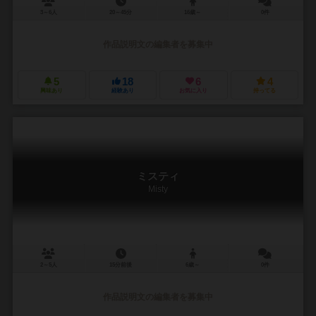
3～6人
20～45分
16歳～
0件
作品説明文の編集者を募集中
5
18
6
4
興味あり
経験あり
お気に入り
持ってる
ミスティ
Misty
2～5人
15分前後
6歳～
0件
作品説明文の編集者を募集中