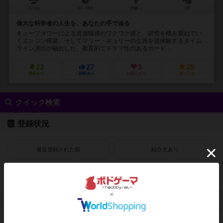
2～4人
20～30分
10歳～
1件
偉大な科学者の人生を、あなたの手で辿る
キューブタワーによる資源獲得のワクワク感と、研究を積み重ねてい
くエンジン構築、そしてマリー・キュリーの生涯を追体験するタイム
ライン演出が融合した、教育的でドラマ性のあるボード...
23
27
3
25
興味あり
経験あり
お気に入り
持ってる
クイック検索
登録状況
最近登録された順
紹介文あり
レビューあり
画像あり
受賞作品