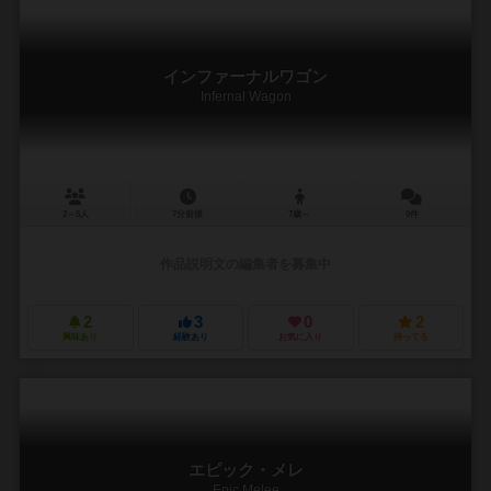
インファーナルワゴン
Infernal Wagon
2～5人
7分前後
7歳～
0件
作品説明文の編集者を募集中
2
3
0
2
興味あり
経験あり
お気に入り
持ってる
エピック・メレ
Epic Melee