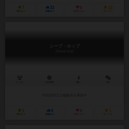
7
32
5
22
興味あり
経験あり
お気に入り
持ってる
シープ・ホップ
Sheep Hop!
1～4人
15分前後
5歳～
0件
作品説明文の編集者を募集中
1
0
0
1
興味あり
経験あり
お気に入り
持ってる