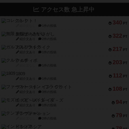
アクセス数 急上昇中
コレクト！
340
PT
紹介文なし
1件の投稿
無限まちがいさがし
322
PT
紹介文あり
2件の投稿
ガルフストライク
217
PT
紹介文あり
1件の投稿
クルティボ
203
PT
紹介文なし
1件の投稿
1809
112
PT
紹介文あり
1件の投稿
ファースト・イン・フライト
108
PT
紹介文あり
3件の投稿
モズビ－ズ・レイダ－ズ
94
PT
紹介文あり
1件の投稿
テンプテーション
79
PT
紹介文なし
2件の投稿
インドネシア
78