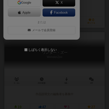
Google
X
作品説明文の編集者を募集中
Apple
Facebook
0
0
0
0
または
興味あり
経験あり
お気に入り
持ってる
メールで会員登録
しばらく表示しない
ワンダー・ズー
WonderZoo
2～4人
20分前後
7歳～
1件
作品説明文の編集者を募集中
19
47
3
27