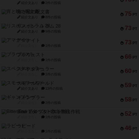
PT
紹介文あり
2件の投稿
宵と暁の呪文書
75
PT
紹介文あり
8件の投稿
リスボン・トラム 28
73
PT
紹介文あり
9件の投稿
アマナイト
73
PT
紹介文なし
1件の投稿
ブラヴェスト
66
PT
紹介文なし
1件の投稿
スペクタキュラー
60
PT
紹介文なし
1件の投稿
スモールワールド
59
PT
紹介文あり
13件の投稿
ギャンブラー
58
PT
紹介文なし
2件の投稿
Bitter End ブタペスト救出作戦
52
PT
紹介文なし
1件の投稿
ラピード
46
PT
紹介文なし
1件の投稿