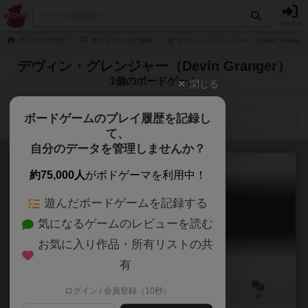
ログイン
ボドゲーマTOP
ボードゲームの検索
デヴィン・グレンジャー（Devin Grange
デヴィン・グレンジャー（Devin Granger）
1個のボードゲーム
閉じる
ボードゲームのプレイ履歴を記録し
検索メニュー
て、
自分のデータを管理しませんか？
約75,000人
がボドゲーマを利用中！
遊んだボードゲームを記録する
ギャングの絆
気になるゲームのレビューを読む
MOB TIES: The Board Game
お気に入り作品・所有リストの共
有
ログイン / 会員登録（10秒）
3～6人
90～120分
13歳～
0件