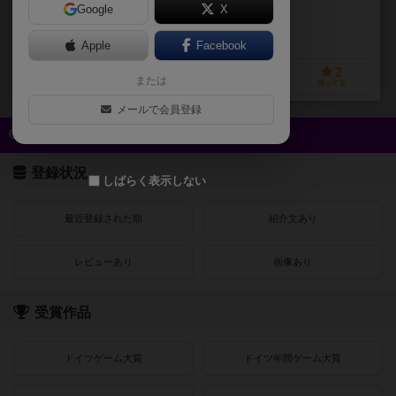
Google
X
作品説明文の編集者を募集中
Apple
Facebook
4
0
0
2
または
興味あり
経験あり
お気に入り
持ってる
メールで会員登録
クイック検索
登録状況
しばらく表示しない
最近登録された順
紹介文あり
レビューあり
画像あり
受賞作品
ドイツゲーム大賞
ドイツ年間ゲーム大賞