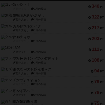
コレクト！
340
PT
紹介文なし
1件の投稿
無限まちがいさがし
322
PT
紹介文あり
2件の投稿
ガルフストライク
217
PT
紹介文あり
1件の投稿
クルティボ
203
PT
紹介文なし
1件の投稿
1809
112
PT
紹介文あり
1件の投稿
ファースト・イン・フライト
108
PT
紹介文あり
3件の投稿
モズビ－ズ・レイダ－ズ
94
PT
紹介文あり
1件の投稿
テンプテーション
79
PT
紹介文なし
2件の投稿
インドネシア
78
PT
紹介文あり
2件の投稿
宵と暁の呪文書
75
PT