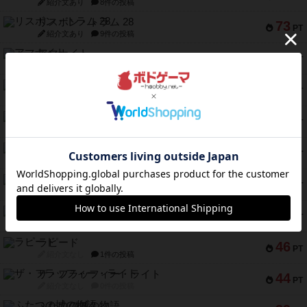
紹介文あり
8件の投稿
リスボン・トラム 28
73
PT
紹介文あり
9件の投稿
アマナイト
73
PT
紹介文なし
1件の投稿
ブラヴェスト
66
PT
紹介文なし
1件の投稿
スペクタキュラー
60
PT
紹介文なし
1件の投稿
スモールワールド
59
PT
紹介文あり
13件の投稿
ギャンブラー
58
PT
紹介文なし
2件の投稿
Bitter End ブタペスト救出作戦
52
PT
紹介文なし
1件の投稿
ラピード
46
PT
紹介文なし
1件の投稿
ザ・フラッフィー・ライト
44
PT
紹介文なし
0件の投稿
ふたつの城の物語