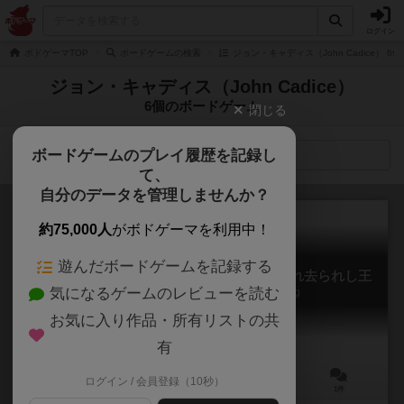
ログイン
ボドゲーマTOP
ボードゲームの検索
ジョン・キャディス（John Cadice） 
ジョン・キャディス（John Cadice）
6個のボードゲーム
閉じる
ボードゲームのプレイ履歴を記録し
検索メニュー
て、
自分のデータを管理しませんか？
約75,000人
がボドゲーマを利用中！
遊んだボードゲームを記録する
スーパーダンジョンエクスプローラー：忘れ去られし王
気になるゲームのレビューを読む
Super Dungeon Explore: Forgotten King
お気に入り作品・所有リストの共
有
ログイン / 会員登録（10秒）
1～6人
90～120分
10歳～
1件