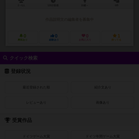
2～6人
120分前後
10歳～
0件
作品説明文の編集者を募集中
0
0
0
1
興味あり
経験あり
お気に入り
持ってる
クイック検索
登録状況
最近登録された順
紹介文あり
レビューあり
画像あり
受賞作品
ドイツゲーム大賞
ドイツ年間ゲーム大賞