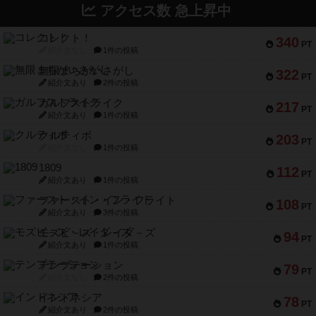
アクセス数 急上昇中
コレクト！
340
PT
紹介文なし
1件の投稿
無限まちがいさがし
322
PT
紹介文あり
2件の投稿
ガルフストライク
217
PT
紹介文あり
1件の投稿
クルティボ
203
PT
紹介文なし
1件の投稿
1809
112
PT
紹介文あり
1件の投稿
ファースト・イン・フライト
108
PT
紹介文あり
3件の投稿
モズビ－ズ・レイダ－ズ
94
PT
紹介文あり
1件の投稿
テンプテーション
79
PT
紹介文なし
2件の投稿
インドネシア
78
PT
紹介文あり
2件の投稿