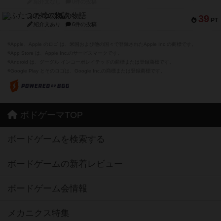
紹介文なし
0件の投稿
ふたつの城の物語
39
PT
紹介文あり
6件の投稿
※Apple、Apple のロゴ は、米国および他の国々で登録されたApple Inc.の商標です。
※App Store は、Apple Inc.のサービスマークです。
※Android は、グーグル インコーポレイテッドの商標または登録商標です。
※Google Play とそのロゴは、Google Inc.の商標または登録商標です。
ボドゲーマTOP
ボードゲームを検索する
ボードゲームの新着レビュー
ボードゲーム会情報
メカニクス特集