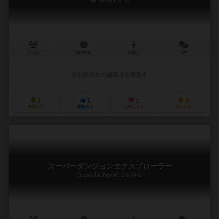
2～6人
60分前後
16歳～
2件
作品説明文の編集者を募集中
1
1
1
4
興味あり
経験あり
お気に入り
持ってる
スーパーダンジョンエクスプローラー
Super Dungeon Explore