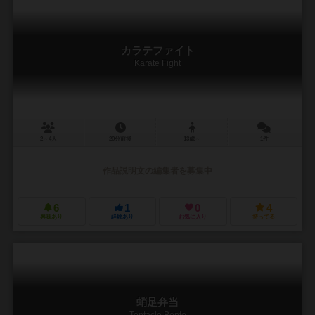
カラテファイト
Karate Fight
2～4人
20分前後
13歳～
1件
作品説明文の編集者を募集中
6
1
0
4
興味あり
経験あり
お気に入り
持ってる
蛸足弁当
Tentacle Bento