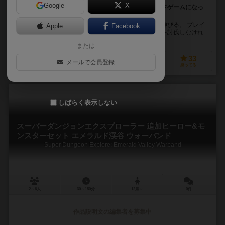
Google
X
古の王を討伐せよ。もしコンピューターゲームがボードゲームになっ
たら！？
美しき女神に寵愛された土地クリスタリアに魔の手が伸びる。 プレイ
Apple
Facebook
ヤーはヒーローとなり皆で協力し、忘れられし古の王を討伐しなけれ
ばならない。 群がる雑魚をなぎ倒し、装備を手...
または
48
18
4
33
メールで会員登録
興味あり
経験あり
お気に入り
持ってる
しばらく表示しない
スーパーダンジョンエクスプローラー 追加ヒーロー&モ
ンスターセット エメラルド渓谷 ウォーバンド
Super Dungeon Explore: Emerald Valley Warband
2～6人
30～150分
12歳～
0件
作品説明文の編集者を募集中