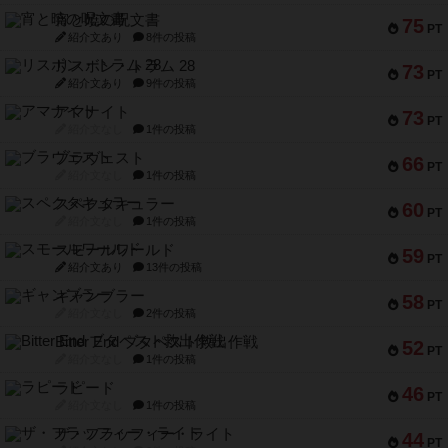
宵と暁の呪文書
75
PT
紹介文あり
8件の投稿
リスボン・トラム 28
73
PT
紹介文あり
9件の投稿
アマナイト
73
PT
紹介文なし
1件の投稿
ブラヴェスト
66
PT
紹介文なし
1件の投稿
スペクタキュラー
60
PT
紹介文なし
1件の投稿
スモールワールド
59
PT
紹介文あり
13件の投稿
ギャンブラー
58
PT
紹介文なし
2件の投稿
Bitter End ブタペスト救出作戦
52
PT
紹介文なし
1件の投稿
ラピード
46
PT
紹介文なし
1件の投稿
ザ・フラッフィー・ライト
44
PT