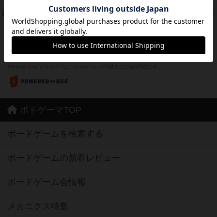
ふたつの城の物語
39
PT
紹介文あり
6件の投稿
※Apple、Apple のロゴ は、米国および他の国々で登録されたApple Inc.の商標です。
※App Store は、Apple Inc.のサービスマークです。
※Android は、グーグル インコーポレイテッドの商標または登録商標です。
※Google Play とそのロゴは、Google Inc.の商標または登録商標です。
ボドゲーマTOP
ボードゲームを検索する
ボードゲームの新着レビュー
ボードゲーム会情報
メカニクス特集