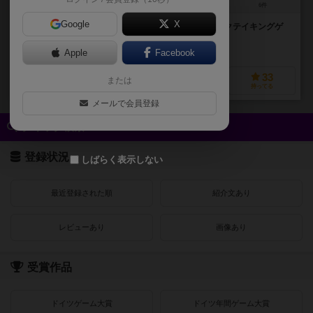
3～4人
20～40分
10歳～
6件
Google
X
ハーツとオーヘルを合わせたようなシンプルなトリックテイキングゲ
ーム。
保険のようなマーカーが特徴的なトリテです。
Apple
Facebook
6
73
6
33
または
興味あり
経験あり
お気に入り
持ってる
メールで会員登録
クイック検索
登録状況
しばらく表示しない
最近登録された順
紹介文あり
レビューあり
画像あり
受賞作品
ドイツゲーム大賞
ドイツ年間ゲーム大賞