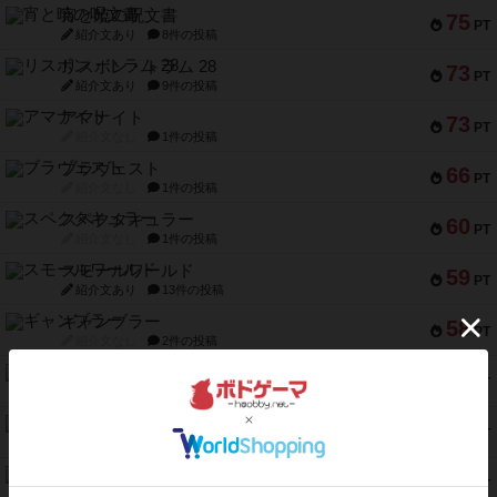
宵と暁の呪文書
75
PT
紹介文あり
8件の投稿
リスボン・トラム 28
73
PT
紹介文あり
9件の投稿
アマナイト
73
PT
紹介文なし
1件の投稿
ブラヴェスト
66
PT
紹介文なし
1件の投稿
スペクタキュラー
60
PT
紹介文なし
1件の投稿
スモールワールド
59
PT
紹介文あり
13件の投稿
ギャンブラー
58
PT
紹介文なし
2件の投稿
Bitter End ブタペスト救出作戦
52
PT
紹介文なし
1件の投稿
ラピード
46
PT
紹介文なし
1件の投稿
ザ・フラッフィー・ライト
44
PT
紹介文なし
0件の投稿