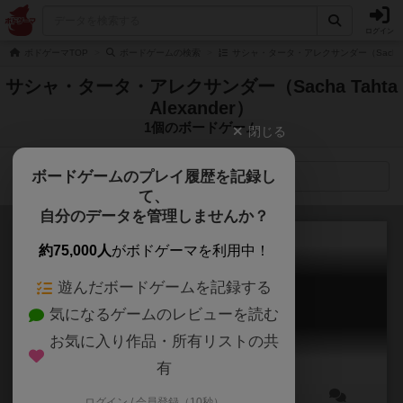
ログイン
ボドゲーマTOP
ボードゲームの検索
サシャ・タータ・アレクサンダー（Sacha Tah
サシャ・タータ・アレクサンダー（Sacha Tahta
Alexander）
1個のボードゲーム
閉じる
ボードゲームのプレイ履歴を記録し
検索メニュー
て、
自分のデータを管理しませんか？
約75,000人
がボドゲーマを利用中！
遊んだボードゲームを記録する
セントパトリック
気になるゲームのレビューを読む
St Patrick
6.2
お気に入り作品・所有リストの共
有
ログイン / 会員登録（10秒）