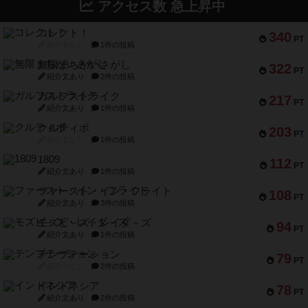
アクセス数 急上昇中
コレクト！
340
PT
紹介文なし
1件の投稿
無限まちがいさがし
322
PT
紹介文あり
2件の投稿
ガルフストライク
217
PT
紹介文あり
1件の投稿
クルティボ
203
PT
紹介文なし
1件の投稿
1809
112
PT
紹介文あり
1件の投稿
ファースト・イン・フライト
108
PT
紹介文あり
3件の投稿
モズビ－ズ・レイダ－ズ
94
PT
紹介文あり
1件の投稿
テンプテーション
79
PT
紹介文なし
2件の投稿
インドネシア
78
PT
紹介文あり
2件の投稿