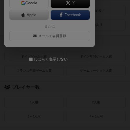
Google
X
最近登録された順
紹介文あり
Apple
Facebook
レビューあり
画像あり
または
メールで会員登録
受賞作品
ドイツゲーム大賞
ドイツ年間ゲーム大賞
しばらく表示しない
フランス年間ゲーム大賞
ゲームマーケット大賞
プレイヤー数
1人用
2人用
3～4人用
4～8人用