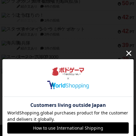
クランク! ：冒険者たち（拡張）
50
PT
紹介文あり
4件の投稿
とうほうの！
42
PT
紹介文なし
1件の投稿
スターマイン・ラミー ポケット
42
PT
紹介文あり
2件の投稿
海兵隊
39
PT
紹介文あり
1件の投稿
スーパーストア3000
39
PT
紹介文なし
1件の投稿
フリップ７：復讐心とともに
37
PT
紹介文なし
2件の投稿
※Apple、Apple のロゴ は、米国および他の国々で登録されたApple Inc.の商標です。
※App Store は、Apple Inc.のサービスマークです。
※Android は、グーグル インコーポレイテッドの商標または登録商標です。
※Google Play とそのロゴは、Google Inc.の商標または登録商標です。
ボドゲーマTOP