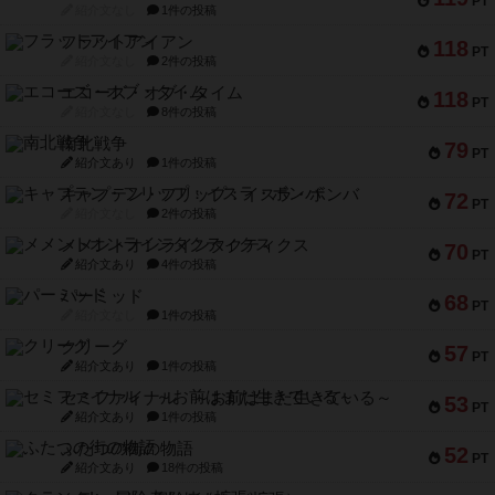
PT
紹介文なし
1件の投稿
フラットアイアン
118
PT
紹介文なし
2件の投稿
エコーズ・オブ・タイム
118
PT
紹介文なし
8件の投稿
南北戦争
79
PT
紹介文あり
1件の投稿
キャプテン・フリップ：イスラ・ボンバ
72
PT
紹介文なし
2件の投稿
メメントオンラインタクティクス
70
PT
紹介文あり
4件の投稿
パーミッド
68
PT
紹介文なし
1件の投稿
クリーグ
57
PT
紹介文あり
1件の投稿
セミファイナル ～お前はまだ生きている～
53
PT
紹介文あり
1件の投稿
ふたつの街の物語
52
PT
紹介文あり
18件の投稿