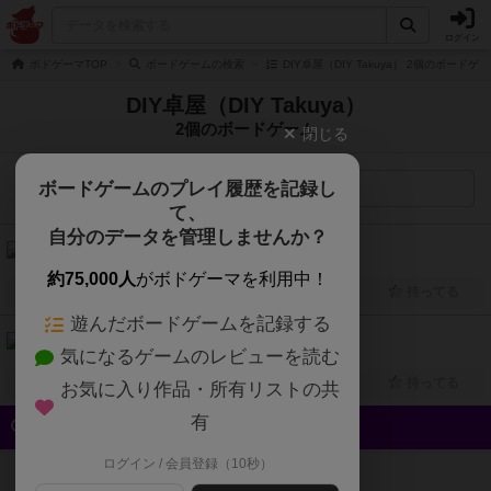
ログイン
ボドゲーマTOP
ボードゲームの検索
DIY卓屋（DIY Takuya） 2個のボードゲ
DIY卓屋（DIY Takuya）
2個のボードゲーム
閉じる
ボードゲームのプレイ履歴を記録し
検索メニュー
て、
自分のデータを管理しませんか？
カーリングダイス（Curling dice!）
2人～5人
5分～15分
4歳～
2018年～
約75,000人
がボドゲーマを利用中！
興味あり
経験あり
お気に入り
持ってる
遊んだボードゲームを記録する
蟻地獄（ARIZIGOKU）
気になるゲームのレビューを読む
2人用
15分～30分
12歳～
2018年～
興味あり
経験あり
お気に入り
持ってる
お気に入り作品・所有リストの共
有
クイック検索
ログイン / 会員登録（10秒）
登録状況