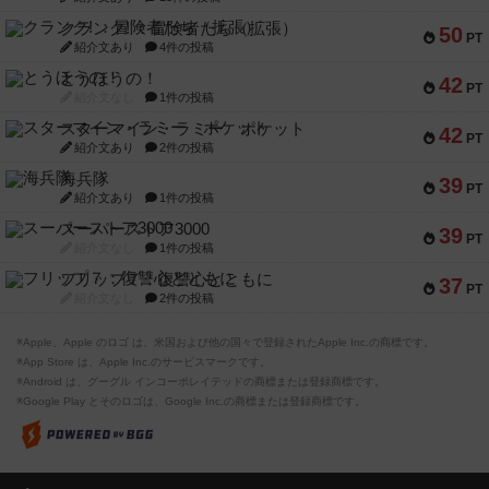
クランク! ：冒険者たち（拡張）
50
PT
紹介文あり
4件の投稿
とうほうの！
42
PT
紹介文なし
1件の投稿
スターマイン・ラミー ポケット
42
PT
紹介文あり
2件の投稿
海兵隊
39
PT
紹介文あり
1件の投稿
スーパーストア3000
39
PT
紹介文なし
1件の投稿
フリップ７：復讐心とともに
37
PT
紹介文なし
2件の投稿
※Apple、Apple のロゴ は、米国および他の国々で登録されたApple Inc.の商標です。
※App Store は、Apple Inc.のサービスマークです。
※Android は、グーグル インコーポレイテッドの商標または登録商標です。
※Google Play とそのロゴは、Google Inc.の商標または登録商標です。