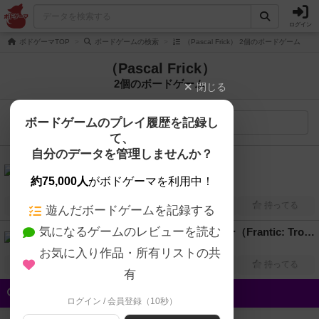
ログイン
ボドゲーマTOP
ボードゲームの検索
（Pascal Frick） 2個のボードゲーム
（Pascal Frick）
2個のボードゲーム
閉じる
ボードゲームのプレイ履歴を記録し
検索メニュー
て、
自分のデータを管理しませんか？
6.2
フランティック（Frantic）
約75,000人
がボドゲーマを利用中！
2人～8人
5分～45分
12歳～
2015年～
興味あり
経験あり
お気に入り
持ってる
遊んだボードゲームを記録する
気になるゲームのレビューを読む
フランティック：トラブルメーカー（Frantic: Troublemaker）
2人～8人
5分～45分
12歳～
2017年～
お気に入り作品・所有リストの共
興味あり
経験あり
お気に入り
持ってる
有
クイック検索
ログイン / 会員登録（10秒）