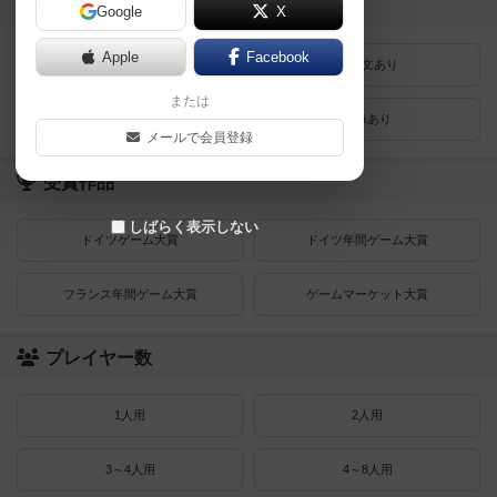
登録状況
Google
X
Apple
Facebook
最近登録された順
紹介文あり
または
レビューあり
画像あり
メールで会員登録
受賞作品
しばらく表示しない
ドイツゲーム大賞
ドイツ年間ゲーム大賞
フランス年間ゲーム大賞
ゲームマーケット大賞
プレイヤー数
1人用
2人用
3～4人用
4～8人用