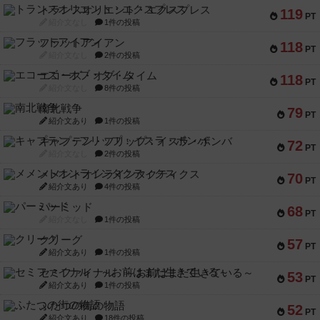
トランスオリエント・エクスプレス
119
PT
紹介文なし
1件の投稿
フラットアイアン
118
PT
紹介文なし
2件の投稿
エコーズ・オブ・タイム
118
PT
紹介文なし
8件の投稿
南北戦争
79
PT
紹介文あり
1件の投稿
キャプテン・フリップ：イスラ・ボンバ
72
PT
紹介文なし
2件の投稿
メメントオンラインタクティクス
70
PT
紹介文あり
4件の投稿
パーミッド
68
PT
紹介文なし
1件の投稿
クリーグ
57
PT
紹介文あり
1件の投稿
セミファイナル ～お前はまだ生きている～
53
PT
紹介文あり
1件の投稿
ふたつの街の物語
52
PT
紹介文あり
18件の投稿