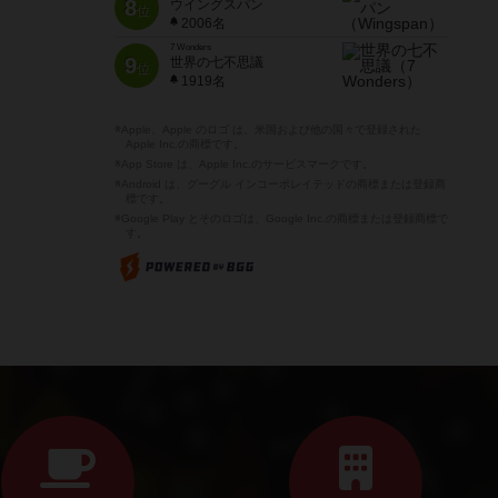
8
ウイングスパン
位
2006名
7 Wonders
9
世界の七不思議
位
1919名
※Apple、Apple のロゴ は、米国および他の国々で登録された
Apple Inc.の商標です。
※App Store は、Apple Inc.のサービスマークです。
※Android は、グーグル インコーポレイテッドの商標または登録商
標です。
※Google Play とそのロゴは、Google Inc.の商標または登録商標で
す。