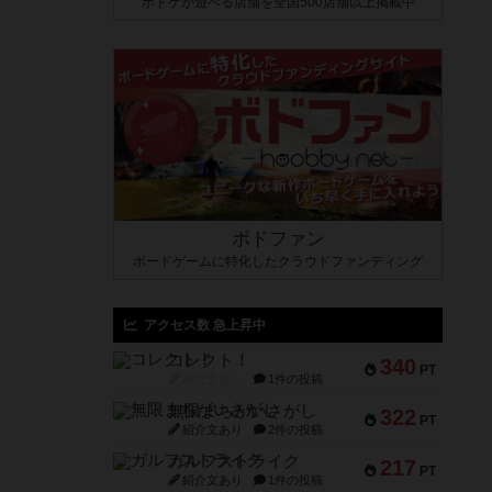
ボドゲが遊べる店舗を全国500店舗以上掲載中
ボドファン
ボードゲームに特化したクラウドファンディング
アクセス数 急上昇中
コレクト！
340
PT
紹介文なし
1件の投稿
無限まちがいさがし
322
PT
紹介文あり
2件の投稿
ガルフストライク
217
PT
紹介文あり
1件の投稿