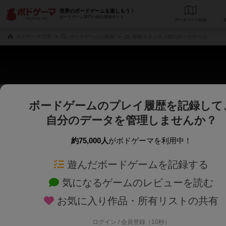
世界のボードゲームを楽しもう！
ボードゲーム専門の総合情報サイト
データベース
検
ボドゲーマTOP
ボードゲームの検索
神椿スタジオ 1個のボードゲーム
ボードゲームのプレイ履歴を記録して
じっくり表示
さくさく表示
自分のデータを管理しませんか？
商品名、商品説明文、デザイナー名、テーマ名、メカニクス名を対象にフリー
ゲームデザイナー名を指定して
フリーワード
ゲームデザイナー
約75,000人
がボドゲーマを利用中！
遊んだボードゲームを記録する
対象年齢を指定します。
世界観や登場人
対象年齢
テーマ/フレー
気になるゲームのレビューを読む
お気に入り作品・所有リストの共有
ログイン / 会員登録（10秒）