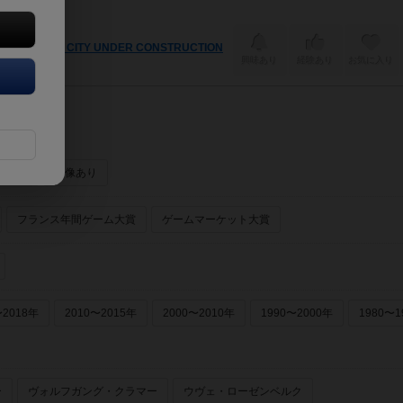
TSUBAKI CITY UNDER CONSTRUCTION
興味あり
経験あり
お気に入り
ーあり
画像あり
フランス年間ゲーム大賞
ゲームマーケット大賞
〜2018年
2010〜2015年
2000〜2010年
1990〜2000年
1980〜1
ー
ヴォルフガング・クラマー
ウヴェ・ローゼンベルク