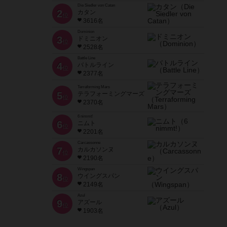
Die Siedler von Catan
2
カタン
位
3616名
Dominion
3
ドミニオン
位
2528名
Battle Line
4
バトルライン
位
2377名
Terraforming Mars
5
テラフォーミングマーズ
位
2370名
6 nimmt!
6
ニムト
位
2201名
Carcassonne
7
カルカソンヌ
位
2190名
Wingspan
8
ウイングスパン
位
2149名
Azul
9
アズール
位
1903名