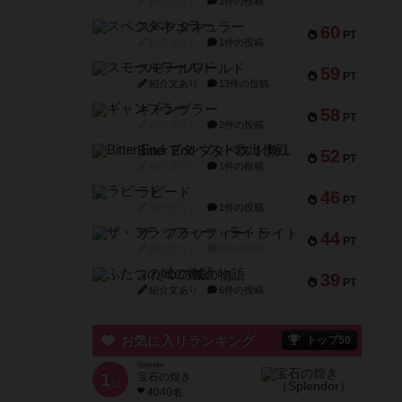
紹介文なし
1件の投稿
スペクタキュラー
60
PT
紹介文なし
1件の投稿
スモールワールド
59
PT
紹介文あり
13件の投稿
ギャンブラー
58
PT
紹介文なし
2件の投稿
Bitter End ブタペスト救出作戦
52
PT
紹介文なし
1件の投稿
ラピード
46
PT
紹介文なし
1件の投稿
ザ・フラッフィー・ライト
44
PT
紹介文なし
0件の投稿
ふたつの城の物語
39
PT
紹介文あり
6件の投稿
お気に入りランキング
トップ50
Splendor
1
宝石の煌き
位
4040名