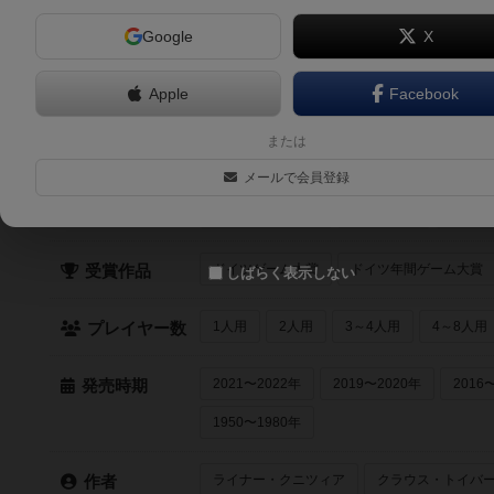
Google
X
6.1
神椿市建設中。REGENERATE THE BOARD GAME（KAMI
REGENERATE THE BORD GAME）
Apple
Facebook
2人～6人
30分前後
10歳～
2024年～
または
クイック検索
メールで会員登録
最近登録された順
紹介文あり
レビュ
登録状況
ドイツゲーム大賞
ドイツ年間ゲーム大賞
受賞作品
しばらく表示しない
1人用
2人用
3～4人用
4～8人用
プレイヤー数
2021〜2022年
2019〜2020年
2016
発売時期
1950〜1980年
ライナー・クニツィア
クラウス・トイバ
作者