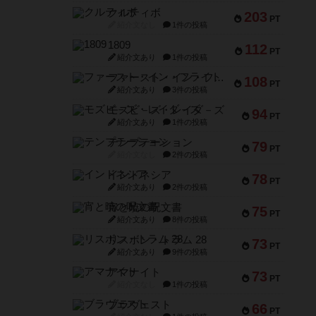
クルティボ
203
PT
紹介文なし
1件の投稿
1809
112
PT
紹介文あり
1件の投稿
ファースト・イン・フライト
108
PT
紹介文あり
3件の投稿
モズビ－ズ・レイダ－ズ
94
PT
紹介文あり
1件の投稿
テンプテーション
79
PT
紹介文なし
2件の投稿
インドネシア
78
PT
紹介文あり
2件の投稿
宵と暁の呪文書
75
PT
紹介文あり
8件の投稿
リスボン・トラム 28
73
PT
紹介文あり
9件の投稿
アマナイト
73
PT
紹介文なし
1件の投稿
ブラヴェスト
66
PT