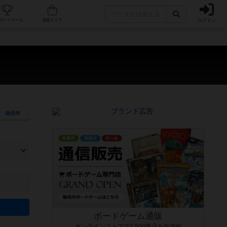
ログイン
カフェ/店舗
人気ボードゲーム
通販ストア
発売年
ます。マニュアルを読む時間や参加者へのルール説明時間は含まれていないため、初めて遊
できるよう、中世ファンタジー・クッキング・海賊同士の対決など、ゲームコンセプトを絞
にボードゲームに慣れている方向けの絞込機能です。例えば「ダイスロール」はランダム値
ボードゲーム通販
オンラインストアで7,500商品を販売中