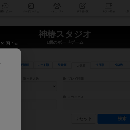
索
新着レビュー
ボードゲーム会
コミュニティ
掲示板一覧
神椿スタジオ
1個のボードゲーム
閉じる
、
更新順
レート順
登録順
注目順
投稿数
人気順
ワード検索ができます。
検索できます。
プレイ対象人数に含まれるボードゲームを指定します。
目安となる所要時間を指定することができ
遊べる人数
プレイ時間
物などモチーフ・ストーリーを指定することができます。直感的にゲームシステムを理解
ゲーム性を構成するコアシステムです。主
バー
メカニクス
リセット