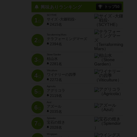
興味ありランキング
トップ50
SCYTHE
1
サイズ -大鎌戦役-
位
2415名
Terraforming Mars
2
テラフォーミングマーズ
位
2394名
Stone Garden
3
枯山水
位
2281名
Viticulture
4
ワイナリーの四季
位
2272名
Agricola
5
アグリコラ
位
2119名
Azul
6
アズール
位
2035名
Splendor
7
宝石の煌き
位
2028名
Wingspan