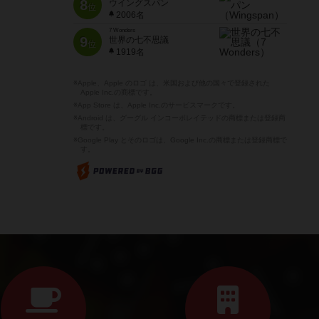
8
ウイングスパン
位
2006名
7 Wonders
9
世界の七不思議
位
1919名
※Apple、Apple のロゴ は、米国および他の国々で登録された
Apple Inc.の商標です。
※App Store は、Apple Inc.のサービスマークです。
※Android は、グーグル インコーポレイテッドの商標または登録商
標です。
※Google Play とそのロゴは、Google Inc.の商標または登録商標で
す。