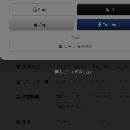
Google
X
ギャングラッシュ（Gang Rush Breakout）
3人～5人
45分前後
10歳～
2017年～
Apple
Facebook
または
クイック検索
メールで会員登録
最近登録された順
紹介文あり
レビュ
登録状況
ドイツゲーム大賞
ドイツ年間ゲーム大賞
受賞作品
しばらく表示しない
1人用
2人用
3～4人用
4～8人用
プレイヤー数
2021〜2022年
2019〜2020年
2016
発売時期
1950〜1980年
ライナー・クニツィア
クラウス・トイバ
作者