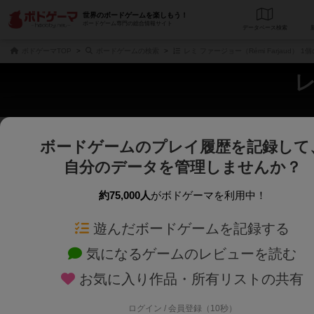
世界のボードゲームを楽しもう！
ボードゲーム専門の総合情報サイト
データベース
検
ボドゲーマTOP
ボードゲームの検索
レミ ファージョー（Rémi Farjaud） 
レ
ボードゲームのプレイ履歴を記録して
じっくり表示
さくさく表示
自分のデータを管理しませんか？
商品名、商品説明文、デザイナー名、テーマ名、メカニクス名を対象にフリー
ゲームデザイナー名を指定して
フリーワード
ゲームデザイナー
約75,000人
がボドゲーマを利用中！
遊んだボードゲームを記録する
対象年齢を指定します。
世界観や登場人
対象年齢
テーマ/フレー
気になるゲームのレビューを読む
お気に入り作品・所有リストの共有
ログイン / 会員登録（10秒）