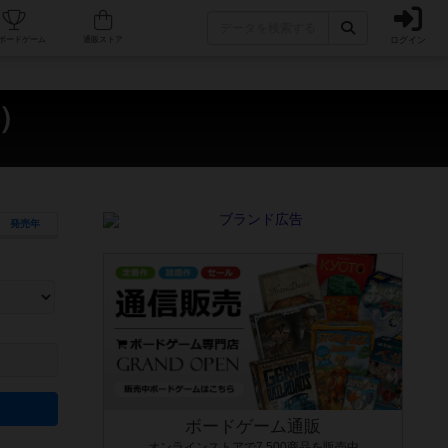
ログイン
カフェ/店舗
人気ボードゲーム
通販ストア
d）
発売年
ます。マニュアルを読む時間や参加者へのルール説明時間は含まれていないため、初めて遊
できるよう、中世ファンタジー・クッキング・海賊同士の対決など、ゲームコンセプトを絞
にボードゲームに慣れている方向けの絞込機能です。例えば「ダイスロール」はランダム値
ボードゲーム通販
オンラインストアで7,500商品を販売中