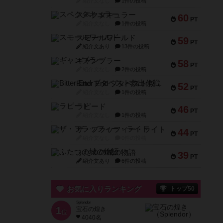
紹介文なし
1件の投稿
スペクタキュラー
60
PT
紹介文なし
1件の投稿
スモールワールド
59
PT
紹介文あり
13件の投稿
ギャンブラー
58
PT
紹介文なし
2件の投稿
Bitter End ブタペスト救出作戦
52
PT
紹介文なし
1件の投稿
ラピード
46
PT
紹介文なし
1件の投稿
ザ・フラッフィー・ライト
44
PT
紹介文なし
0件の投稿
ふたつの城の物語
39
PT
紹介文あり
6件の投稿
お気に入りランキング
トップ50
Splendor
1
宝石の煌き
位
4040名