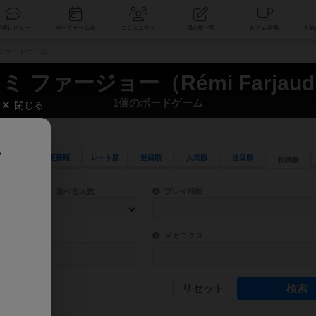
索
新着レビュー
ボードゲーム会
コミュニティ
掲示板一覧
1個のボードゲーム
ミ ファージョー（Rémi Farjau
1個のボードゲーム
閉じる
、
更新順
レート順
登録順
人気順
注目順
投稿数
ワード検索ができます。
検索できます。
プレイ対象人数に含まれるボードゲームを指定します。
目安となる所要時間を指定することができ
遊べる人数
プレイ時間
物などモチーフ・ストーリーを指定することができます。直感的にゲームシステムを理解
ゲーム性を構成するコアシステムです。主
バー
メカニクス
リセット