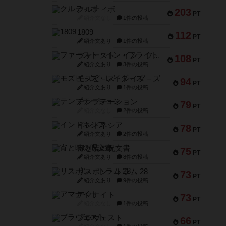
クルティボ
203
PT
紹介文なし
1件の投稿
1809
112
PT
紹介文あり
1件の投稿
ファースト・イン・フライト
108
PT
紹介文あり
3件の投稿
モズビ－ズ・レイダ－ズ
94
PT
紹介文あり
1件の投稿
テンプテーション
79
PT
紹介文なし
2件の投稿
インドネシア
78
PT
紹介文あり
2件の投稿
宵と暁の呪文書
75
PT
紹介文あり
8件の投稿
リスボン・トラム 28
73
PT
紹介文あり
9件の投稿
アマナイト
73
PT
紹介文なし
1件の投稿
ブラヴェスト
66
PT