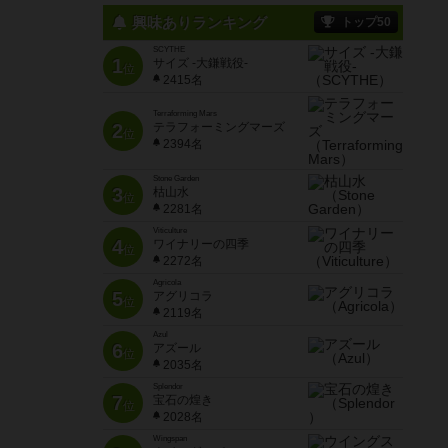
興味ありランキング
トップ50
SCYTHE
1
サイズ -大鎌戦役-
位
2415名
Terraforming Mars
2
テラフォーミングマーズ
位
2394名
Stone Garden
3
枯山水
位
2281名
Viticulture
4
ワイナリーの四季
位
2272名
Agricola
5
アグリコラ
位
2119名
Azul
6
アズール
位
2035名
Splendor
7
宝石の煌き
位
2028名
Wingspan