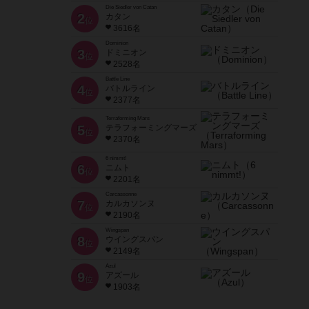
Die Siedler von Catan
2
カタン
位
3616名
Dominion
3
ドミニオン
位
2528名
Battle Line
4
バトルライン
位
2377名
Terraforming Mars
5
テラフォーミングマーズ
位
2370名
6 nimmt!
6
ニムト
位
2201名
Carcassonne
7
カルカソンヌ
位
2190名
Wingspan
8
ウイングスパン
位
2149名
Azul
9
アズール
位
1903名