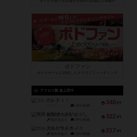
ボドゲが遊べる店舗を全国500店舗以上掲載中
ボドファン
ボードゲームに特化したクラウドファンディング
アクセス数 急上昇中
コレクト！
340
PT
紹介文なし
1件の投稿
無限まちがいさがし
322
PT
紹介文あり
2件の投稿
ガルフストライク
217
PT
紹介文あり
1件の投稿