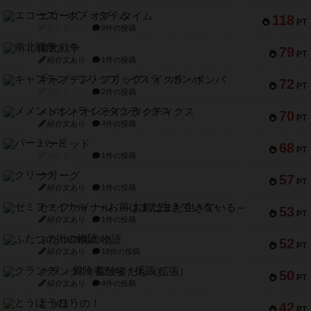
エコーズ・オブ・タイム
118
PT
紹介文なし
8件の投稿
南北戦争
79
PT
紹介文あり
1件の投稿
キャプテン・フリップ：イスラ・ボンバ
72
PT
紹介文なし
2件の投稿
メメントオンラインタクティクス
70
PT
紹介文あり
4件の投稿
パーミッド
68
PT
紹介文なし
1件の投稿
クリーグ
57
PT
紹介文あり
1件の投稿
セミファイナル ～お前はまだ生きている～
53
PT
紹介文あり
1件の投稿
ふたつの街の物語
52
PT
紹介文あり
18件の投稿
クランク! ：冒険者たち（拡張）
50
PT
紹介文あり
4件の投稿
とうほうの！
42
PT