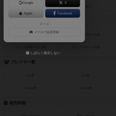
Google
X
レビューあり
画像あり
Apple
Facebook
受賞作品
または
メールで会員登録
ドイツゲーム大賞
ドイツ年間ゲーム大賞
フランス年間ゲーム大賞
ゲームマーケット大賞
しばらく表示しない
プレイヤー数
1人用
2人用
3～4人用
4～8人用
発売時期