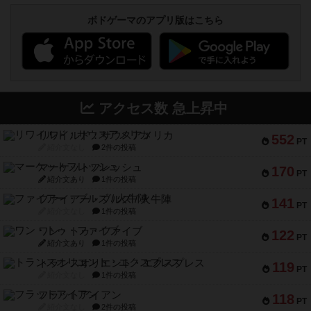
ボドゲーマのアプリ版はこちら
アクセス数 急上昇中
リワイルド：サウスアメリカ
552
PT
紹介文なし
2件の投稿
マーケットフレッシュ
170
PT
紹介文あり
1件の投稿
ファイアー・ブルズ / 火牛陣
141
PT
紹介文なし
1件の投稿
ワン・トゥ・ファイブ
122
PT
紹介文あり
1件の投稿
トランスオリエント・エクスプレス
119
PT
紹介文なし
1件の投稿
フラットアイアン
118
PT
紹介文なし
2件の投稿