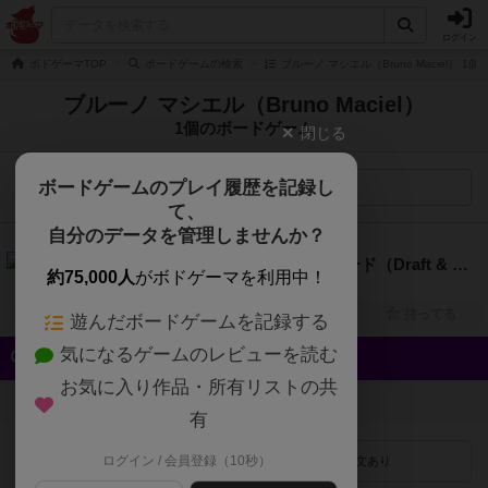
ログイン
ボドゲーマTOP
ボードゲームの検索
ブルーノ マシエル（Bruno Maciel） 
ブルーノ マシエル（Bruno Maciel）
1個のボードゲーム
閉じる
ボードゲームのプレイ履歴を記録し
検索メニュー
て、
自分のデータを管理しませんか？
6.1
ドラフト・アンド・ライト・レコード（Draft & Write Records）
約75,000人
がボドゲーマを利用中！
1人～6人
30分～60分
10歳～
2023年～
興味あり
経験あり
お気に入り
持ってる
遊んだボードゲームを記録する
気になるゲームのレビューを読む
クイック検索
お気に入り作品・所有リストの共
登録状況
有
ログイン / 会員登録（10秒）
最近登録された順
紹介文あり