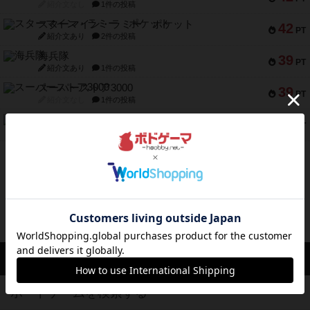
紹介文なし
1件の投稿
スターマイン・ラミー ポケット
42
PT
紹介文あり
2件の投稿
海兵隊
39
PT
紹介文あり
1件の投稿
スーパーストア3000
39
PT
紹介文なし
1件の投稿
フリップ７：復讐心とともに
37
PT
紹介文なし
2件の投稿
※Apple、Apple のロゴ は、米国および他の国々で登録されたApple Inc.の商標です。
※App Store は、Apple Inc.のサービスマークです。
※Android は、グーグル インコーポレイテッドの商標または登録商標です。
※Google Play とそのロゴは、Google Inc.の商標または登録商標です。
ボドゲーマTOP
ボードゲームを検索する