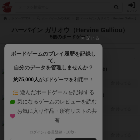
ログイン
ボドゲーマTOP
ボードゲームの検索
ハーバイン ガリオウ（Hervine Gallio
ハーバイン ガリオウ（Hervine Galliou）
5個のボードゲーム
閉じる
ボードゲームのプレイ履歴を記録し
検索メニュー
て、
自分のデータを管理しませんか？
62 ソレイユ・デテ（62 Soleils d'été）
2人～12人
15分前後
7歳～
2025年～
約75,000人
がボドゲーマを利用中！
興味あり
経験あり
お気に入り
持ってる
遊んだボードゲームを記録する
66 春の花（66 fleurs de printemps）
気になるゲームのレビューを読む
2人～4人
30分～60分
6歳～
2024年～
興味あり
経験あり
お気に入り
持ってる
お気に入り作品・所有リストの共
有
16 冬の灯り（16 lueurs d'hiver）
1人～10人
20分前後
8歳～
2023年～
ログイン / 会員登録（10秒）
興味あり
経験あり
お気に入り
持ってる