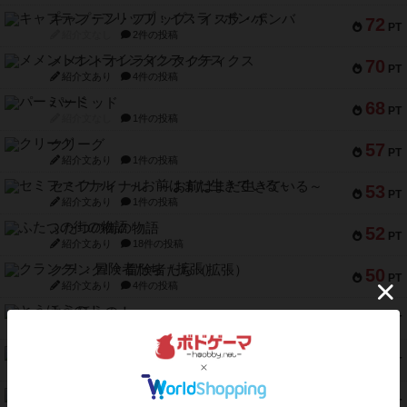
キャプテン・フリップ：イスラ・ボンバ
72
PT
紹介文なし
2件の投稿
メメントオンラインタクティクス
70
PT
紹介文あり
4件の投稿
パーミッド
68
PT
紹介文なし
1件の投稿
クリーグ
57
PT
紹介文あり
1件の投稿
セミファイナル ～お前はまだ生きている～
53
PT
紹介文あり
1件の投稿
ふたつの街の物語
52
PT
紹介文あり
18件の投稿
クランク! ：冒険者たち（拡張）
50
PT
紹介文あり
4件の投稿
とうほうの！
42
PT
紹介文なし
1件の投稿
スターマイン・ラミー ポケット
42
PT
紹介文あり
2件の投稿
海兵隊
39
PT