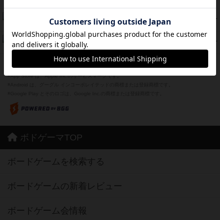
紹介文あり
1件の投稿
スーパーストア3000
39
PT
紹介文なし
1件の投稿
フリップ７：復讐心とともに
37
PT
紹介文なし
2件の投稿
※Apple、Apple のロゴ は、米国および他の国々で登録されたApple Inc.の商標です。
※App Store は、Apple Inc.のサービスマークです。
※Android は、グーグル インコーポレイテッドの商標または登録商標です。
※Google Play とそのロゴは、Google Inc.の商標または登録商標です。
ボドゲーマTOP
ボードゲームを検索する
ボードゲームの新着レビュー
ボードゲーム会情報