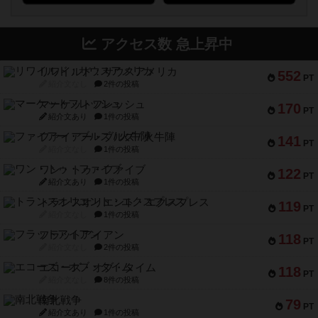
アクセス数 急上昇中
リワイルド：サウスアメリカ
552
PT
紹介文なし
2件の投稿
マーケットフレッシュ
170
PT
紹介文あり
1件の投稿
ファイアー・ブルズ / 火牛陣
141
PT
紹介文なし
1件の投稿
ワン・トゥ・ファイブ
122
PT
紹介文あり
1件の投稿
トランスオリエント・エクスプレス
119
PT
紹介文なし
1件の投稿
フラットアイアン
118
PT
紹介文なし
2件の投稿
エコーズ・オブ・タイム
118
PT
紹介文なし
8件の投稿
南北戦争
79
PT
紹介文あり
1件の投稿