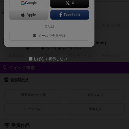
Google
X
6.2
61・紅葉（61 Feuilles d'automne）
Apple
Facebook
1人～10人
20分前後
8歳～
2022年～
興味あり
経験あり
お気に入り
持ってる
または
メールで会員登録
6.2
ゲーム・オブ・チップス（Bag of Chips）
2人～5人
15分～20分
8歳～
2021年～
興味あり
経験あり
お気に入り
持ってる
しばらく表示しない
クイック検索
登録状況
最近登録された順
紹介文あり
レビューあり
画像あり
受賞作品