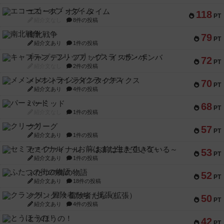
エコーズ・オブ・タイム
118
PT
紹介文なし
8件の投稿
南北戦争
79
PT
紹介文あり
1件の投稿
キャプテン・フリップ：イスラ・ボンバ
72
PT
紹介文なし
2件の投稿
メメントオンラインタクティクス
70
PT
紹介文あり
4件の投稿
パーミッド
68
PT
紹介文なし
1件の投稿
クリーグ
57
PT
紹介文あり
1件の投稿
セミファイナル ～お前はまだ生きている～
53
PT
紹介文あり
1件の投稿
ふたつの街の物語
52
PT
紹介文あり
18件の投稿
クランク! ：冒険者たち（拡張）
50
PT
紹介文あり
4件の投稿
とうほうの！
42
PT