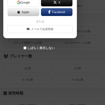
Google
X
レビューあり
画像あり
Apple
Facebook
受賞作品
または
メールで会員登録
ドイツゲーム大賞
ドイツ年間ゲーム大賞
フランス年間ゲーム大賞
ゲームマーケット大賞
しばらく表示しない
プレイヤー数
1人用
2人用
3～4人用
4～8人用
発売時期