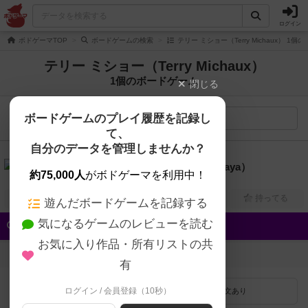
ログイン
ボドゲーマTOP
ボードゲームの検索
テリー ミショー（Terry Michaux） 1
テリー ミショー（Terry Michaux）
1個のボードゲーム
閉じる
ボードゲームのプレイ履歴を記録し
検索メニュー
て、
自分のデータを管理しませんか？
5.8
カラヤのスルタン（Sultans of Karaya）
約75,000人
がボドゲーマを利用中！
5人～15人
45分～75分
12歳～
2016年～
興味あり
経験あり
お気に入り
持ってる
遊んだボードゲームを記録する
気になるゲームのレビューを読む
クイック検索
お気に入り作品・所有リストの共
登録状況
有
ログイン / 会員登録（10秒）
最近登録された順
紹介文あり