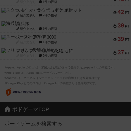
紹介文なし
1件の投稿
スターマイン・ラミー ポケット
42
PT
紹介文あり
2件の投稿
海兵隊
39
PT
紹介文あり
1件の投稿
スーパーストア3000
39
PT
紹介文なし
1件の投稿
フリップ７：復讐心とともに
37
PT
紹介文なし
2件の投稿
※Apple、Apple のロゴ は、米国および他の国々で登録されたApple Inc.の商標です。
※App Store は、Apple Inc.のサービスマークです。
※Android は、グーグル インコーポレイテッドの商標または登録商標です。
※Google Play とそのロゴは、Google Inc.の商標または登録商標です。
ボドゲーマTOP
ボードゲームを検索する