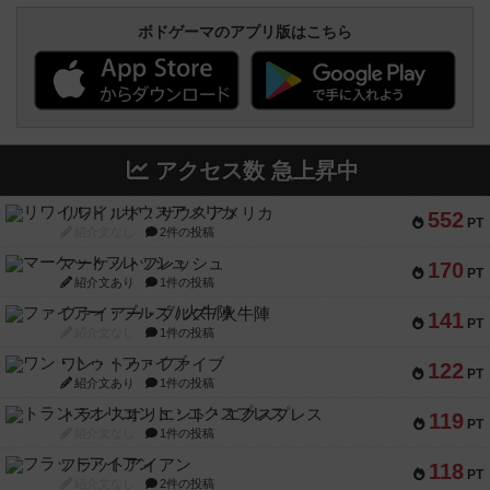
ボドゲーマのアプリ版はこちら
アクセス数 急上昇中
リワイルド：サウスアメリカ
552
PT
紹介文なし
2件の投稿
マーケットフレッシュ
170
PT
紹介文あり
1件の投稿
ファイアー・ブルズ / 火牛陣
141
PT
紹介文なし
1件の投稿
ワン・トゥ・ファイブ
122
PT
紹介文あり
1件の投稿
トランスオリエント・エクスプレス
119
PT
紹介文なし
1件の投稿
フラットアイアン
118
PT
紹介文なし
2件の投稿