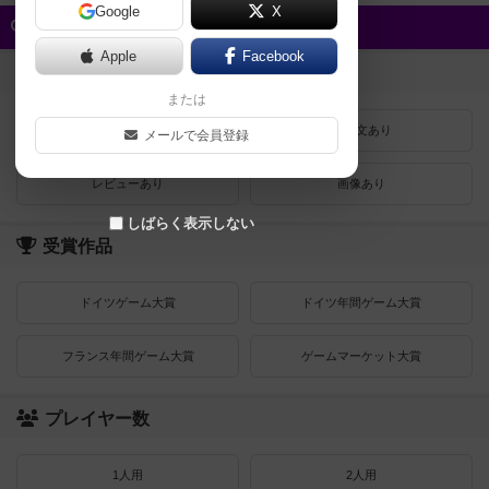
Google
X
クイック検索
Apple
Facebook
登録状況
または
最近登録された順
紹介文あり
メールで会員登録
レビューあり
画像あり
しばらく表示しない
受賞作品
ドイツゲーム大賞
ドイツ年間ゲーム大賞
フランス年間ゲーム大賞
ゲームマーケット大賞
プレイヤー数
1人用
2人用