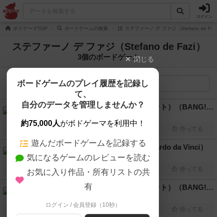
ログイン
ボドゲーマTOP
ボードゲームの検索
ステファーノ デ ファジ（Stefano de F
ステファーノ デ ファジ（Stefano de Fazi）
3個のボードゲーム
閉じる
ボードゲームのプレイ履歴を記録し
検索メニュー
て、
自分のデータを管理しませんか？
バン！：ドッジシティー（追加セット）（BANG! Dodge City）
3人～8人
20分～40分
10歳～
2004年～
約75,000人
がボドゲーマを利用中！
興味あり
経験あり
お気に入り
持ってる
遊んだボードゲームを記録する
レオナルド・ダ・ヴィンチ（Leonardo da Vinci）
気になるゲームのレビューを読む
2人～5人
90分前後
12歳～
2006年～
興味あり
経験あり
お気に入り
持ってる
お気に入り作品・所有リストの共
有
バン！：一掴みのカード（追加セット）（BANG! A Fistful of Cards）
4人～7人
30分前後
10歳～
2006年～
ログイン / 会員登録（10秒）
興味あり
経験あり
お気に入り
持ってる