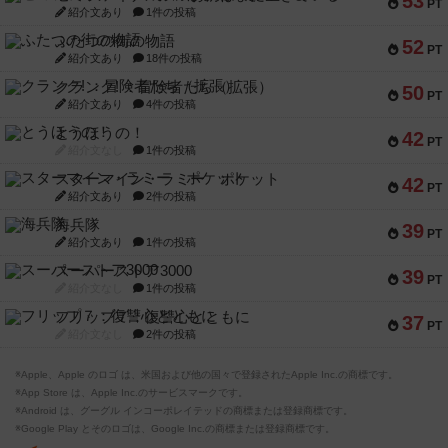
53
PT
紹介文あり
1件の投稿
ふたつの街の物語
52
PT
紹介文あり
18件の投稿
クランク! ：冒険者たち（拡張）
50
PT
紹介文あり
4件の投稿
とうほうの！
42
PT
紹介文なし
1件の投稿
スターマイン・ラミー ポケット
42
PT
紹介文あり
2件の投稿
海兵隊
39
PT
紹介文あり
1件の投稿
スーパーストア3000
39
PT
紹介文なし
1件の投稿
フリップ７：復讐心とともに
37
PT
紹介文なし
2件の投稿
※Apple、Apple のロゴ は、米国および他の国々で登録されたApple Inc.の商標です。
※App Store は、Apple Inc.のサービスマークです。
※Android は、グーグル インコーポレイテッドの商標または登録商標です。
※Google Play とそのロゴは、Google Inc.の商標または登録商標です。