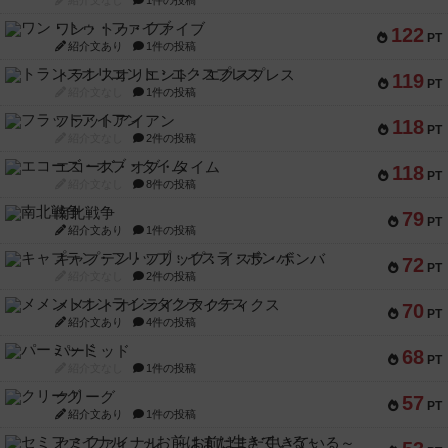
紹介文なし
1件の投稿
ワン・トゥ・ファイブ
122
PT
紹介文あり
1件の投稿
トランスオリエント・エクスプレス
119
PT
紹介文なし
1件の投稿
フラットアイアン
118
PT
紹介文なし
2件の投稿
エコーズ・オブ・タイム
118
PT
紹介文なし
8件の投稿
南北戦争
79
PT
紹介文あり
1件の投稿
キャプテン・フリップ：イスラ・ボンバ
72
PT
紹介文なし
2件の投稿
メメントオンラインタクティクス
70
PT
紹介文あり
4件の投稿
パーミッド
68
PT
紹介文なし
1件の投稿
クリーグ
57
PT
紹介文あり
1件の投稿
セミファイナル ～お前はまだ生きている～