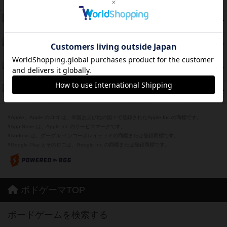
紹介文あり
1件の投稿
モズビ－ズ・レイダ－ズ
79
PT
紹介文あり
1件の投稿
リー対グラント
77
PT
紹介文あり
1件の投稿
ブレーキング・アウェイ
75
PT
紹介文あり
4件の投稿
ザ・フラッド
71
PT
紹介文なし
1件の投稿
※Apple、Apple のロゴ は、米国および他の国々で登録されたApple Inc.の商標です。
※App Store は、Apple Inc.のサービスマークです。
※Android は、グーグル インコーポレイテッドの商標または登録商標です。
※Google Play とそのロゴは、Google Inc.の商標または登録商標です。
ボドゲーマTOP
ボードゲームを検索する