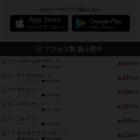
ボドゲーマのアプリ版はこちら
アクセス数 急上昇中
スチームローラーズ
686
PT
紹介文なし
2件の投稿
テンプテーション
326
PT
紹介文なし
2件の投稿
アマナイト
300
PT
紹介文なし
1件の投稿
ギャンブラー
257
PT
紹介文なし
2件の投稿
コレクト！
240
PT
紹介文なし
1件の投稿
トリオンフ ア マレンゴ
236
PT
紹介文あり
1件の投稿