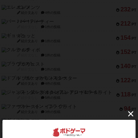
エレメンツ
232
PT
紹介文あり
4件の投稿
バー！パーティー
212
PT
紹介文なし
1件の投稿
ギョッと
154
PT
紹介文あり
1件の投稿
クルティボ
152
PT
紹介文なし
1件の投稿
ブラヴェスト
140
PT
紹介文なし
1件の投稿
ドブル：ポケットモンスター
122
PT
紹介文あり
4件の投稿
ジャンヌ・ダルク-オルレアン ドロー＆ライト
118
PT
紹介文なし
5件の投稿
ファースト・イン・フライト
94
PT
紹介文あり
3件の投稿
ダイススローン
88
PT
紹介文なし
1件の投稿
ガルフストライク
80
PT