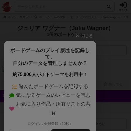
ログイン
ボドゲーマTOP
ボードゲームの検索
ジュリア ワグナー（Julia Wagner） 
ジュリア ワグナー（Julia Wagner）
1個のボードゲーム
閉じる
ボードゲームのプレイ履歴を記録し
検索メニュー
て、
自分のデータを管理しませんか？
6.0
ねこカフェ（Café del Gatto）
約75,000人
がボドゲーマを利用中！
2人～5人
30分前後
8歳～
2023年～
興味あり
経験あり
お気に入り
持ってる
遊んだボードゲームを記録する
気になるゲームのレビューを読む
クイック検索
お気に入り作品・所有リストの共
登録状況
有
ログイン / 会員登録（10秒）
最近登録された順
紹介文あり