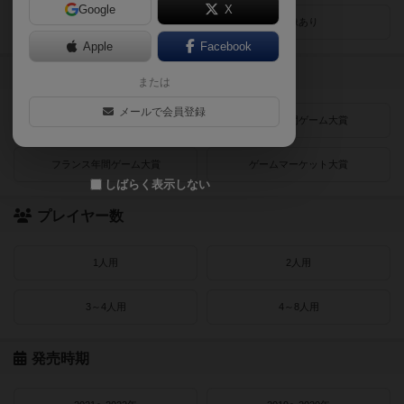
Google
X
レビューあり
画像あり
Apple
Facebook
受賞作品
または
メールで会員登録
ドイツゲーム大賞
ドイツ年間ゲーム大賞
フランス年間ゲーム大賞
ゲームマーケット大賞
しばらく表示しない
プレイヤー数
1人用
2人用
3～4人用
4～8人用
発売時期